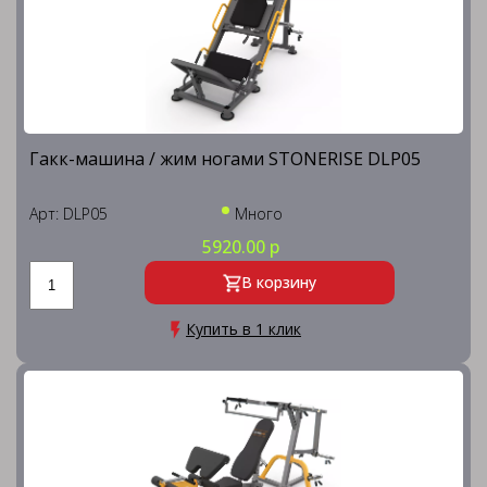
Гакк-машина / жим ногами STONERISE DLP05
Арт: DLP05
Много
5920.00 р
В корзину
Купить в 1 клик