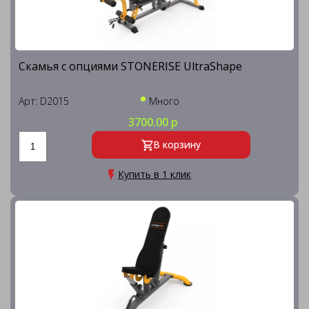
Скамья с опциями STONERISE UltraShape
Арт: D2015
Много
3700.00 р
В корзину
Купить в 1 клик