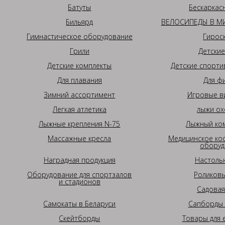
Батуты
Бескаркас
Бильярд
ВЕЛОСИПЕДЫ В МИ
Гимнастическое оборудование
Гирос
Грили
Детские
Детские комплекты
Детские спорти
Для плавания
Для ф
Зимний ассортимент
Игровые в
Легкая атлетика
лыжи ох
Лыжные крепления N-75
Лыжный ком
Массажные кресла
Медицинское ко
оборуд
Наградная продукция
Настоль
Оборудование для спортзалов
Роликовы
и стадионов
Садовая
Самокаты в Беларуси
Сапборды 
Скейтборды
Товары для 