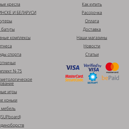
ные кресла
Как купить
НСКЕ И БЕЛАРУСИ
Рассрочка
кутеры
Оплата
 батуты
Доставка
вные комплексы
Наши магазины
итнеса
Новости
иды спорта
Статьи
отничьи
плект N-75
сметологическое
ование
ные игры
е коньки
 мебель
(SUPboard)
единоборств