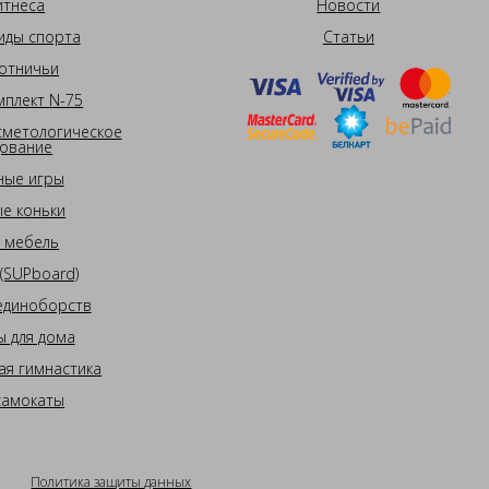
итнеса
Новости
иды спорта
Статьи
отничьи
плект N-75
сметологическое
ование
ные игры
е коньки
 мебель
(SUPboard)
единоборств
 для дома
ая гимнастика
самокаты
Политика защиты данных