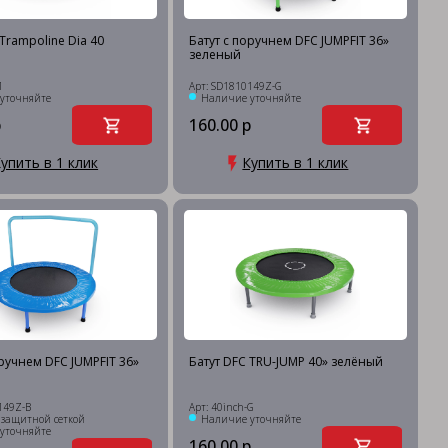
Trampoline Dia 40
Батут с поручнем DFC JUMPFIT 36»
зеленый
1
Арт: SD1810149Z-G
уточняйте
Наличие уточняйте
р
160.00 р
упить в 1 клик
Купить в 1 клик
оручнем DFC JUMPFIT 36»
Батут DFC TRU-JUMP 40» зелёный
149Z-B
Арт: 40inch-G
с защитной сеткой
Наличие уточняйте
уточняйте
160.00 р