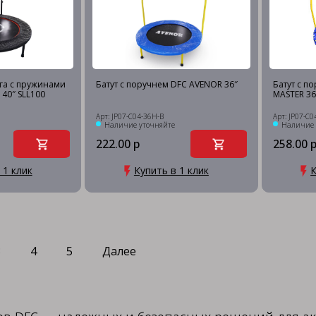
га с пружинами
Батут с поручнем DFC AVENOR 36″
Батут с п
 40″ SLL100
MASTER 36
Арт: JP07-C04-36H-B
Арт: JP07-C0
Наличие уточняйте
Наличие 
222.00 р
258.00 
 1 клик
Купить в 1 клик
К
3
4
5
Далее