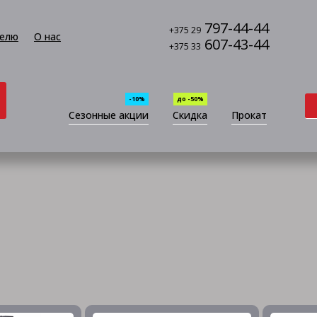
797-44-44
+375 29
елю
О нас
607-43-44
+375 33
-10%
до -50%
Сезонные акции
Скидка
Прокат