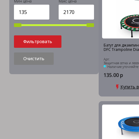
Мин цена
Макс цена
Фильтровать
Батут для джампин
DFC Trampoline Dia
Очистить
Арт:
Защитная сетка и лесен
Наличие уточняйте
135.00 р
Купить в