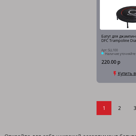
Батут для джампин
DFC Trampoline Dia
Арт: SLL100
Наличие уточняйте
220.00 р
Купить в
1
2