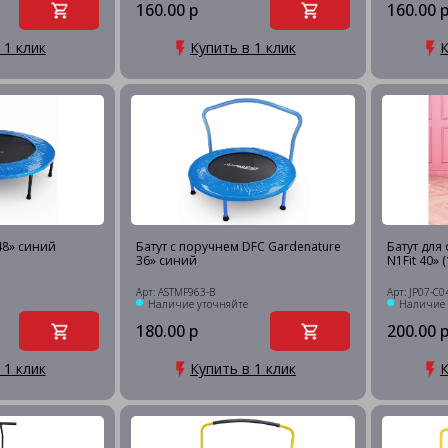
160.00 р
160.00 
 1 клик
Купить в 1 клик
К
 48» синий
Батут с поручнем DFC Gardenature
Батут для
36» синий
N1Fit 40» 
Арт: ASTMF963-B
Арт: JP07-C0
Наличие уточняйте
Наличие 
180.00 р
200.00 
 1 клик
Купить в 1 клик
К