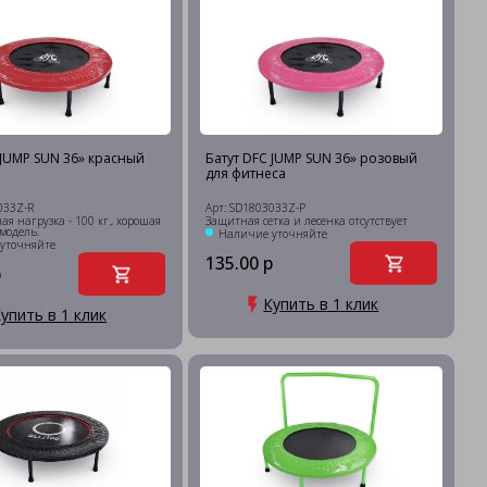
 JUMP SUN 36» красный
Батут DFC JUMP SUN 36» розовый
для фитнеса
033Z-R
Арт: SD1803033Z-P
я нагрузка - 100 кг., хорошая
Защитная сетка и лесенка отсутствует
модель.
Наличие уточняйте
уточняйте
135.00 р
р
Купить в 1 клик
упить в 1 клик