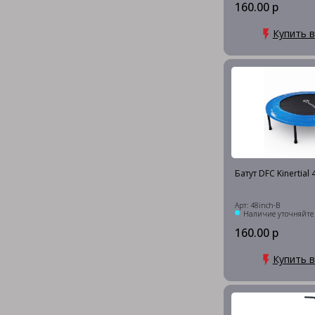
160.00 р
Купить в
Батут DFC Kinertial
Арт: 48inch-B
Наличие уточняйте
160.00 р
Купить в