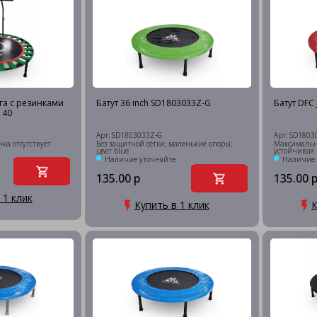
га с резинками
Батут 36 inch SD1803033Z-G
Батут DFC
 40
Арт: SD1803033Z-G
Арт: SD1803
ка отсутствует
Без защитной сетки; маленькие опоры;
Максимальна
цвет blue
устойчивая 
Наличие уточняйте
Наличие 
135.00 р
135.00 
 1 клик
Купить в 1 клик
К