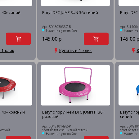
P 40» синий
Батут DFC JUMP SUN 36» синий
Батут DFC 
Арт: SD1803033Z-B
Арт: SLL100/
Наличие уточняйте
Наличие 
145.00 р
145.00 
 1 клик
Купить в 1 клик
К
P 40» красный
Батут с поручнем DFC JUMPFIT 36»
Батут с п
розовый
синий
Арт: SD1810149Z-P
Арт: SD1810
 сеткой
sport батут с защитной сеткой
sport батут 
Наличие уточняйте
Наличие 