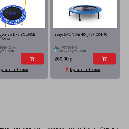
оручнем DFC BOUNCE
Батут DFC N1Fit 40» JP07-C04-40
″ Dino
4-36H-Dino
Арт: JP07-C04-40
уточняйте
Наличие уточняйте
р
260.00 р
упить в 1 клик
Купить в 1 клик