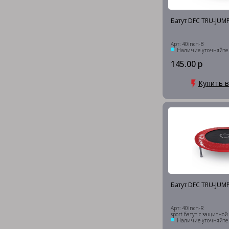
Батут DFC TRU-JUM
Арт: 40inch-B
Наличие уточняйте
145.00 р
Купить в
Батут DFC TRU-JUM
Арт: 40inch-R
sport батут с защитной
Наличие уточняйте