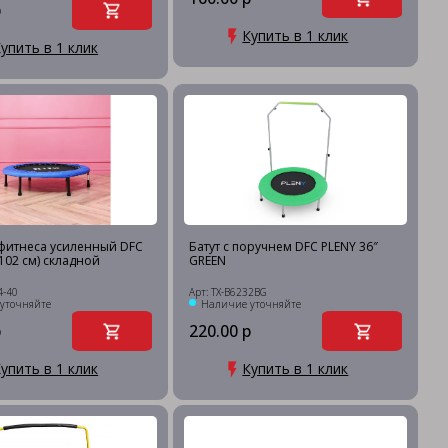
р
Купить в 1 клик
упить в 1 клик
 фитнеса усиленный DFC
Батут с поручнем DFC PLENY 36″
(102 см) складной
GREEN
4-40
Арт: TX-B6232BG
уточняйте
Наличие уточняйте
р
220.00 р
упить в 1 клик
Купить в 1 клик