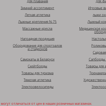
Для плавания
Для ф
Зимний ассортимент
Игровые в
Легкая атлетика
лыжи ох
Лыжные крепления N-75
Лыжный ком
Массажные кресла
Медицинское ко
оборуд
Наградная продукция
Настоль
Оборудование для спортзалов
Роликовы
и стадионов
Садовая
Самокаты в Беларуси
Сапборды 
Скейтборды
Товары для 
Товары для туризма
Тренажеры
Тяжелая атлетика
Художественн
Электровелосипеды
Электро
могут отличаться от цен в наших розничных магазинах.