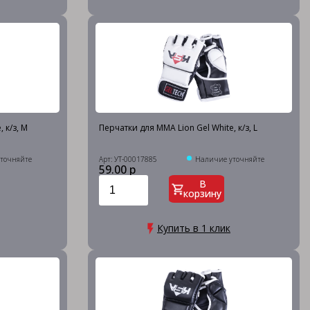
 к/з, M
Перчатки для MMA Lion Gel White, к/з, L
точняйте
Арт: УТ-00017885
Наличие уточняйте
59.00 р
В
корзину
Купить в 1 клик