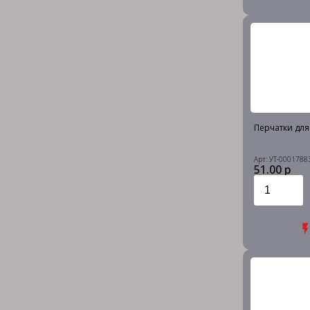
Перчатки для 
Арт: УТ-0001788
51.00 р