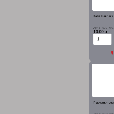
Капа Barrier 
Арт: УТ-0001792
10.00 р
Перчатки снар