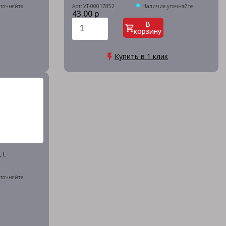
точняйте
Арт: УТ-00017852
Наличие уточняйте
43.00 р
В
корзину
Купить в 1 клик
 L
точняйте