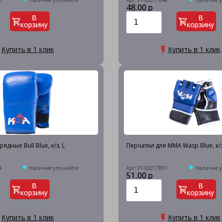
1
Наличие уточняйте
Арт: УТ-00017840
Наличие у
48.00 р
В
В
корзину
корзину
Купить в 1 клик
Купить в 1 клик
ядные Bull Blue, к/з, L
Перчатки для MMA Wasp Blue, к/з
4
Наличие уточняйте
Арт: УТ-00017851
Наличие у
51.00 р
В
В
корзину
корзину
Купить в 1 клик
Купить в 1 клик