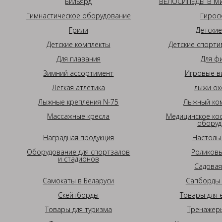
Бильярд
ВЕЛОСИПЕДЫ В МИ
Гимнастическое оборудование
Гирос
Грили
Детские
Детские комплекты
Детские спорти
Для плавания
Для ф
Зимний ассортимент
Игровые в
Легкая атлетика
лыжи ох
Лыжные крепления N-75
Лыжный ком
Массажные кресла
Медицинское ко
оборуд
Наградная продукция
Настоль
Оборудование для спортзалов
Роликовы
и стадионов
Садовая
Самокаты в Беларуси
Сапборды 
Скейтборды
Товары для 
Товары для туризма
Тренажеры