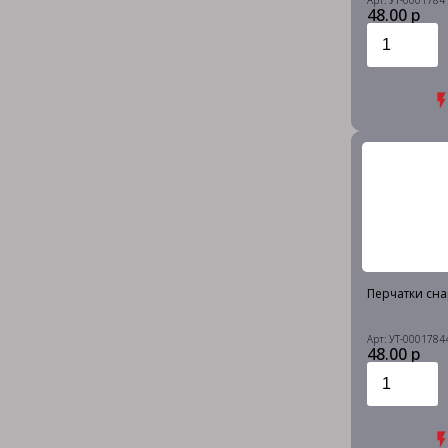
Арт: УТ-0001784
48.00 р
Перчатки снар
Арт: УТ-0001784
48.00 р