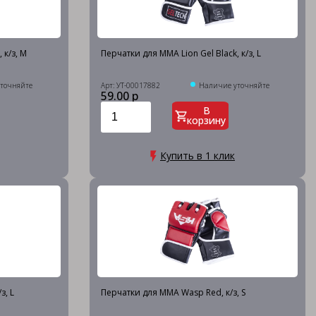
 к/з, M
Перчатки для MMA Lion Gel Black, к/з, L
точняйте
Арт: УТ-00017882
Наличие уточняйте
59.00 р
В
корзину
Купить в 1 клик
з, L
Перчатки для MMA Wasp Red, к/з, S