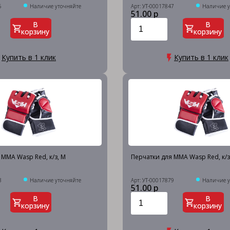
6
Наличие уточняйте
Арт: УТ-00017847
Наличие у
51.00 р
В
В
корзину
корзину
Купить в 1 клик
Купить в 1 клик
 MMA Wasp Red, к/з, M
Перчатки для MMA Wasp Red, к/з,
3
Наличие уточняйте
Арт: УТ-00017879
Наличие у
51.00 р
В
В
корзину
корзину