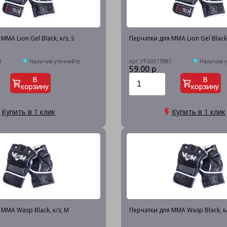
MMA Lion Gel Black, к/з, S
Перчатки для MMA Lion Gel Black,
0
Наличие уточняйте
Арт: УТ-00017881
Наличие у
59.00 р
В
В
корзину
корзину
Купить в 1 клик
Купить в 1 клик
MMA Wasp Black, к/з, M
Перчатки для MMA Wasp Black, к/