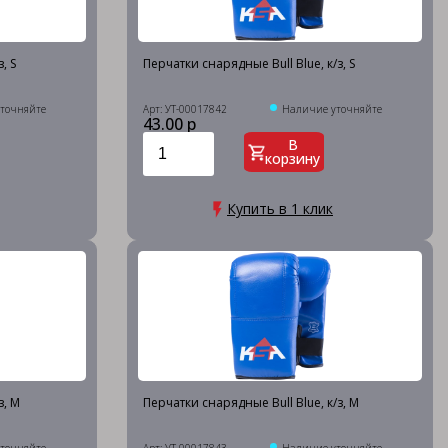
, S
Перчатки снарядные Bull Blue, к/з, S
точняйте
Арт: УТ-00017842
Наличие уточняйте
43.00 р
В
корзину
Купить в 1 клик
з, M
Перчатки снарядные Bull Blue, к/з, M