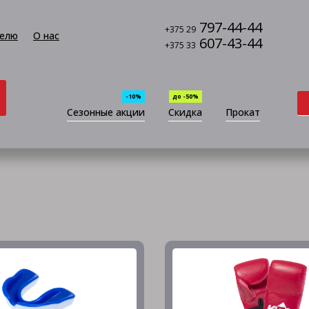
797-44-44
+375 29
елю
О нас
607-43-44
+375 33
-10%
до -50%
Сезонные акции
Скидка
Прокат