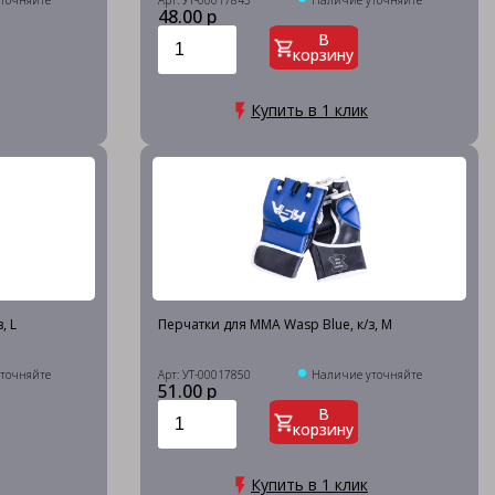
точняйте
Арт: УТ-00017843
Наличие уточняйте
48.00 р
В
корзину
Купить в 1 клик
, L
Перчатки для MMA Wasp Blue, к/з, M
точняйте
Арт: УТ-00017850
Наличие уточняйте
51.00 р
В
корзину
Купить в 1 клик