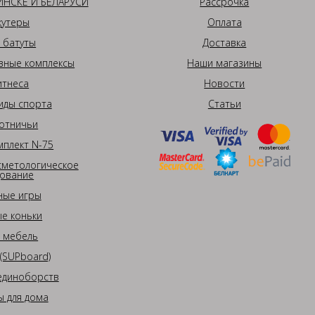
НСКЕ И БЕЛАРУСИ
Рассрочка
кутеры
Оплата
 батуты
Доставка
вные комплексы
Наши магазины
итнеса
Новости
иды спорта
Статьи
отничьи
плект N-75
сметологическое
ование
ные игры
е коньки
 мебель
(SUPboard)
единоборств
 для дома