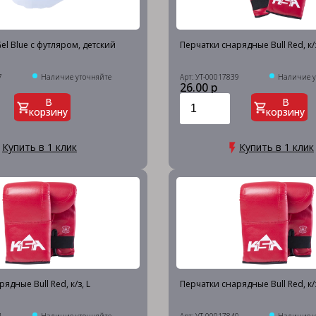
Gel Blue с футляром, детский
Перчатки снарядные Bull Red, к/з
7
Наличие уточняйте
Арт: УТ-00017839
Наличие у
26.00 р
В
В
корзину
корзину
Купить в 1 клик
Купить в 1 клик
ядные Bull Red, к/з, L
Перчатки снарядные Bull Red, к/