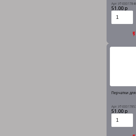
Арт: УТ-0001784
51.00 р
Перчатки для
Арт: УТ-0001785
51.00 р