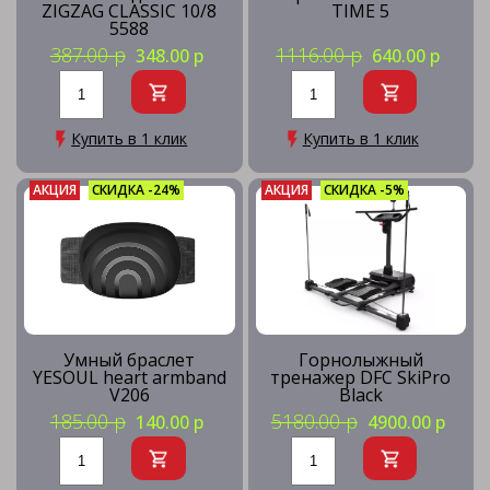
ZIGZAG CLASSIC 10/8
TIME 5
5588
387.00 р
1116.00 р
348.00 р
640.00 р
Купить в 1 клик
Купить в 1 клик
АКЦИЯ
СКИДКА -24%
АКЦИЯ
СКИДКА -5%
Умный браслет
Горнолыжный
YESOUL heart armband
тренажер DFC SkiPro
V206
Black
185.00 р
5180.00 р
140.00 р
4900.00 р