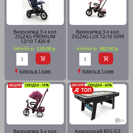
Велосипед 3-х кол.
Велосипед 3-х кол.
ZIGZAG PREMIUM
ZIGZAG LUX 12/10 5099
12/10 T420-8
589.00 р
535.00 р
530.00 р
482.00 р
Купить в 1 клик
Купить в 1 клик
АКЦИЯ
СКИДКА -10%
АКЦИЯ
СКИДКА -43%
Велосипед 3-х кол.
Аэрохоккей BFG ICE