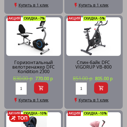
Купить в 1 клик
Купить в 1 клик
АКЦИЯ
СКИДКА -7%
АКЦИЯ
СКИДКА -5%
Горизонтальный
Спин-байк DFC
велотренажер DFC
VIGORUP VB-800
Kondition 2300
830.00 р
851.00 р
770.00 р
805.00 р
Купить в 1 клик
Купить в 1 клик
АКЦИЯ
СКИДКА -10%
АКЦИЯ
СКИДКА -10%