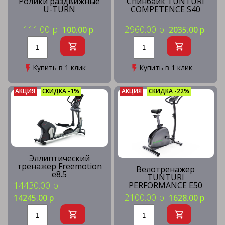
Ролики раздвижные
Спинбайк TUNTURI
U-TURN
COMPETENCE S40
111.00 р
2960.00 р
100.00 р
2035.00 р
Купить в 1 клик
Купить в 1 клик
АКЦИЯ
СКИДКА -1%
АКЦИЯ
СКИДКА -22%
Эллиптический
тренажер Freemotion
Велотренажер
e8.5
TUNTURI
14430.00 р
PERFORMANCE E50
2100.00 р
14245.00 р
1628.00 р