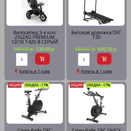
Велосипед 3-х кол.
Беговая дорожка DFC
ZIGZAG PREMIUM
T30
12/10 T420-8 СЕРЫЙ
589.00 р
665.00 р
530.00 р
630.00 р
Купить в 1 клик
Купить в 1 клик
АКЦИЯ
СКИДКА -17%
АКЦИЯ
СКИДКА -17%
Спин-байк DFC
Спин-байк DFC OVICX