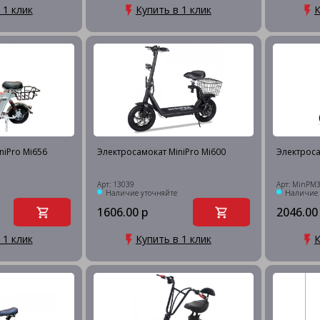
 1 клик
Купить в 1 клик
К
niPro Mi656
Электросамокат MiniPro Mi600
Электроса
Арт: 13039
Арт: MinPM
Наличие уточняйте
Наличие 
1606.00 р
2046.00
 1 клик
Купить в 1 клик
К