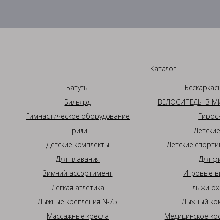
Каталог
Батуты
Бескаркас
Бильярд
ВЕЛОСИПЕДЫ В МИ
Гимнастическое оборудование
Гирос
Грили
Детские
Детские комплекты
Детские спорти
Для плавания
Для ф
Зимний ассортимент
Игровые в
Легкая атлетика
лыжи ох
Лыжные крепления N-75
Лыжный ком
Массажные кресла
Медицинское ко