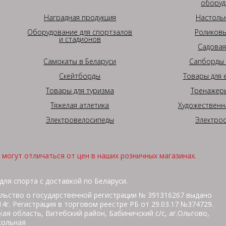
оборуд
Наградная продукция
Настоль
Оборудование для спортзалов
Роликовы
и стадионов
Садовая
Самокаты в Беларуси
Сапборды 
Скейтборды
Товары для 
Товары для туризма
Тренажеры
Тяжелая атлетика
Художественн
Электровелосипеды
Электро
могут отличаться от цен в наших розничных магазинах.
для спорта с доставкой по Беларуси.
льство о государственной регистрации № 391316267 выдано
г. Регистрация в торговом реестре РБ от 29.03.17 №374729.
ая область, Витебский район, Бабиничский с/с, аг.Ольгово,
кольная