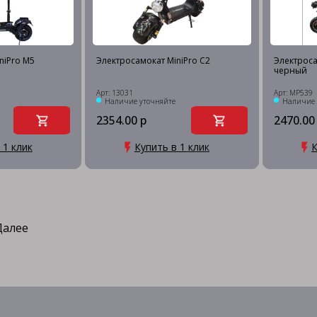
niPro M5
Электросамокат MiniPro C2
Электроса
черный
Арт: 13031
Арт: MP539
Наличие уточняйте
Наличие 
2354.00 р
2470.00
 1 клик
Купить в 1 клик
К
Далее