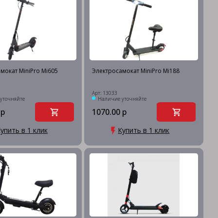
мокат MiniPro Mi605
Электросамокат MiniPro Mi188
Арт: 13033
уточняйте
Наличие уточняйте
 р
1070.00 р
упить в 1 клик
Купить в 1 клик