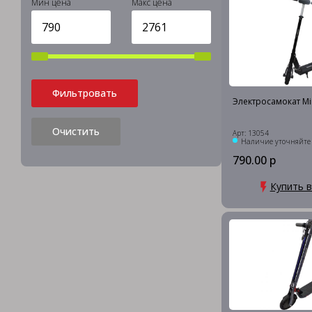
Мин цена
Макс цена
Фильтровать
Электросамокат Mi
Очистить
Арт: 13054
Наличие уточняйте
790.00 р
Купить в