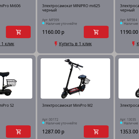
niPro Mi606
Электросамокат MINIPRO mi625
Электроса
черный
черный
Арт: MP399
Арт: MP384
Наличие уточняйте
Наличие 
1160.00 р
1190.00
 1 клик
Купить в 1 клик
К
niPro S2
Электросамокат MiniPro M2
Электроса
Арт: 00172
Арт: 13035
Наличие уточняйте
Наличие 
1287.00 р
1353.00