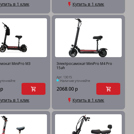
упить в 1 клик
Купить в 1 клик
мокат MiniPro M3
Электросамокат MiniPro M4 Pro
15ah
3
Арт: 13015
уточняйте
Наличие уточняйте
 р
2068.00 р
упить в 1 клик
Купить в 1 клик