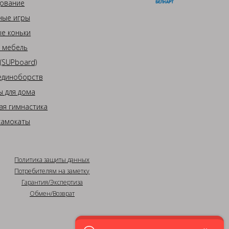
ование
ные игры
е коньки
 мебель
(SUPboard)
единоборств
 для дома
ая гимнастика
самокаты
Политика защиты данных
Потребителям на заметку
Гарантия/Экспертиза
Обмен/Возврат