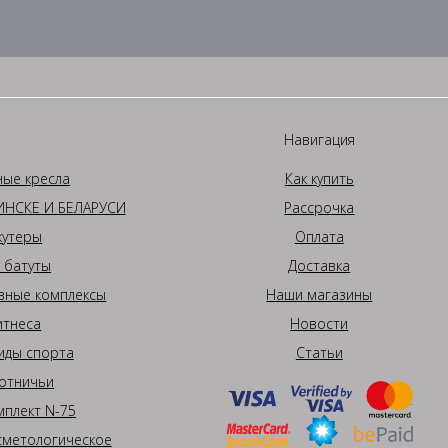
Навигация
ные кресла
Как купить
НСКЕ И БЕЛАРУСИ
Рассрочка
кутеры
Оплата
 батуты
Доставка
вные комплексы
Наши магазины
итнеса
Новости
иды спорта
Статьи
отничьи
плект N-75
сметологическое