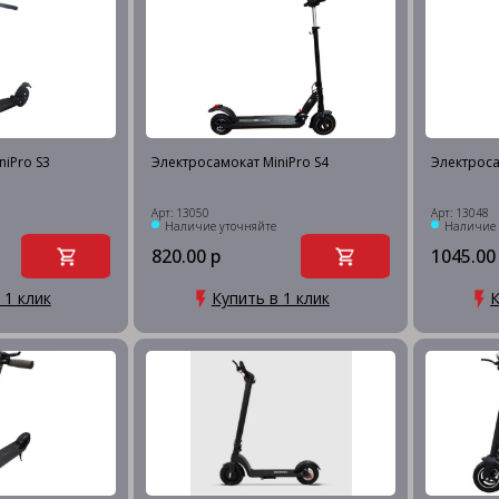
niPro S3
Электросамокат MiniPro S4
Электроса
Арт: 13050
Арт: 13048
Наличие уточняйте
Наличие 
820.00 р
1045.00
 1 клик
Купить в 1 клик
К