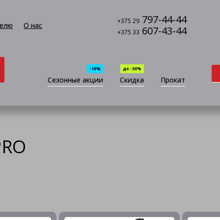
797-44-44
+375 29
елю
О нас
607-43-44
+375 33
-10%
до -50%
Сезонные акции
Скидка
Прокат
PRO