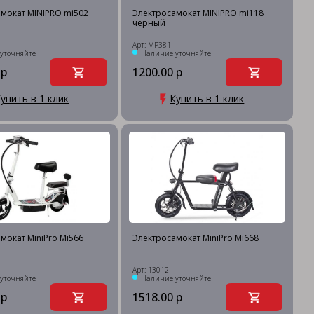
мокат MINIPRO mi502
Электросамокат MINIPRO mi118
черный
Арт: MP381
уточняйте
Наличие уточняйте
 р
1200.00 р
упить в 1 клик
Купить в 1 клик
мокат MiniPro Mi566
Электросамокат MiniPro Mi668
Арт: 13012
уточняйте
Наличие уточняйте
 р
1518.00 р