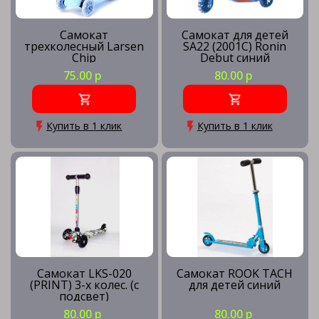
Самокат
Самокат для детей
трехколесный Larsen
SA22 (2001C) Ronin
Chip
Debut синий
75.00 р
80.00 р
Купить в 1 клик
Купить в 1 клик
Самокат LKS-020
Самокат ROOK TACH
(PRINT) 3-х колес. (с
для детей синий
подсвет)
80.00 р
80.00 р