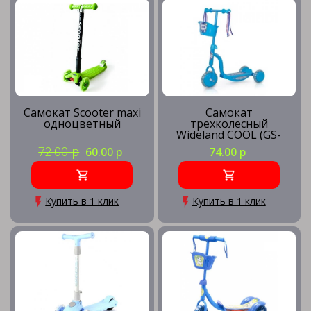
Самокаты с ручным тормозом
Самокаты с надувными колесами
Самокат Scooter maxi
Самокат
одноцветный
трехколесный
Wideland COOL (GS-
Аксессуары для самоката
002B-L04) N/C N/S (148)
72.00 р
60.00 р
74.00 р
Запчасти для самокатов
Купить в 1 клик
Купить в 1 клик