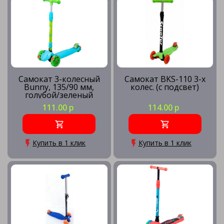
Самокат 3-колесный
Самокат BKS-110 3-х
Bunny, 135/90 мм,
колес. (с подсвет)
голубой/зеленый
111.00 р
114.00 р
Купить в 1 клик
Купить в 1 клик