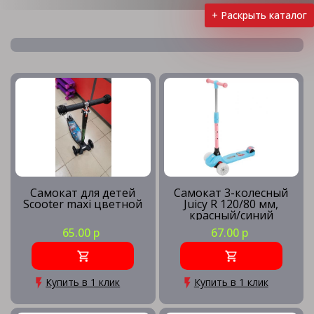
+ Раскрыть каталог
Детские самокаты
Взрослые самокаты
Самокаты для подростков
Самокат для детей
Самокат 3-колесный
Scooter maxi цветной
Juicy R 120/80 мм,
красный/синий
Трюковые самокаты
65.00 р
67.00 р
Городские самокаты
Купить в 1 клик
Купить в 1 клик