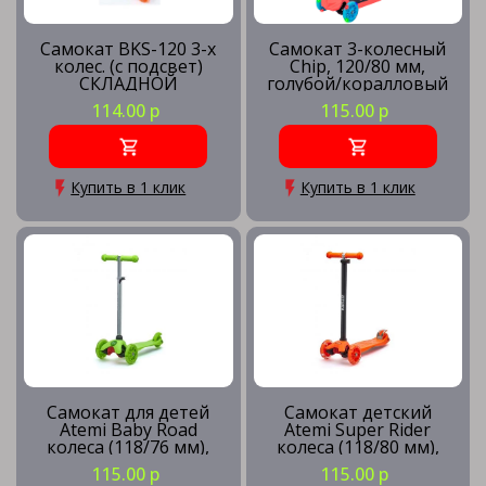
Самокат BKS-120 3-х
Самокат 3-колесный
колес. (с подсвет)
Chip, 120/80 мм,
СКЛАДНОЙ
голубой/коралловый
114.00 р
115.00 р
Купить в 1 клик
Купить в 1 клик
Самокат для детей
Самокат детский
Atemi Baby Road
Atemi Super Rider
колеса (118/76 мм),
колеса (118/80 мм),
светодиоды
светодиоды
115.00 р
115.00 р