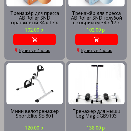
Уличные тренажеры
Тренажёр для пресса
Тренажёр для пресса
AB Roller SND
AB Roller SND голубой
оранжевый 34 х 17 x
с ковриком 34 х 17 x
0.6 cм
0.6 cм
102.00 р
102.00 р
Купить в 1 клик
Купить в 1 клик
Мини велотренажер
Тренажер для мышц
SportElite SE-801
Leg Magic GB9103
120.00 р
138.00 р