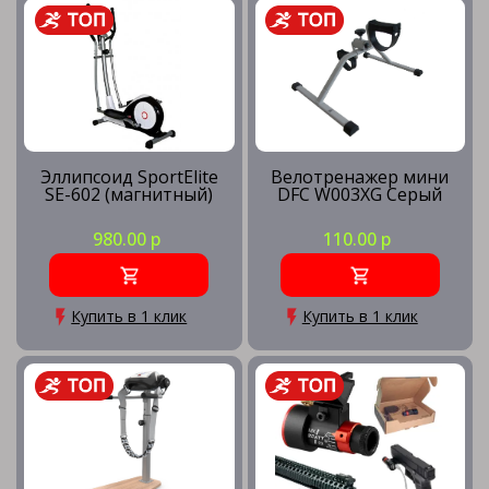
Гиперэкстензия
Гребные тренажеры
Эллипсоид SportElite
Велотренажер мини
SE-602 (магнитный)
DFC W003XG Серый
Детские тренажеры
980.00 р
110.00 р
Инверсионные столы
Купить в 1 клик
Купить в 1 клик
Комплектующие для тренажеров