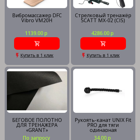
Оборудование для пилатеса
Вибромассажер DFC
Стрелковый тренажёр
Vibro VM20H
SCATT MX-02 (CIS)
Прочие тренажеры
1139.00 р
4286.00 р
Купить в 1 клик
Купить в 1 клик
Скамьи для пресса
Силовые тренажеры
Столы для армрестлинга
БЕГОВОЕ ПОЛОТНО
Рукоять-канат UNIX Fit
ДЛЯ ТРЕНАЖЕРА
PRO для тяги
«GRANT»
одинарная
Стрелковые тренажёры
По запросу
34.00 р