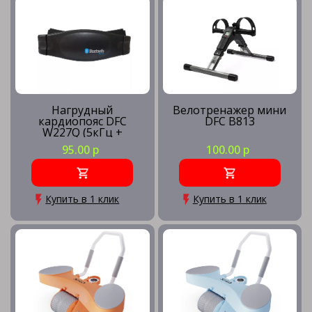
Тренажеры для пресса
Тренажеры для рук
Нагрудный
Велотренажер мини
кардиопояс DFC
DFC B813
W227Q (5кГц +
Bluetooth)
95.00 р
100.00 р
Тренажеры для спины
Купить в 1 клик
Купить в 1 клик
Тренажеры для спортзала
Кроссоверы тренажеры