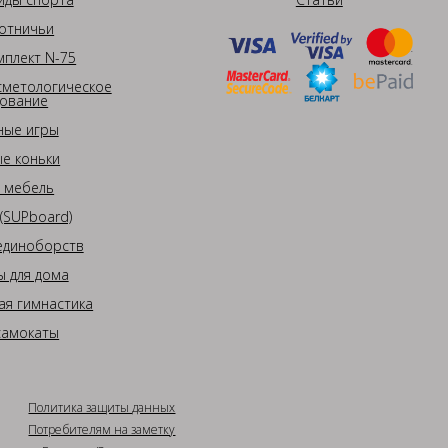
отничьи
плект N-75
сметологическое
ование
ные игры
е коньки
 мебель
(SUPboard)
единоборств
 для дома
ая гимнастика
самокаты
Политика защиты данных
Потребителям на заметку