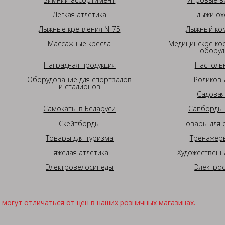
Легкая атлетика
лыжи ох
Лыжные крепления N-75
Лыжный ком
Массажные кресла
Медицинское ко
оборуд
Наградная продукция
Настоль
Оборудование для спортзалов
Роликовы
и стадионов
Садовая
Самокаты в Беларуси
Сапборды 
Скейтборды
Товары для 
Товары для туризма
Тренажеры
Тяжелая атлетика
Художественн
Электровелосипеды
Электро
могут отличаться от цен в наших розничных магазинах.