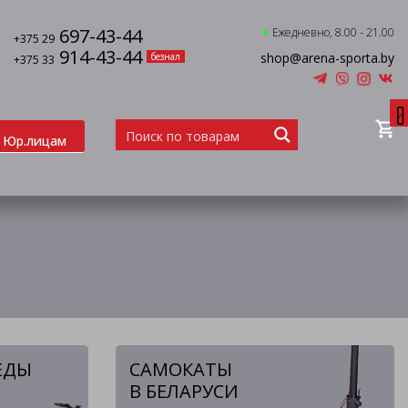
697-43-44
Ежедневно, 8.00 - 21.00
+375 29
914-43-44
shop@arena-sporta.by
безнал
+375 33
0
Юр.лицам
ЕДЫ
САМОКАТЫ
В БЕЛАРУСИ