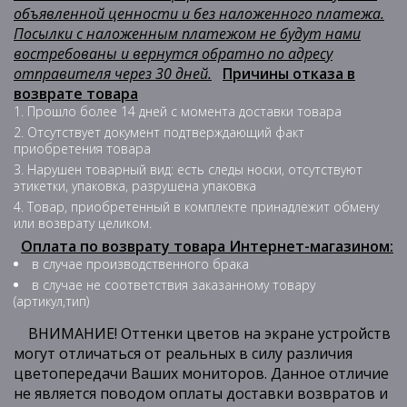
объявленной ценности и без наложенного платежа.
Посылки с наложенным платежом не будут нами
востребованы и вернутся обратно по адресу
отправителя через 30 дней.
Причины отказа в
возврате товара
Прошло более 14 дней с момента доставки товара
Отсутствует документ подтверждающий факт
приобретения товара
Нарушен товарный вид: есть следы носки, отсутствуют
этикетки, упаковка, разрушена упаковка
Товар, приобретенный в комплекте принадлежит обмену
или возврату целиком.
Оплата по возврату товара Интернет-магазином:
в случае производственного брака
в случае не соответствия заказанному товару
(артикул,тип)
ВНИМАНИЕ! Оттенки цветов на экране устройств
могут отличаться от реальных в силу различия
цветопередачи Ваших мониторов. Данное отличие
не является поводом оплаты доставки возвратов и