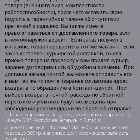
товара (внешнего вида, комплектности,
работоспособности), после чего оставить свою
подпись в гарантийном талоне об отсутствии
претензий к изделию. Вы также имеете
право
отказаться от доставленного товара
, если
в нем обнаружен дефект. Если заказ получен в
магазине, товар передается в тот же магазин. Если
заказ доставлен курьерской доставкой, то для
приема товара на проверку к вам придет курьер,
заранее договорившись об удобном времени. При
доставке заказа почтой, вы можете отправить его
к нам так же по почте, (заранее согласовав адрес
возврата по обращению в Контакт-центр). При
выборе возврата почтой, расходы по обратной
пересылке и упаковке будут возмещены при
соблюдении рекомендаций по обратной отправке:
Товар отправляете на адрес для отправки возвратов – ИП
«Жакуть В.В.", Республика Беларусь, г. Витебск..
Вид отправления - "Посылка". Для небольшого и легкого
товара до 500 гр. (например, диск) рекомендуем выбирать
"Бандероль".