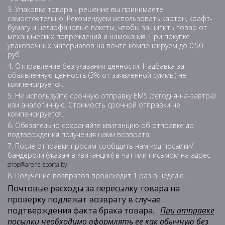
Упаковка товара - решение вы принимаете
самостоятельно. Рекомендуем использовать картон, крафт-
бумагу и целлофановые пакеты, чтобы защитить товар от
механических повреждений и намокания. При покупке
упаковочных материалов на почте компенсируем до 0,50
руб.
Отправление без указания ценности. Надбавка за
объявленную ценность (3% от заявленной суммы) не
компенсируется.
Не используйте срочную отправку EMS (сегодня-на-завтра)
или аналогичную. Стоимость срочной отправки не
компенсируется.
Обязательно сохраняйте квитанцию об отправке до
подтверждения получения нами возврата.
После отправки просим сообщить нам код посылки/
бандероли (указан в квитанции) в чат или письмом на адрес
shop@arena-sporta.by
Получение возвратов происходит 1 раз в неделю.
Почтовые расходы за пересылку товара на
проверку подлежат возврату в случае
подтверждения факта брака товара.
При отправке
посылки необходимо оформлять ее как обычную без