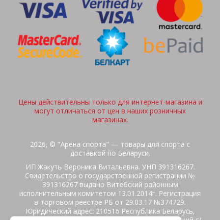
Цены действительны только для интернет-магазина и
могут отличаться от цен в наших розничных
магазинах.
2026, © "Арена спорта" — товары для спорта с
доставкой по Беларуси.
ИП Жакуть Вероника Витальевна. УНП 391316267.
Свидетельство о государственной регистрации №
391316267 выдано Витебский районным
исполнительным комитетом 13.01.2014г. Регистрация
в торговом реестре РБ от 29.03.17 №374729.
Юридический адрес: 210516 Республика Беларусь,
Витебская область, Витебский район, Бабиничский с/