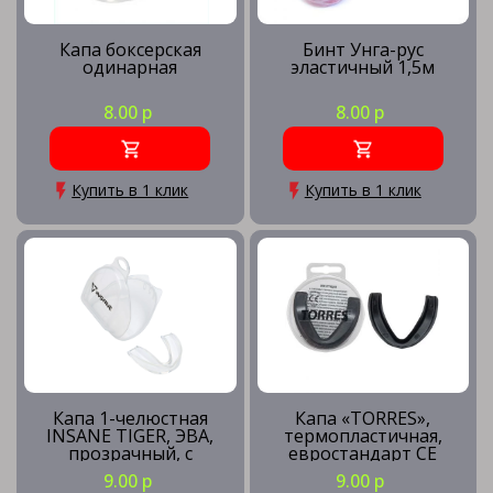
Капа боксерская
Бинт Унга-рус
одинарная
эластичный 1,5м
8.00 р
8.00 р
Купить в 1 клик
Купить в 1 клик
Капа 1-челюстная
Капа «TORRES»,
INSANE TIGER, ЭВА,
термопластичная,
прозрачный, с
евростандарт CE
футляром, детский
approved
9.00 р
9.00 р