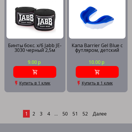
Бинты бокс. х/б Jabb JE-
Капа Barrier Gel Blue с
3030 черный 2,5м
футляром, детский
9.00 р
10.00 р
Купить в 1 клик
Купить в 1 клик
1
2
3
4
…
50
51
52
Далее