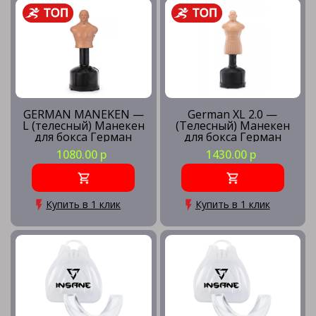
Манекены для отработки
Наборы для бокса
GERMAN MANEKEN —
German XL 2.0 —
L (телесный) Манекен
(Телесный) Манекен
для бокса Герман
для бокса Герман
Накладки для каратэ
1080.00 р
1430.00 р
Обувь для единоборств
Купить в 1 клик
Купить в 1 клик
Одежда для единоборств