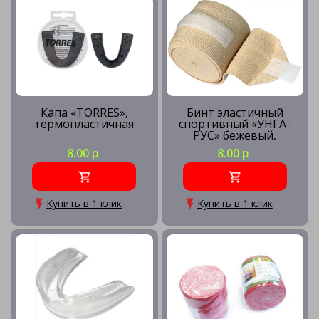
Капа «TORRES»,
Бинт эластичный
термопластичная
спортивный «УНГА-
РУС» бежевый,
1,5м*8см, арт. C-310
8.00 р
8.00 р
Купить в 1 клик
Купить в 1 клик