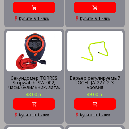
черн
Купить в 1 клик
Купить в 1 клик
Секундомер TORRES
Барьер регулируемый
Stopwatch, SW-002,
JOGEL JA-227, 2-3
часы, будильник, дата,
уровня
шнур с карабином,
48.00 р
49.00 р
черно-красн. NEW
Купить в 1 клик
Купить в 1 клик