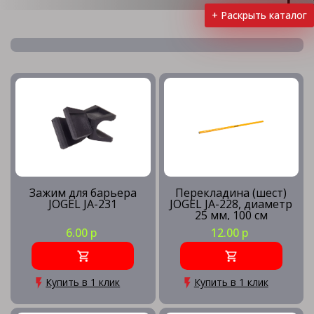
+ Раскрыть каталог
Для метания
Секундомеры
Стартовые колодки и блоки
Зажим для барьера
Перекладина (шест)
JOGEL JA-231
JOGEL JA-228, диаметр
25 мм, 100 см
Стойки и планки для прыжков в высоту
6.00 р
12.00 р
Шиповки
Купить в 1 клик
Купить в 1 клик