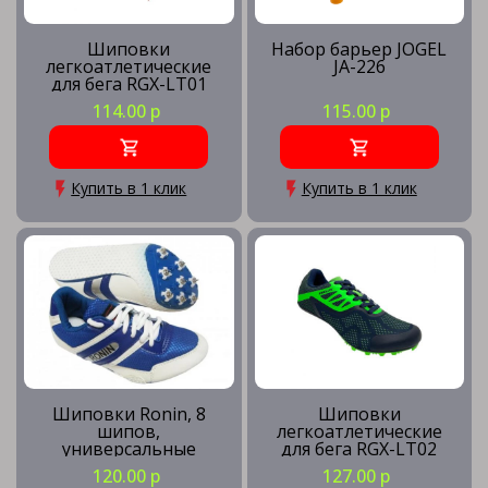
Шиповки
Набор барьер JOGEL
легкоатлетические
JA-226
для бега RGX-LT01
Orange
114.00 р
115.00 р
Купить в 1 клик
Купить в 1 клик
Шиповки Ronin, 8
Шиповки
шипов,
легкоатлетические
универсальные
для бега RGX-LT02
120.00 р
127.00 р