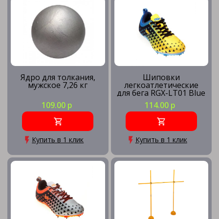
Ядро для толкания,
Шиповки
мужское 7,26 кг
легкоатлетические
для бега RGX-LT01 Blue
109.00 р
114.00 р
Купить в 1 клик
Купить в 1 клик