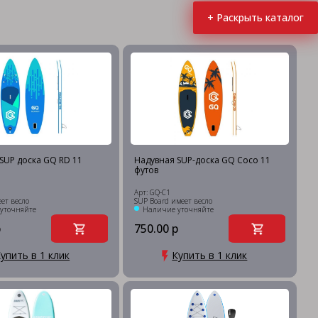
+ Раскрыть каталог
SUP доска GQ RD 11
Надувная SUP-доска GQ Coco 11
футов
Арт: GQ-C1
ет весло
SUP Board имеет весло
уточняйте
Наличие уточняйте
р
750.00 р
упить в 1 клик
Купить в 1 клик