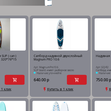
SUP ( сап )
Сапборд надувной двухслойный
Надувная 
 320*76*15
Magnum PRO 10.6
Арт: MagnumPro10.6
Арт: GQ-R2
SUP board имеет разборное весло
Сапборд име
Наличие уточняйте
Наличие 
640.00 р
750.00 
 1 клик
Купить в 1 клик
К