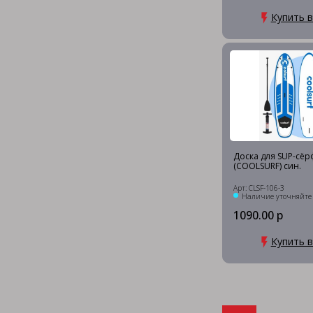
Купить в
Доска для SUP-сёр
(COOLSURF) син.
Арт: CLSF-106-3
Наличие уточняйте
1090.00 р
Купить в