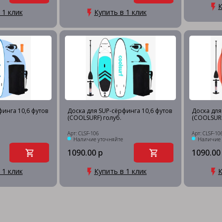
К
 1 клик
Купить в 1 клик
финга 10,6 футов
Доска для SUP-сёрфинга 10,6 футов
Доска для
(COOLSURF) голуб.
(COOLSURF
Арт: CLSF-106
Арт: CLSF-10
Наличие уточняйте
Наличие 
1090.00 р
1090.00
 1 клик
Купить в 1 клик
К