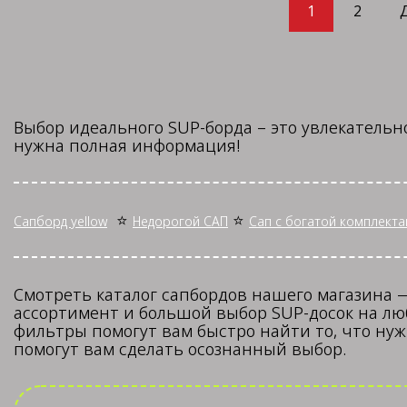
1
2
Выбор идеального SUP-борда – это увлекатель
нужна полная информация!
⭐
⭐
Сапборд yellow
Недорогой САП
Сап с богатой комплекта
Смотреть каталог сапбордов нашего магазина
ассортимент и большой выбор SUP-досок на люб
фильтры помогут вам быстро найти то, что нуж
помогут вам сделать осознанный выбор.