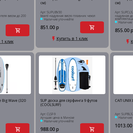
см)
см)
Арт: SUPUBV30
Арт: SUPCL3
теля весом до 200
board надувная весло плавник чехол
надувная до
комплектац
Наличие уточняйте
Наличие 
851.00 р
855.00 
Купить в 1 клик
 1 клик
К
e Big Wave (320
SUP доска для сёрфинга 9 футов
САП UNIX L
(COOLSURF)
Арт: CLSF-9
Арт: SUPBL3
лучшая цена в Минске
Наличие 
Наличие уточняйте
1013.00
988.00 р