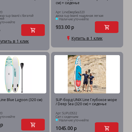
см) + сиденье
20
Арт: LineDeepSea320
ска sup board с богатой
доска sup board надувная легкая
ией
Наличие уточняйте
уточняйте
933.00 р
р
Купить в 1 клик
упить в 1 клик
ine Blue Lagoon (320 см)
SUP-борд UNIX Line Глубокое море
/ Deep Sea (320 см) + сиденье
20
Арт: SUPUDS32
уточняйте
Сап с сиденьем
Наличие уточняйте
 р
1045.00 р