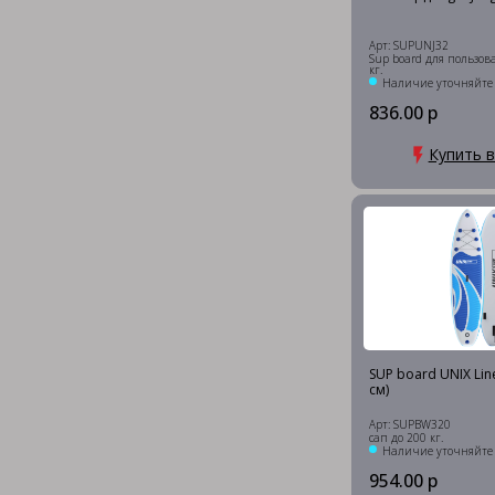
Арт: SUPUNJ32
Sup board для пользова
кг.
Наличие уточняйте
836.00 р
Купить в
SUP board UNIX Lin
см)
Арт: SUPBW320
сап до 200 кг.
Наличие уточняйте
954.00 р