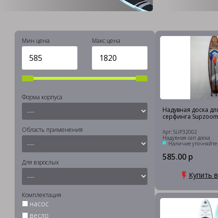
Мин цена
Макс цена
Форма корпуса
Надувная доска для 
серфинга Supzoom
Область применения
Арт: SUP32002
Надувная сап доска
Наличие уточняйте
585.00 р
Для взрослых
Купить в
Комплектация
насос
весло