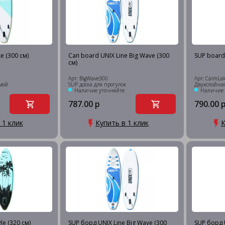
e (300 см)
Сап board UNIX Line Big Wave (300
SUP board 
см)
Арт: BigWave300
Арт: CalmLa
емой
SUP доска для прогулок
Двухслойная
Наличие уточняйте
Наличие 
787.00 р
790.00 
 1 клик
Купить в 1 клик
К
le (320 см)
SUP борд UNIX Line Big Wave (300
SUP борд U