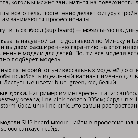
та, которым можно заниматься на поверхности л
цы всего тела, постепенно делает фигуру стройн
и им занимаются профессионалы.
купить сапборд (sup board) — мобильную надувну
аказать надувной сап с доставкой по Минску и
а и выдаем расширенную гарантию на этот инве
ченные модели для детей. Почти все модели ест
тно подберет модель.
ных категорий: от универсальных моделей до сп
тобы подобрать идеальный вариант именно для в
Доступные цвета: blue, green, red, белый.
ые доски.
Например им интересны типа: сапборд sp
bestway oceana; line pink horizon 335см; борд unix l
and storm; борд unix line pink. Это самый распро
модели SUP board можно найти в профессиональ
e ооо сапхаус трэйд.