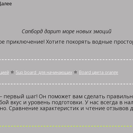
Далее
Сапборд дарит море новых эмоций
ное приключение! Хотите покорять водные просто
⭐
⭐
цией
Sup board для начинающих
Board цвета orange
 — первый шаг! Он поможет вам сделать правиль
ой вкус и уровень подготовки. У нас всегда в н
но. Сравнение характеристик и чтение отзывов 