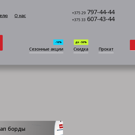
797-44-44
+375 29
елю
О нас
607-43-44
+375 33
-10%
до -50%
Сезонные акции
Скидка
Прокат
сап борды