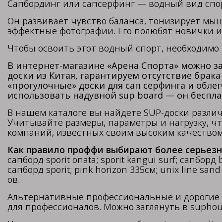
Сапбординг или сапсерфинг — водный вид спор
Он развивает чувство баланса, тонизирует мыш
эффектные фотографии. Его полюбят новички 
Чтобы освоить этот водный спорт, необходимо 
В интернет-магазине «Арена Спорта» можно з
доски из Китая, гарантируем отсутствие брак
«прогулочные» доски для сап серфинга и облег
использовать надувной sup board — он беспла
В нашем каталоге вы найдете SUP-доски различ
Учитывайте размеры, параметры и нагрузку, ч
компаний, известных своим высоким качеством. 
Как правило проффи выбирают более серьезн
сапборд sporit onata; sporit kangui surf; сапборд 
сапборд sporit; pink horizon 335см; unix line s
ов.
Альтернативные профессиональные и дорогие 
для профессионалов. Можно заглянуть в suphous