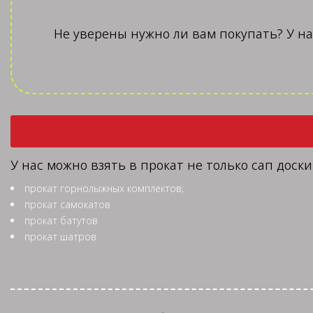
Не уверены нужно ли вам покупать? У на
У нас можно взять в прокат не только сап доск
прокат горнолыжных комплектов;
прокат самокатов
прокат батутов
прокат шатров