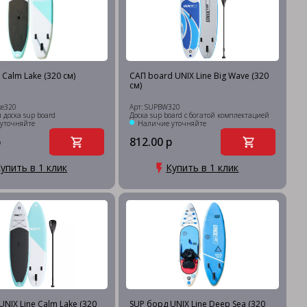
Calm Lake (320 см)
САП board UNIX Line Big Wave (320
см)
ke320
Арт: SUPBW320
 доска sup board
Доска sup board с богатой комплектацией
уточняйте
Наличие уточняйте
р
812.00 р
упить в 1 клик
Купить в 1 клик
NIX Line Calm Lake (320
SUP борд UNIX Line Deep Sea (320