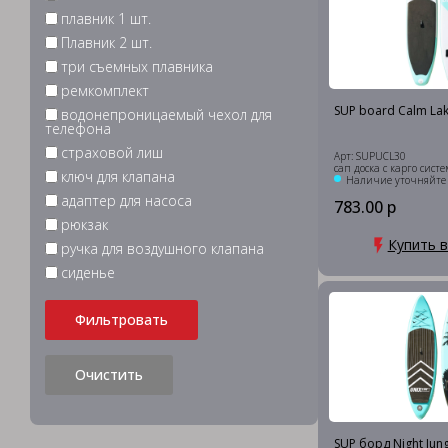
плавник 1 шт.
Плавник 2 шт.
три съемных плавника
ремкомплект
SUP board Calm Lak
водонепроницаемый чехол для
телефона
страховой лиш
Арт: SUPUCL30
сап доска с карго сист
ключ для клапана
Наличие уточняйте
адаптер для насоса
783.00 р
рюкзак
Купить в
ручка для воздушного клапана
сиденье
Фильтровать
Очистить
SUP борд Night Jung