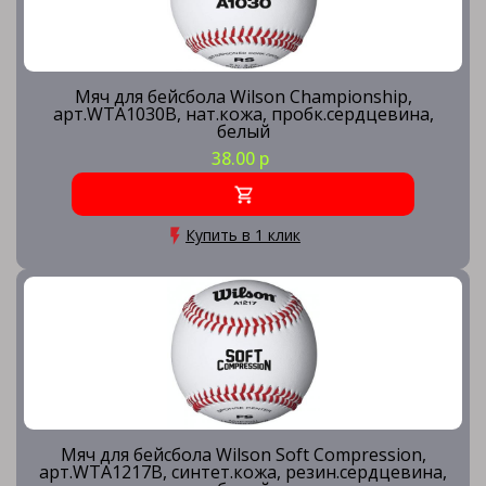
Мяч для бейсбола Wilson Championship,
арт.WTA1030B, нат.кожа, пробк.сердцевина,
белый
38.00 р
Купить в 1 клик
Мяч для бейсбола Wilson Soft Compression,
арт.WTA1217B, синтет.кожа, резин.сердцевина,