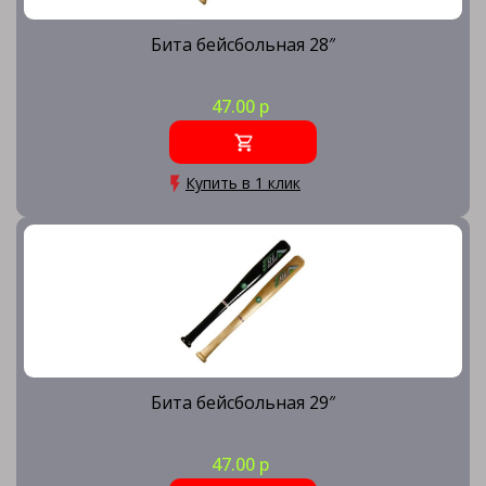
Бита бейсбольная 28″
47.00 р
Купить в 1 клик
Бита бейсбольная 29″
47.00 р