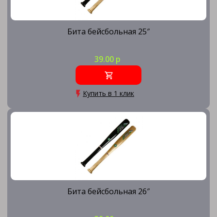
Бита бейсбольная 25″
39.00 р
Купить в 1 клик
Бита бейсбольная 26″