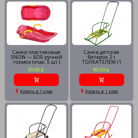
Санки пластиковые
Санки детские
SNOW — БОБ ручной
Ветерок 2 с
тормоз (упак. 5 шт.)
ТОЛКАТЕЛЕМ (1
положение) ЗЕЛЕНЫЙ
30.00 р
90.00 р
Купить в 1 клик
Купить в 1 клик