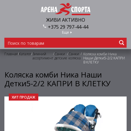
ЖИВИ АКТИВНО
+375 29 797-44-44
Еще
/
/
/
/
/
Главная
Каталог
Зимний
Санки
Санки
Коляска комби Ника
ассортимент
детские
коляска
Наши Детки5-2/2 КАПРИ
В КЛЕТКУ
Коляска комби Ника Наши
Детки5-2/2 КАПРИ В КЛЕТКУ
ХИТ ПРОДАЖ