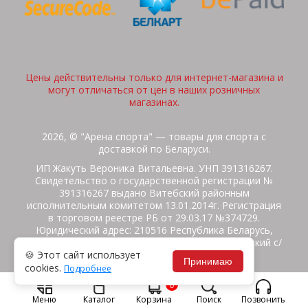
Цены действительны только для интернет-магазина и
могут отличаться от цен в наших розничных
магазинах.
2026, © "Арена спорта" — товары для спорта с
доставкой по Беларуси.
ИП Жакуть Вероника Витальевна. УНП 391316267.
Свидетельство о государственной регистрации №
391316267 выдано Витебский районным
исполнительным комитетом 13.01.2014г. Регистрация
в торговом реестре РБ от 29.03.17 №374729.
Юридический адрес: 210516 Республика Беларусь,
Витебская область, Витебский район, Бабиничский с/
🍪 Этот сайт использует
с, аг.Ольгово, ул.Школьная
Принимаю
cookies.
Подробнее
Политика защиты данных
Потребителям на заметку
0
Гарантия/Экспертиза
Обмен/Возврат
Меню
Каталог
Корзина
Поиск
Позвонить