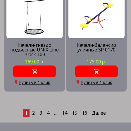
Качели-гнездо
Качели-балансир
подвесные UNIX Line
уличные SP 0170
Black 100
169.00 р
175.00 р
Купить в 1 клик
Купить в 1 клик
1
2
3
4
…
14
15
16
Далее