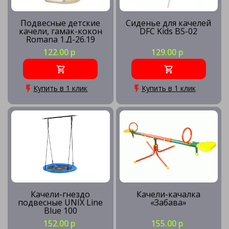
Подвесные детские
Сиденье для качелей
качели, гамак-кокон
DFC Kids BS-02
Romana 1.Д-26.19
(бежевый)
122.00 р
129.00 р
Купить в 1 клик
Купить в 1 клик
Качели-гнездо
Качели-качалка
подвесные UNIX Line
«Забава»
Blue 100
152.00 р
155.00 р