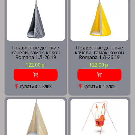
Подвесные детские
Подвесные детские
качели, гамак-кокон
качели, гамак-кокон
Romana 1.Д-26.19
Romana 1.Д-26.19
(серый)
(жёлтый)
122.00 р
122.00 р
Купить в 1 клик
Купить в 1 клик