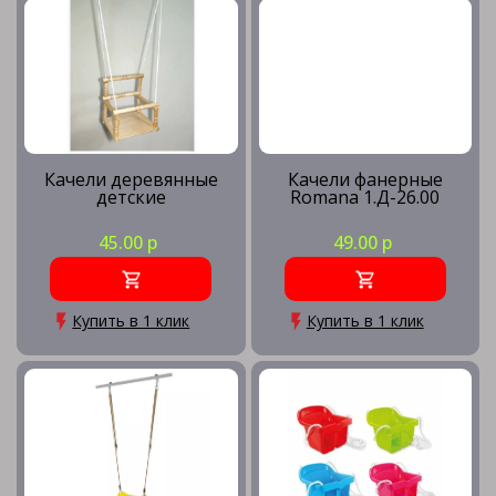
Подвесные качели
Спортивные комплексы с качелями
Качели деревянные
Качели фанерные
детские
Romana 1.Д-26.00
Уличные качели
45.00 р
49.00 р
Купить в 1 клик
Купить в 1 клик