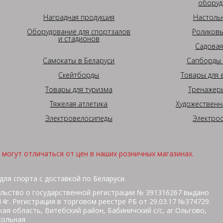
оборуд
Наградная продукция
Настоль
Оборудование для спортзалов
Роликовы
и стадионов
Садовая
Самокаты в Беларуси
Сапборды 
Скейтборды
Товары для 
Товары для туризма
Тренажеры
Тяжелая атлетика
Художественн
Электровелосипеды
Электро
могут отличаться от цен в наших розничных магазинах.
для спорта с доставкой по Беларуси.
льство о государственной регистрации № 391316267 выдано
г. Регистрация в торговом реестре РБ от 29.03.17 №374729.
ая область, Витебский район, Бабиничский с/с, аг.Ольгово,
кольная