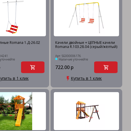
пные Romana 1.Д-26.02
Качели двойные + ЦЕПНЫЕ качели
Romana R.103.28.04 (серый/жёлтый)
04241
Арт: SG000006176
уточняйте
Наличие уточняйте
р
722.00 р
упить в 1 клик
Купить в 1 клик