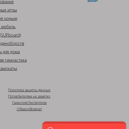
ование
ные игры
е коньки
 мебель
(SUPboard)
единоборств
 для дома
ая гимнастика
самокаты
Политика защиты данных
Потребителям на заметку
Гарантия/Экспертиза
Обмен/Возврат