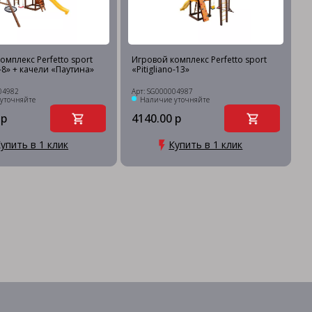
омплекс Perfetto sport
Игровой комплекс Perfetto sport
o-8» + качели «Паутина»
«Pitigliano-13»
04982
Арт: SG000004987
уточняйте
Наличие уточняйте
 р
4140.00 р
упить в 1 клик
Купить в 1 клик