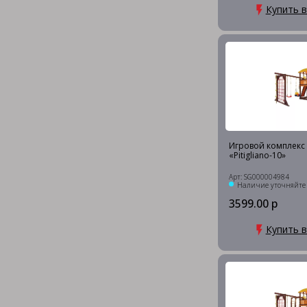
Купить в
Игровой комплекс P
«Pitigliano-10»
Арт: SG000004984
Наличие уточняйте
3599.00 р
Купить в