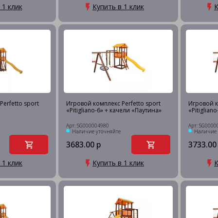
 1 клик
Купить в 1 клик
К
erfetto sport
Игровой комплекс Perfetto sport
Игровой к
«Pitigliano-6» + качели «Паутина»
«Pitigliano
Арт: SG000004980
Арт: SG0000
Наличие уточняйте
Наличие 
3683.00 р
3733.00
 1 клик
Купить в 1 клик
К