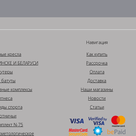
Навигация
ные кресла
Как купить
НСКЕ И БЕЛАРУСИ
Рассрочка
кутеры
Оплата
 батуты
Доставка
вные комплексы
Наши магазины
итнеса
Новости
иды спорта
Статьи
отничьи
плект N-75
сметологическое