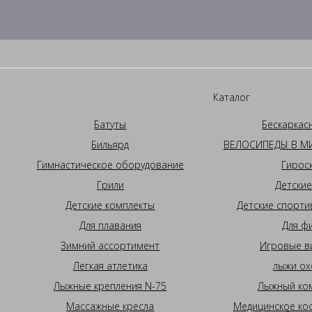
Каталог
Батуты
Бескаркас
Бильярд
ВЕЛОСИПЕДЫ В МИ
Гимнастическое оборудование
Гирос
Грили
Детские
Детские комплекты
Детские спорти
Для плавания
Для ф
Зимний ассортимент
Игровые в
Легкая атлетика
лыжи ох
Лыжные крепления N-75
Лыжный ком
Массажные кресла
Медицинское ко