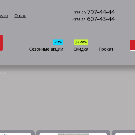
797-44-44
+375 29
елю
О нас
607-43-44
+375 33
-10%
до -50%
Сезонные акции
Скидка
Прокат
ели