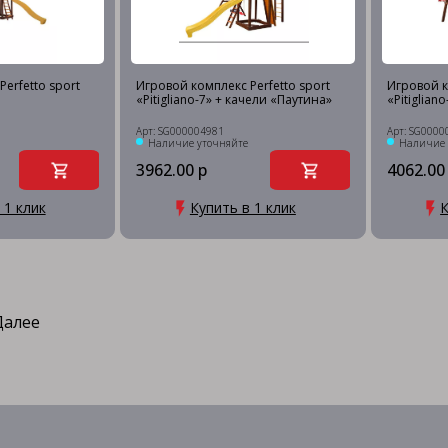
erfetto sport
Игровой комплекс Perfetto sport
Игровой к
«Pitigliano-7» + качели «Паутина»
«Pitiglian
Арт: SG000004981
Арт: SG0000
Наличие уточняйте
Наличие 
3962.00 р
4062.00
 1 клик
Купить в 1 клик
К
Далее