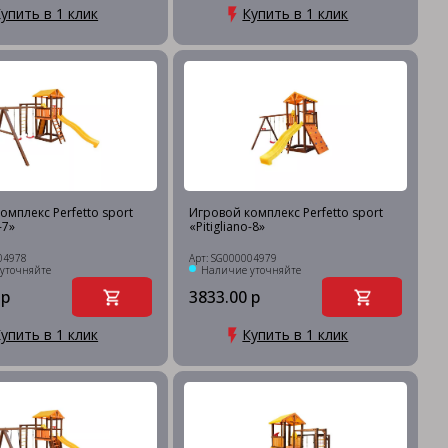
упить в 1 клик
Купить в 1 клик
омплекс Perfetto sport
Игровой комплекс Perfetto sport
-7»
«Pitigliano-8»
04978
Арт: SG000004979
уточняйте
Наличие уточняйте
 р
3833.00 р
упить в 1 клик
Купить в 1 клик