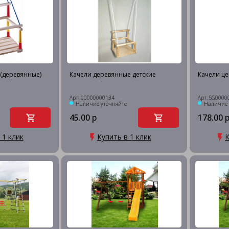
 (деревянные)
Качели деревянные детские
Качели це
Арт: 00000000134
Арт: SG0000
Наличие уточняйте
Наличие 
45.00 р
178.00 
 1 клик
Купить в 1 клик
К