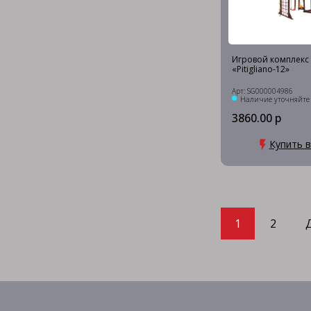
Игровой комплекс P
«Pitigliano-12»
Арт: SG000004986
Наличие уточняйте
3860.00 р
Купить в
1
2