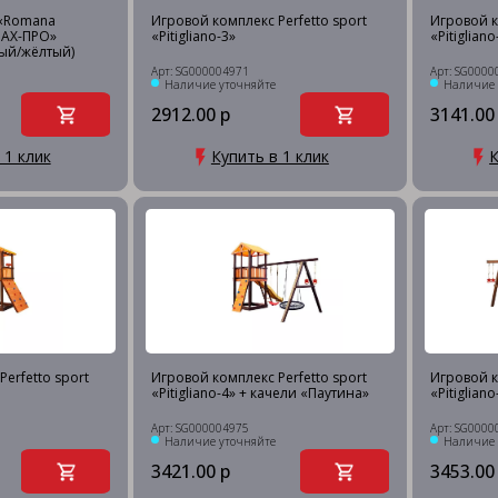
 «Romana
Игровой комплекс Perfetto sport
Игровой к
МАХ-ПРО»
«Pitigliano-3»
«Pitiglian
ый/жёлтый)
Арт: SG000004971
Арт: SG0000
Наличие уточняйте
Наличие 
2912.00 р
3141.00
 1 клик
Купить в 1 клик
К
erfetto sport
Игровой комплекс Perfetto sport
Игровой к
«Pitigliano-4» + качели «Паутина»
«Pitigliano
Арт: SG000004975
Арт: SG0000
Наличие уточняйте
Наличие 
3421.00 р
3453.00