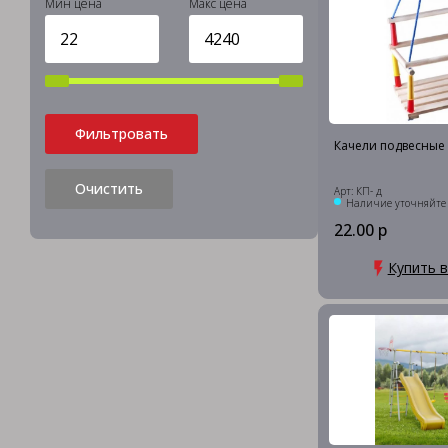
Мин цена
Макс цена
Фильтровать
Качели подвесные
Очистить
Арт: КП- д
Наличие уточняйте
22.00 р
Купить в