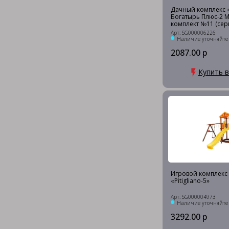
Дачный комплекс
Богатырь Плюс-2 
комплект №11 (сер
Арт: SG000006226
Наличие уточняйте
2087.00 р
Купить в
Игровой комплекс P
«Pitigliano-5»
Арт: SG000004973
Наличие уточняйте
3292.00 р