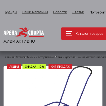
Бренды
Наши магазины
Новости
Статьи
Потребит
Каталог товаров
ЖИВИ АКТИВНО
/
/
/
/
Главная
Каталог
Зимний ассортимент
Санки детские
Санки металлически
АКЦИЯ
СКИДКА -10%
ХИТ ПРОДАЖ