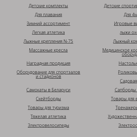
Детские комплекты
Детские спорти
Для плавания
Для ф
Зимний ассортимент
Игровые в
Легкая атлетика
лыжи ох
Лыжные крепления N-75
Лыжный ком
Массажные кресла
Медицинское ко
оборуд
Наградная продукция
Настоль
Оборудование для спортзалов
Роликовы
и стадионов
Садовая
Самокаты в Беларуси
Сапборды 
Скейтборды
Товары для 
Товары для туризма
Тренажеры
Тяжелая атлетика
Художественн
Электровелосипеды
Электро