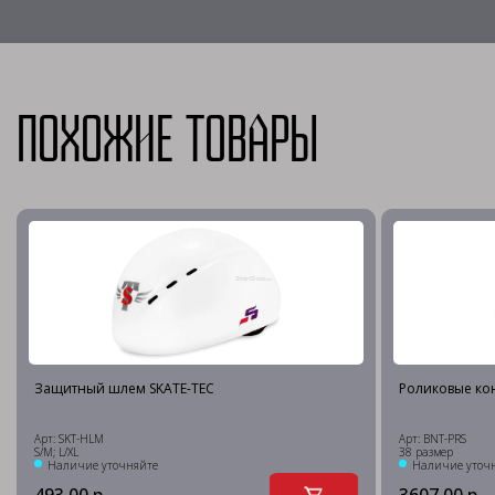
Похожие товары
Защитный шлем SKATE-TEC
Роликовые кон
Арт: SKT-HLM
Арт: BNT-PRS
S/M; L/XL
38 размер
Наличие уточняйте
Наличие уточ