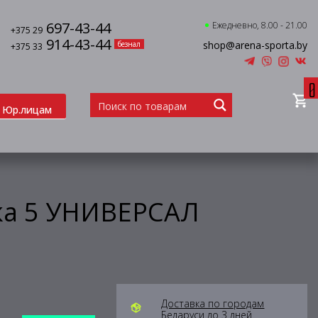
697-43-44
Ежедневно, 8.00 - 21.00
+375 29
914-43-44
shop@arena-sporta.by
безнал
+375 33
0
Юр.лицам
мка 5 УНИВЕРСАЛ
Доставка по городам
Беларуси до 3 дней