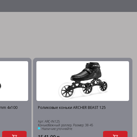
5mm 4х100
Роликовые коньки ARCHER BEAST 125
Арт: ARC-IN125
Конькобежный роллер. Размер: 38-45
Наличие уточняйте