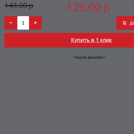
129.00 р
143.00 р
−
+
Д
Купить в 1 клик
Нашли дешевле?