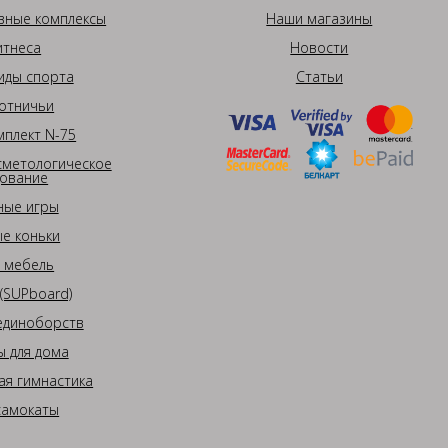
вные комплексы
Наши магазины
итнеса
Новости
иды спорта
Статьи
отничьи
плект N-75
сметологическое
ование
ные игры
е коньки
 мебель
(SUPboard)
единоборств
 для дома
ая гимнастика
самокаты