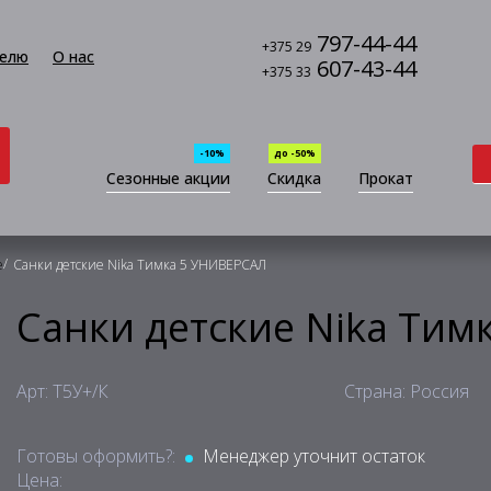
797-44-44
+375 29
елю
О нас
607-43-44
+375 33
-10%
до -50%
Сезонные акции
Скидка
Прокат
/
е
Санки детские Nika Тимка 5 УНИВЕРСАЛ
Санки детские Nika Ти
Арт: Т5У+/К
Страна: Россия
Готовы оформить?:
Менеджер уточнит остаток
Цена: