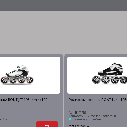
ьки BONT JET 195 mm 4х100
Роликовые коньки BONT Luna 19
Арт: BNT-PRS
Конькобежный роллер. Размер: 38
няйте
Наличие уточняйте