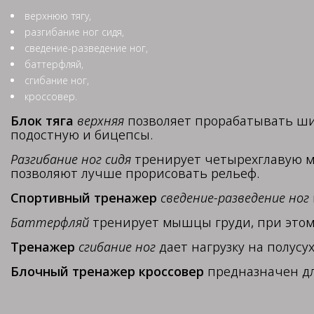
верхнюю тягу,
разгибание ног сидя,
сведение-разведение ног,
баттерфляй,
сгибание ног,
кроссовер.
Блок тяга
верхняя
позволяет прорабатывать ш
подостную и бицепсы.
Разгибание ног сидя
тренирует четырехглавую м
позволяют лучше прорисовать рельеф.
Спортивный тренажер
сведение-разведение ног
Баттерфляй
тренирует мышцы груди, при этом
Тренажер
сгибание ног
дает нагрузку на полус
Блочный тренажер кроссовер
предназначен дл