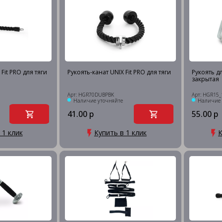
Fit PRO для тяги
Рукоять-канат UNIX Fit PRO для тяги
Рукоять дл
закрытая
Арт: HGR70DUBPBK
Арт: HGR15_
Наличие уточняйте
Наличие 
41.00 р
55.00 р
 1 клик
Купить в 1 клик
К