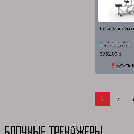
Икроножных мышц
Арт: Икроножных мыш
Наличие уточняйте
3762.00 р
Купить в
1
2
Блочные тренажеры