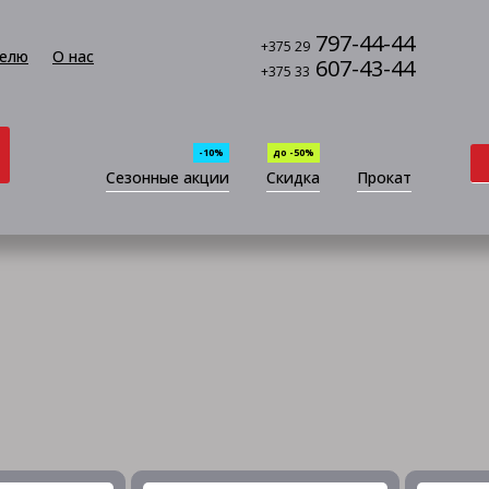
797-44-44
+375 29
елю
О нас
607-43-44
+375 33
-10%
до -50%
Сезонные акции
Скидка
Прокат