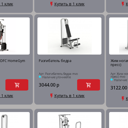
 1 клик
Купить в 1 клик
К
с DFC HomeGym
Разгибатель бедра
Жим нога
пресс)
Арт: Разгибатель бедра mvo
Арт: Жим но
пресс) mvo
Наличие уточняйте
Наличие 
3044.00 р
3122.00
 1 клик
Купить в 1 клик
К