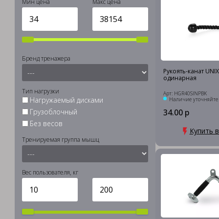
Мин цена
Макс цена
Бренд тренажера
Рукоять-канат UNIX 
одинарная
Тип нагрузки
Арт: HGR40SINPBK
Нагружаемый дисками
Наличие уточняйте
Грузоблочный
34.00 р
Без весов
Купить в
Тренируемая группа мышц
Вес пользователя, кг