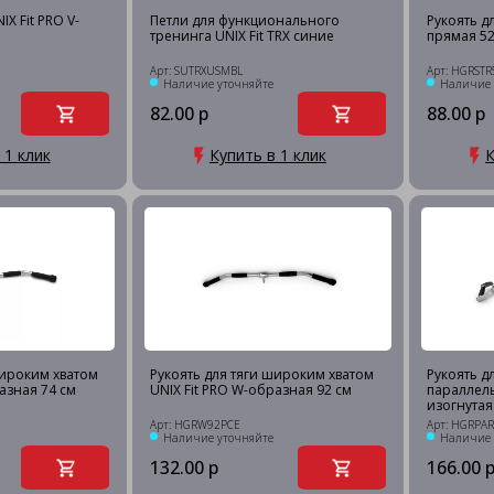
IX Fit PRO V-
Петли для функционального
Рукоять дл
тренинга UNIX Fit TRX синие
прямая 52
Арт: SUTRXUSMBL
Арт: HGRSTR
Наличие уточняйте
Наличие 
82.00 р
88.00 р
 1 клик
Купить в 1 клик
К
широким хватом
Рукоять для тяги широким хватом
Рукоять д
азная 74 см
UNIX Fit PRO W-образная 92 см
параллель
изогнутая
Арт: HGRW92PCE
Арт: HGRPA
Наличие уточняйте
Наличие 
132.00 р
166.00 