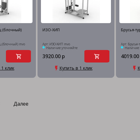
 (блочный)
ИЗО-ХИП
Брусья-т
ц (блочный) mvo
Арт: ИЗО-ХИП mvo
Арт: Брусья
Наличие уточняйте
Наличие 
3920.00 р
4019.00
 1 клик
Купить в 1 клик
К
3
Далее