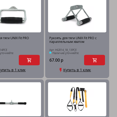
я тяги UNIX Fit PRO
Рукоять для тяги UNIX Fit PRO с
параллельным хватом
14PCE
Арт: HGR14_18_13PCE
уточняйте
Наличие уточняйте
67.00 р
упить в 1 клик
Купить в 1 клик