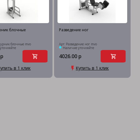
урник блочные
Разведение ног
-турник блочные mvo
Арт: Разведение ног mvo
уточняйте
Наличие уточняйте
 р
4026.00 р
упить в 1 клик
Купить в 1 клик