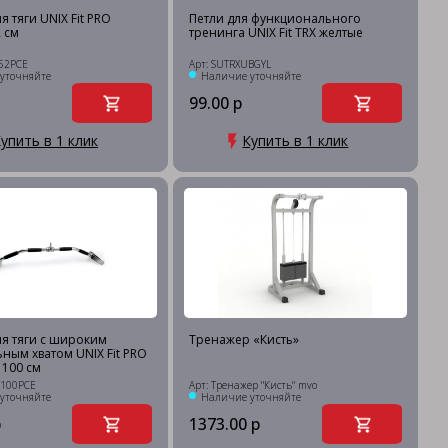
я тяги UNIX Fit PRO
Петли для функционального
 см
тренинга UNIX Fit TRX желтые
52PCE
Арт: SUTRXUBGYL
уточняйте
Наличие уточняйте
99.00 р
упить в 1 клик
Купить в 1 клик
ля тяги с широким
Тренажер «Кисть»
ным хватом UNIX Fit PRO
 100 см
R100PCE
Арт: Тренажер "Кисть" mvo
уточняйте
Наличие уточняйте
р
1373.00 р