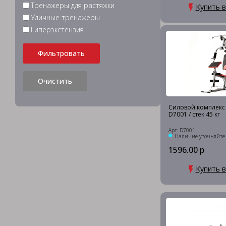
Тренажеры для растяжки
Купить в
Уличные тренажеры
Гиперэкстензия
Фильтровать
Очистить
Силовой комплек
D7001 / стек 45 кг
Арт: D7001
Наличие уточняйте
1596.00 р
Купить в