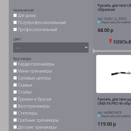
Рукоять для тяги UN
образная
Назначение
Для дома
Арт: HGR21_6_20PCE
Полупрофессиональный
Наличие уточняйте
Профессиональный
68.00 р
Цвет
Купить в
Вид товара
Кардиотренажеры
Мини-тренажеры
Силовые центры
Скамьи
Стойки
Турники и брусья
Рукоять для тяги 
UNIX Fit PRO W-обр
Велотренажеры
Степперы
Арт: HGRW74PCE
Наличие уточняйте
Гребные тренажеры
119.00 р
Детские тренажеры