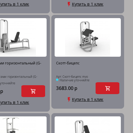
упить в 1 клик
Купить в 1 клик
ми горизонтальный (G-
Скотт-бицепс
гами горизонтальный (G-
Арт: Скотт-бицепс mvo
Наличие уточняйте
уточняйте
3683.00 р
 р
Купить в 1 клик
упить в 1 клик