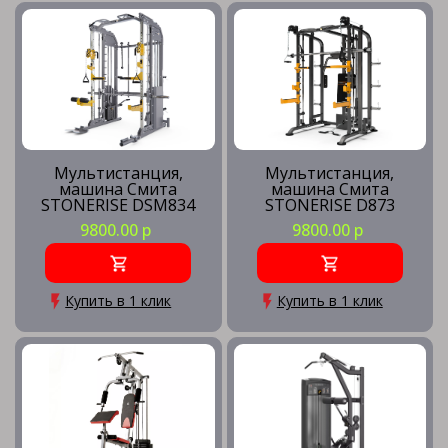
Мультистанция,
Мультистанция,
машина Смита
машина Смита
STONERISE DSM834
STONERISE D873
9800.00 р
9800.00 р
Купить в 1 клик
Купить в 1 клик