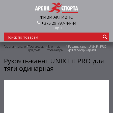
ЖИВИ АКТИВНО
+375 29 797-44-44
Еще
/
/
/
/
Главная
Каталог
Тренажеры
Блочные
Рукоять-канат UNIX Fit PRO
для дома
тренажеры
для тяги одинарная
Рукоять-канат UNIX Fit PRO для
тяги одинарная