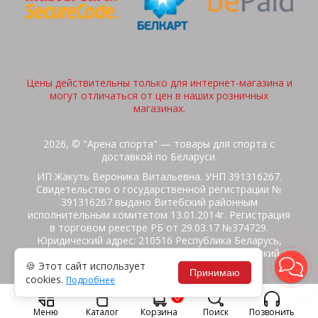
Цены действительны только для интернет-магазина и
могут отличаться от цен в наших розничных
магазинах.
2026, © "Арена спорта" — товары для спорта с
доставкой по Беларуси.
ИП Жакуть Вероника Витальевна. УНП 391316267.
Свидетельство о государственной регистрации №
391316267 выдано Витебский районным
исполнительным комитетом 13.01.2014г. Регистрация
в торговом реестре РБ от 29.03.17 №374729.
Юридический адрес: 210516 Республика Беларусь,
Витебская область, Витебский район, Бабиничский с/
🍪 Этот сайт использует
с, аг.Ольгово, ул.Школьная
Принимаю
cookies.
Подробнее
Политика защиты данных
Потребителям на заметку
0
Гарантия/Экспертиза
Обмен/Возврат
Меню
Каталог
Корзина
Поиск
Позвонить