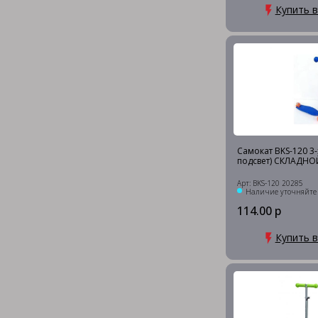
Купить в
Самокат BKS-120 3-х
подсвет) СКЛАДНО
Арт: BKS-120 20285
Наличие уточняйте
114.00 р
Купить в