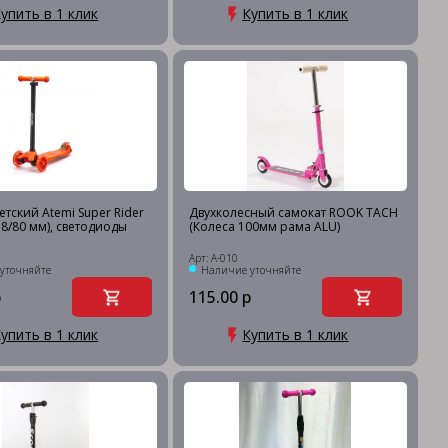
упить в 1 клик
Купить в 1 клик
етский Atemi Super Rider
Двухколесный самокат ROOK TACH
18/80 мм), светодиоды
(Колеса 100мм рама ALU)
Арт: А-010
уточняйте
Наличие уточняйте
р
115.00 р
упить в 1 клик
Купить в 1 клик