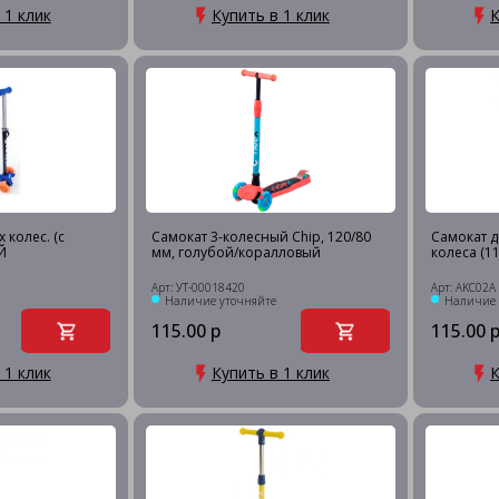
 1 клик
Купить в 1 клик
К
 колес. (с
Самокат 3-колесный Chip, 120/80
Самокат д
Й
мм, голубой/коралловый
колеса (1
Арт: УТ-00018420
Арт: AKC02A
Наличие уточняйте
Наличие 
115.00 р
115.00 
 1 клик
Купить в 1 клик
К