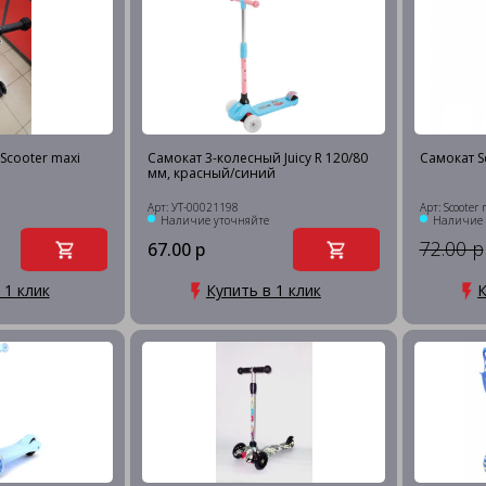
Scooter maxi
Самокат 3-колесный Juicy R 120/80
Самокат S
мм, красный/синий
Арт: УТ-00021198
Арт: Scooter 
Наличие уточняйте
Наличие 
72.00 р
67.00 р
 1 клик
Купить в 1 клик
К