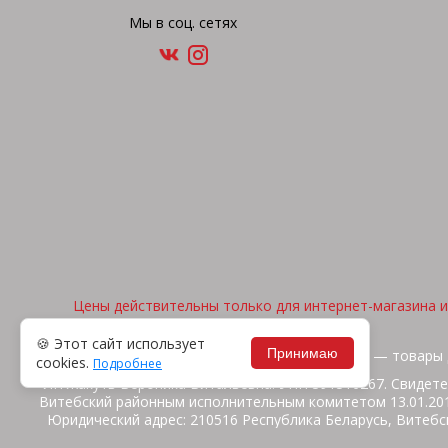
Мы в соц. сетях
Цены действительны только для интернет-магазина и 
🍪 Этот сайт использует
Принимаю
2026, © "Арена спорта" — товары 
cookies.
Подробнее
ИП Жакуть Вероника Витальевна. УНП 391316267. Свидете
Витебский районным исполнительным комитетом 13.01.2014
Юридический адрес: 210516 Республика Беларусь, Витебск
ул.Ш