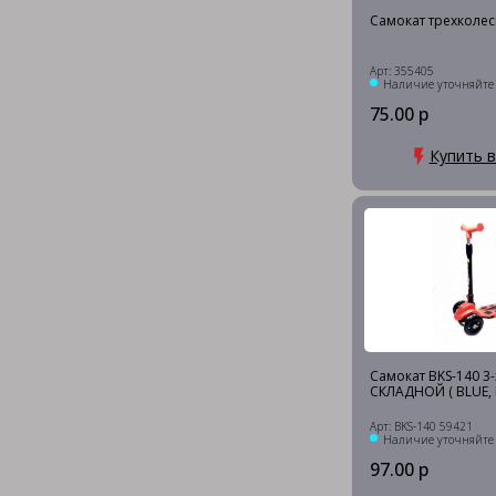
Самокат трехколес
Арт: 355405
Наличие уточняйте
75.00 р
Купить в
Самокат BKS-140 3-
СКЛАДНОЙ ( BLUE, 
Арт: BKS-140 59421
Наличие уточняйте
97.00 р