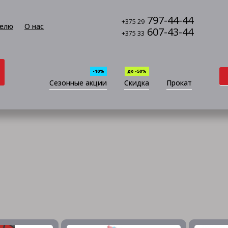
797-44-44
+375 29
елю
О нас
607-43-44
+375 33
-10%
до -50%
Сезонные акции
Скидка
Прокат