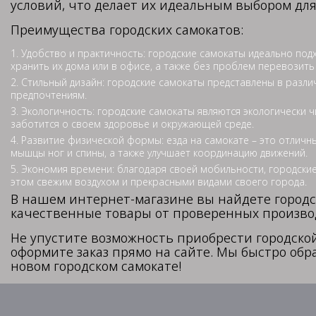
условий, что делает их идеальным выбором для
Преимущества городских самокатов:
Удобство и практичность: городские самокаты идеально под
хранить их дома или в офисе, а также без проблем перевозит
Стильный дизайн: городские самокаты представлены в разли
предпочтениям.
Экологичность: городские самокаты являются экологически ч
заботится о своем здоровье и окружающей среде.
Развитие физической формы: езда на самокате – это отличн
мышцы ног и спины, а также улучшает координацию движений.
Экономия времени: благодаря своей мобильности, городские
этом свежим воздухом и прекрасными видами своего города.
В нашем интернет-магазине вы найдете городск
качественные товары от проверенных производ
Не упустите возможность приобрести городско
оформите заказ прямо на сайте. Мы быстро обр
новом городском самокате!