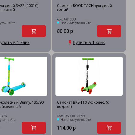
ля детей SA22 (2001C)
Самокат ROOK TACH для детей
ut синий
синий
Арт: А-010BU
уточняйте
Наличие уточняйте
80.00 р
упить в 1 клик
Купить в 1 клик
-колесный Bunny, 135/90
Самокат BKS-110 3-х колес. (с
бой/зеленый
подсвет)
18426
Арт: BKS-110 61899
уточняйте
Наличие уточняйте
р
114.00 р