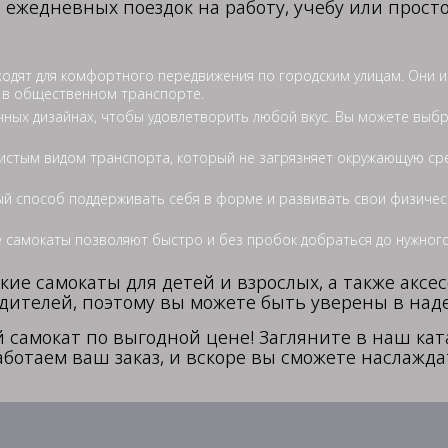
 ежедневных поездок на работу, учебу или просто
ходят для комфортного передвижения по городским улицам. Они 
ь в общественном транспорте.
чных дизайнах, чтобы удовлетворить любой вкус. Вы можете выбр
истым видом транспорта, который не загрязняет окружающую сред
ый способ поддерживать себя в форме и развивать свои физическ
 самокаты позволяют быстро и без пробок добраться до нужного
ие самокаты для детей и взрослых, а также аксе
ителей, поэтому вы можете быть уверены в наде
й самокат по выгодной цене! Загляните в наш ка
аботаем ваш заказ, и вскоре вы сможете наслажд