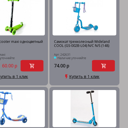
cooter maxi одноцветный
Самокат трехколесный Wideland
COOL (GS-002B-L04) N/C N/S (148)
maxi
Арт: 242631
уточняйте
Наличие уточняйте
60.00 р
74.00 р
упить в 1 клик
Купить в 1 клик