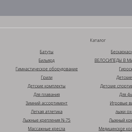
Каталог
Батуты
Бескаркас
Бильярд
ВЕЛОСИПЕДЫ В МИ
Гимнастическое оборудование
Гирос
Грили
Детские
Детские комплекты
Детские спорти
Для плавания
Для ф
Зимний ассортимент
Игровые в
Легкая атлетика
лыжи ох
Лыжные крепления N-75
Лыжный ком
Массажные кресла
Медицинское ко