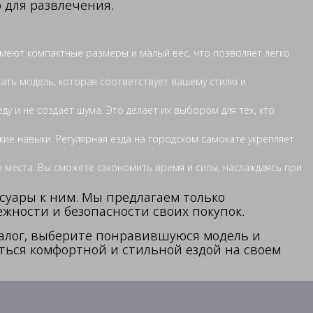
 для развлечения.
имеют компактные размеры и малый вес, что позволяет легко
ать модель, которая соответствует вашему стилю и
у и не создает шума. Это делает их выбором для тех, кто
ие навыки. Регулярная езда на городском самокате укрепляет
 места. Вы сможете сэкономить время и силы, наслаждаясь при
ссуары к ним. Мы предлагаем только
жности и безопасности своих покупок.
талог, выберите понравившуюся модель и
аться комфортной и стильной ездой на своем