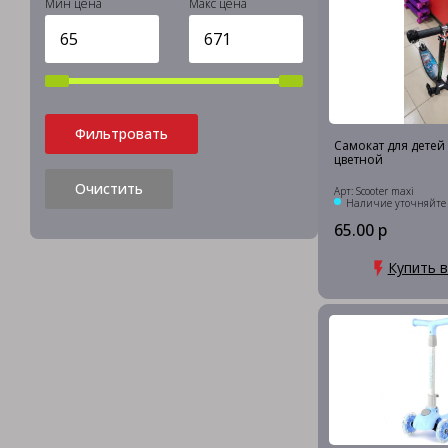
Мин цена
Макс цена
Фильтровать
Самокат для детей 
цветной
Очистить
Арт: Scooter maxi
Наличие уточняйте
65.00 р
Купить в