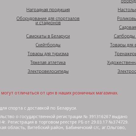
оборуд
Наградная продукция
Настоль
Оборудование для спортзалов
Роликовы
и стадионов
Садовая
Самокаты в Беларуси
Сапборды 
Скейтборды
Товары для 
Товары для туризма
Тренажеры
Тяжелая атлетика
Художественн
Электровелосипеды
Электро
могут отличаться от цен в наших розничных магазинах.
для спорта с доставкой по Беларуси.
льство о государственной регистрации № 391316267 выдано
г. Регистрация в торговом реестре РБ от 29.03.17 №374729.
ая область, Витебский район, Бабиничский с/с, аг.Ольгово,
кольная