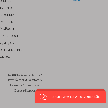
ование
ные игры
е коньки
 мебель
(SUPboard)
единоборств
 для дома
ая гимнастика
самокаты
Политика защиты данных
Потребителям на заметку
Гарантия/Экспертиза
Обмен/Возврат
Напишите нам, мы онлайн!