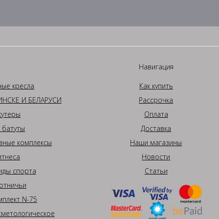
Навигация
ные кресла
Как купить
НСКЕ И БЕЛАРУСИ
Рассрочка
кутеры
Оплата
 батуты
Доставка
вные комплексы
Наши магазины
итнеса
Новости
иды спорта
Статьи
отничьи
плект N-75
сметологическое