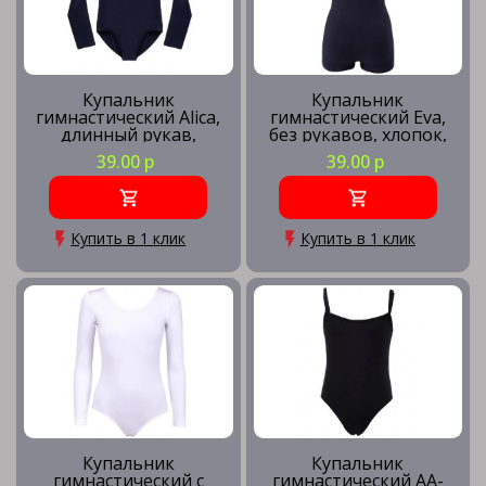
Купальник
Купальник
гимнастический Alica,
гимнастический Eva,
длинный рукав,
без рукавов, хлопок,
хлопок, черный
черный
39.00 р
39.00 р
Купить в 1 клик
Купить в 1 клик
Купальник
Купальник
гимнастический с
гимнастический AA-