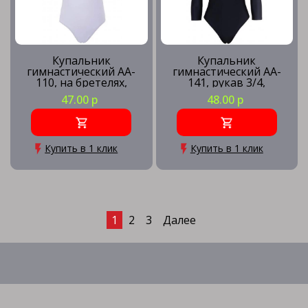
Купальник
Купальник
гимнастический AA-
гимнастический AA-
110, на бретелях,
141, рукав 3/4,
хлопок, белый (44-48)
полиамид, черный (36-
47.00 р
48.00 р
42)
Купить в 1 клик
Купить в 1 клик
1
2
3
Далее