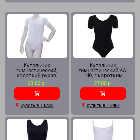
Купальник
Купальник
гимнастический,
гимнастический AA-
короткий рукав,
140, с коротким
белый, х/б, р. 38
рукавом, хлопок,
23.00 р
27.00 р
черный (28-34)
Купить в 1 клик
Купить в 1 клик