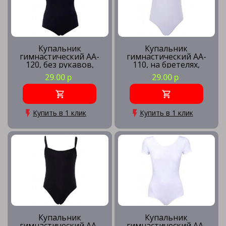
Купальник
Купальник
гимнастический AA-
гимнастический AA-
120, без рукавов,
110, на бретелях,
хлопок, черный (28-34)
хлопок, белый (30-34)
29.00 р
29.00 р
Купить в 1 клик
Купить в 1 клик
Купальник
Купальник
гимнастический AA-
гимнастический AA-