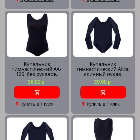
Купальник
Купальник
гимнастический AA-
гимнастический Alica,
120, без рукавов,
длинный рукав,
хлопок, черный (36-42)
хлопок, черный,
36.00 р
39.00 р
детский
Купить в 1 клик
Купить в 1 клик