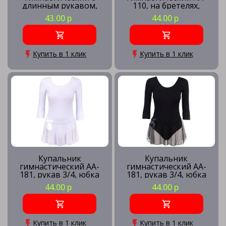
длинным рукавом,
110, на бретелях,
полиамид, белый, р.
хлопок, черный (44-48)
43.00 р
44.00 р
28-34
Купить в 1 клик
Купить в 1 клик
Купальник
Купальник
гимнастический AA-
гимнастический AA-
181, рукав 3/4, юбка
181, рукав 3/4, юбка
сетка, хлопок, белый
сетка, хлопок, черный
44.00 р
44.00 р
(36-42)
(36-42)
Купить в 1 клик
Купить в 1 клик