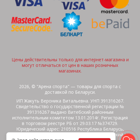
Цены действительны только для интернет-магазина и
могут отличаться от цен в наших розничных
магазинах.
2026, © "Арена спорта" — товары для спорта с
доставкой по Беларуси.
ИП Жакуть Вероника Витальевна. УНП 391316267.
Свидетельство о государственной регистрации №
391316267 выдано Витебский районным
исполнительным комитетом 13.01.2014г. Регистрация
в торговом реестре РБ от 29.03.17 №374729.
Юридический адрес: 210516 Республика Беларусь,
Витебская область, Витебский район, Бабиничский с/