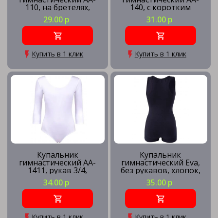
110, на бретелях,
140, с коротким
хлопок, черный (30-34)
рукавом, хлопок,
29.00 р
31.00 р
белый (36-42)
Купить в 1 клик
Купить в 1 клик
Купальник
Купальник
гимнастический AA-
гимнастический Eva,
1411, рукав 3/4,
без рукавов, хлопок,
хлопок, белый (44-48)
черный, детский
34.00 р
35.00 р
Купить в 1 клик
Купить в 1 клик