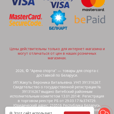
Цены действительны только для интернет-магазина и
могут отличаться от цен в наших розничных
магазинах.
2026, © "Арена спорта" — товары для спорта с
доставкой по Беларуси.
ИП Жакуть Вероника Витальевна. УНП 391316267.
Свидетельство о государственной регистрации №
391316267 выдано Витебский районным
исполнительным комитетом 13.01.2014г. Регистрация
в торговом реестре РБ от 29.03.17 №374729.
Юридический адрес: 210516 Республика Беларусь,
Витебская область, Витебский район, Бабиничский с/
🍪 Этот сайт использует