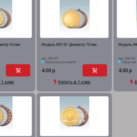
метр 50 мм
Медаль МК197 Диаметр 70 мм
Медаль М
Арт: МК197
Арт: МК218
Наличие уточняйте
Наличие 
4.00 р
4.00 р
 1 клик
Купить в 1 клик
К