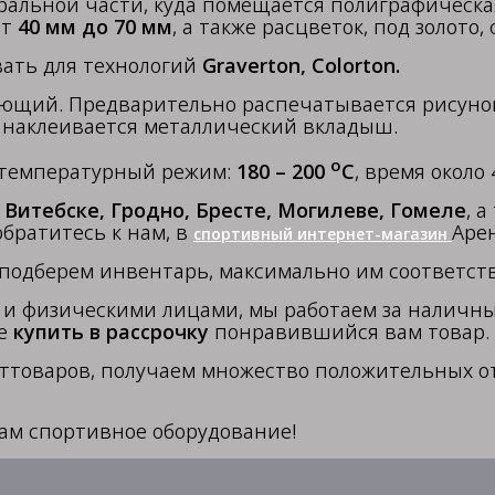
ральной части, куда помещается полиграфическа
от
40 мм до 70 мм
, а также расцветок, под золото,
ать для технологий
Graverton, Colorton.
ующий. Предварительно распечатывается рисунок
 наклеивается металлический вкладыш.
о
 температурный режим:
180 – 200
С
, время около 
Витебске, Гродно, Бресте, Могилеве, Гомеле
, 
обратитесь к нам, в
Арен
спортивный интернет-магазин
 подберем инвентарь, максимально им соответс
 физическими лицами, мы работаем за наличные
те
купить в рассрочку
понравившийся вам товар.
ттоваров, получаем множество положительных от
ам спортивное оборудование!