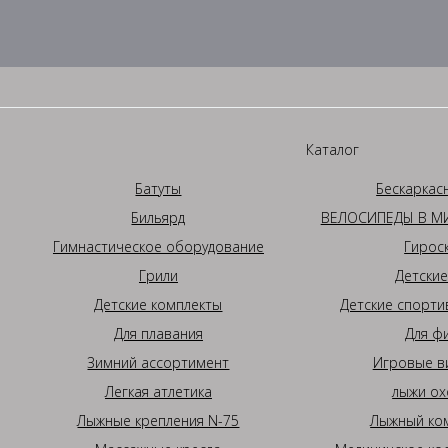
Каталог
Батуты
Бескаркас
Бильярд
ВЕЛОСИПЕДЫ В МИ
Гимнастическое оборудование
Гирос
Грили
Детские
Детские комплекты
Детские спорти
Для плавания
Для ф
Зимний ассортимент
Игровые в
Легкая атлетика
лыжи ох
Лыжные крепления N-75
Лыжный ком