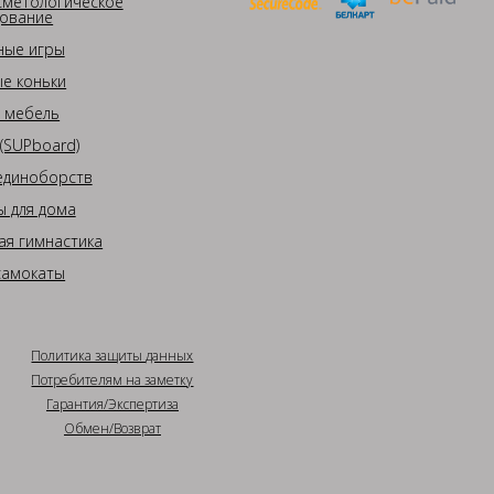
сметологическое
ование
ные игры
е коньки
 мебель
(SUPboard)
единоборств
 для дома
ая гимнастика
самокаты
Политика защиты данных
Потребителям на заметку
Гарантия/Экспертиза
Обмен/Возврат