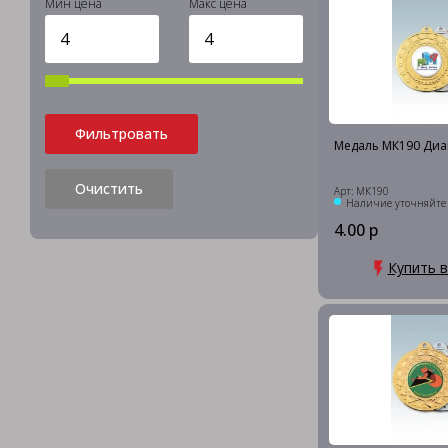
Мин цена
Макс цена
Фильтровать
Медаль МК190 Диа
Очистить
Арт: МК190
Наличие уточняйте
4.00 р
Купить в