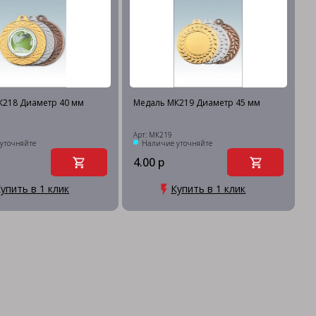
К218 Диаметр 40 мм
Медаль МК219 Диаметр 45 мм
Арт: МК219
уточняйте
Наличие уточняйте
4.00 р
упить в 1 клик
Купить в 1 клик