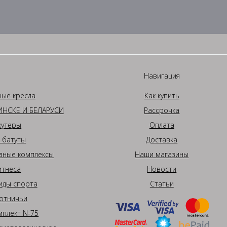
Навигация
ные кресла
Как купить
НСКЕ И БЕЛАРУСИ
Рассрочка
кутеры
Оплата
 батуты
Доставка
вные комплексы
Наши магазины
итнеса
Новости
иды спорта
Статьи
отничьи
плект N-75