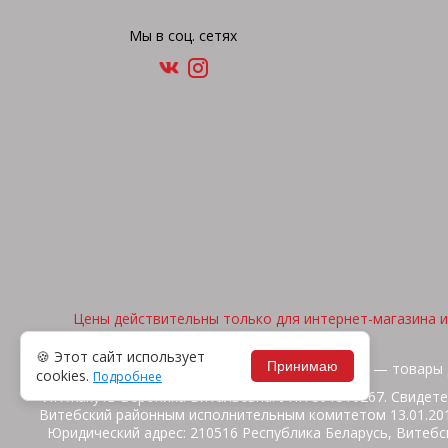
Мы в соц. сетях
Цены действительны только для интернет-магазина и 
🍪 Этот сайт использует
Принимаю
2026, © "Арена спорта" — товары 
cookies.
Подробнее
ИП Жакуть Вероника Витальевна. УНП 391316267. Свидете
Витебский районным исполнительным комитетом 13.01.2014
Юридический адрес: 210516 Республика Беларусь, Витебск