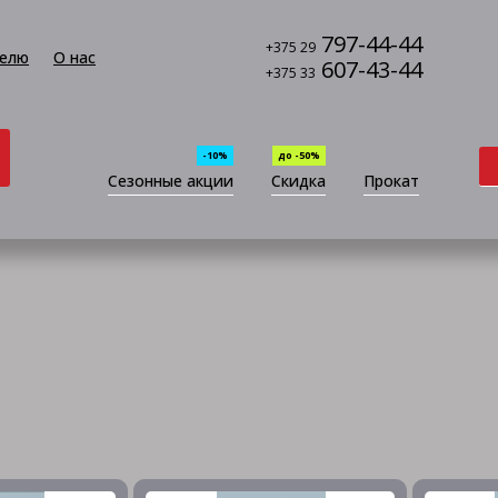
797-44-44
+375 29
елю
О нас
607-43-44
+375 33
-10%
до -50%
Сезонные акции
Скидка
Прокат