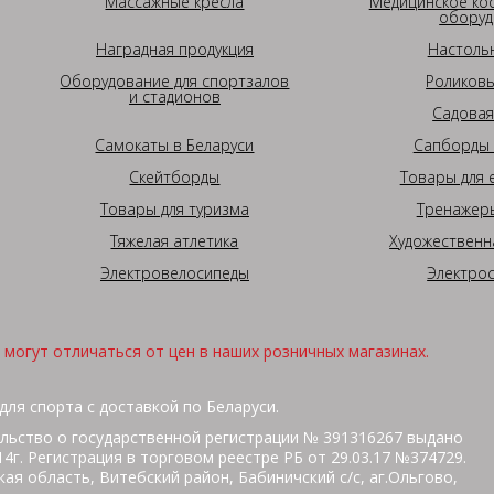
Массажные кресла
Медицинское ко
оборуд
Наградная продукция
Настоль
Оборудование для спортзалов
Роликовы
и стадионов
Садовая
Самокаты в Беларуси
Сапборды 
Скейтборды
Товары для 
Товары для туризма
Тренажеры
Тяжелая атлетика
Художественн
Электровелосипеды
Электро
могут отличаться от цен в наших розничных магазинах.
для спорта с доставкой по Беларуси.
льство о государственной регистрации № 391316267 выдано
г. Регистрация в торговом реестре РБ от 29.03.17 №374729.
ая область, Витебский район, Бабиничский с/с, аг.Ольгово,