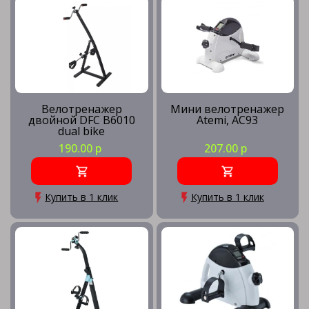
Велотренажер
Мини велотренажер
двойной DFC B6010
Atemi, AC93
dual bike
190.00 р
207.00 р
Купить в 1 клик
Купить в 1 клик