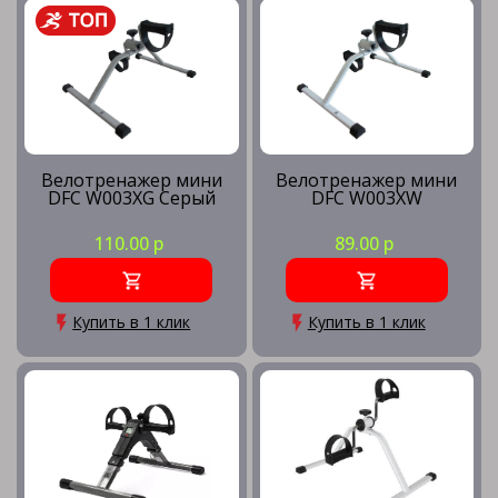
Мини велотренажеры
Напольные велотренажеры
Велотренажер мини
Велотренажер мини
DFC W003XG Серый
DFC W003XW
Складные велотренажеры
110.00 р
89.00 р
Электромагнитные велотренажеры
Купить в 1 клик
Купить в 1 клик