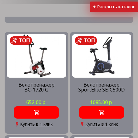
+ Раскрыть каталог
Вертикальные велотренажеры
Горизонтальные велотренажеры
Детские велотренажеры
Велотренажер
Велотренажер
ВС-1720 G
SportElite SE-C500D
Магнитные велотренажеры
652.00 р
1085.00 р
Механические велотренажеры
Купить в 1 клик
Купить в 1 клик