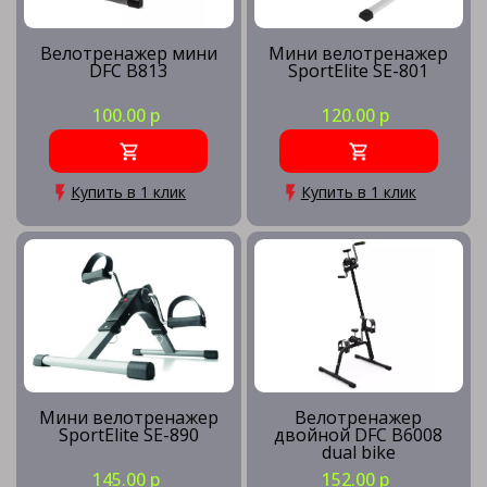
Велотренажер мини
Мини велотренажер
DFC B813
SportElite SE-801
100.00 р
120.00 р
Купить в 1 клик
Купить в 1 клик
Мини велотренажер
Велотренажер
SportElite SE-890
двойной DFC B6008
dual bike
145.00 р
152.00 р