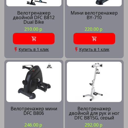
Велотренажер
Мини велотренажер
двойной DFC B812
BY-710
Dual Bike
210.00 р
220.00 р
Купить в 1 клик
Купить в 1 клик
Велотренажер мини
Велотренажер
DFC B806
двойной для рук и ног
DFC B815G, серый
246.00 р
292.00 р