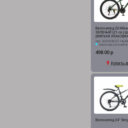
Велосипед 26 Mika
ЗЕЛЕНЫЙ (21-ск.) (
(МЯГКАЯ УПАКОВКА
Арт: 26SHD.BLITZ.14GN
Наличие уточняйте
498.00 р
Купить в
Велосипед 24″ Sti