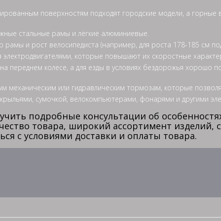
льтированным поверхностям подходят городские модели, а горны
жные стальные рамы и лёгкие алюминиевые.
рамы и рост велосипедиста (например, для роста 178-185 см под
 электродвигателями, которые повышают их скоростные характе
а переднем колесе, а для езды в условиях бездорожья хорошо по
ым механическим или гидравлическим тормозам, которые позволя
 крыльями, сумочкой, велокомпьютерами, фонарями и другими эл
получить подробные консультации об особенност
чество товара, широкий ассортимент изделий, 
ся с условиями доставки и оплаты товара.