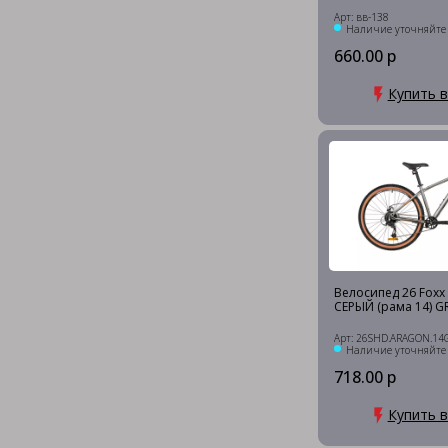
Арт: вв-138
Наличие уточняйте
660.00 р
Купить в
Велосипед 26 Foxx 
СЕРЫЙ (рама 14) G
Арт: 26SHD.ARAGON.14
Наличие уточняйте
718.00 р
Купить в