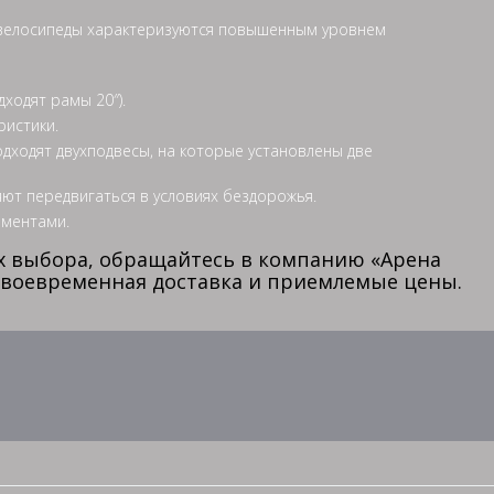
е велосипеды характеризуются повышенным уровнем
ходят рамы 20″).
ристики.
дходят двухподвесы, на которые установлены две
ют передвигаться в условиях бездорожья.
ементами.
ях выбора, обращайтесь в компанию «Арена
своевременная доставка и приемлемые цены.