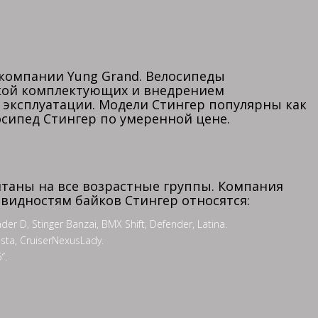
компании Yung Grand. Велосипеды
откой комплектующих и внедрением
 эксплуатации. Модели Стингер популярны как
осипед Стингер по умеренной цене.
таны на все возрастные группы. Компания
видностям байков Стингер относятся:
 Stinger Banzai, BMX Shift, Defender, Latina.
ta, CruiserNexusLady.
″.