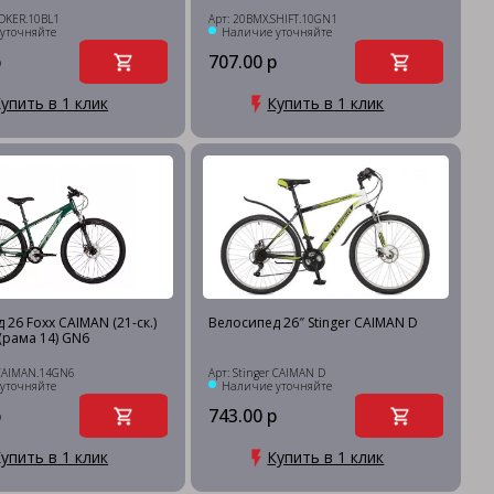
JOKER.10BL1
Арт: 20BMX.SHIFT.10GN1
уточняйте
Наличие уточняйте
р
707.00 р
упить в 1 клик
Купить в 1 клик
 26 Foxx CAIMAN (21-ск.)
Велосипед 26″ Stinger CAIMAN D
рама 14) GN6
.CAIMAN.14GN6
Арт: Stinger CAIMAN D
уточняйте
Наличие уточняйте
р
743.00 р
упить в 1 клик
Купить в 1 клик