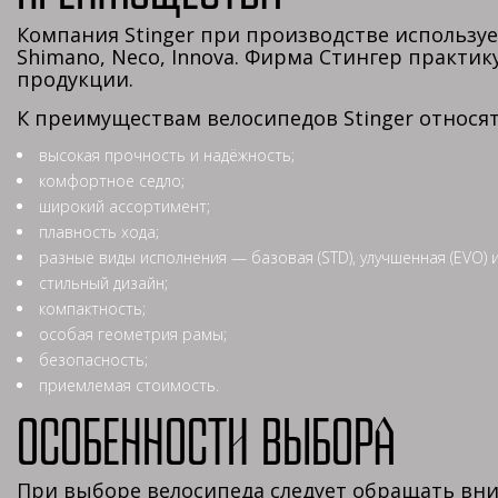
Компания Stinger при производстве использ
Shimano, Neco, Innova. Фирма Стингер практи
продукции.
К преимуществам велосипедов Stinger относят
высокая прочность и надёжность;
комфортное седло;
широкий ассортимент;
плавность хода;
разные виды исполнения — базовая (STD), улучшенная (EVO) 
стильный дизайн;
компактность;
особая геометрия рамы;
безопасность;
приемлемая стоимость.
Особенности выбора
При выборе велосипеда следует обращать вни