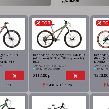
дюймов
nger GRADIENT
Велосипед 27.5 Stinger PYTHON PRO
Велосипед
ма)
(ALU рама) КОРИЧНЕВЫЙ (рама 16)
(8-ск.) (A
а SM) VT6
BN3
MD) BK5
VT6
Арт: 27AHD.PYTHPRO.16BN3
Арт: 29AHD
Наличие уточняйте
Наличие 
2112.00 р
1520.00
 1 клик
Купить в 1 клик
К