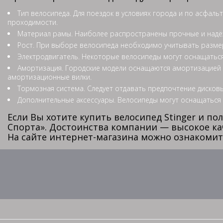
Тип велосипеда. Для поездок в условиях города и по асфа
проходимости.
Материал рамы. Наиболее распространены прочные и надё
Рост. При выборе велосипеда необходимо учитывать размер 
Электродвигатель. Некоторые велосипеды могут оснащаться
Амортизация. Городские модели оснащаются амортизацией н
амортизационные вилки.
Тормозная система. Следует отдавать предпочтение дисков
Дополнительные аксессуары. Велосипеды могут оснащаться
Если Вы хотите купить велосипед Stinger и 
Спорта». Достоинства компании — высокое ка
На сайте интернет-магазина можно ознакомить