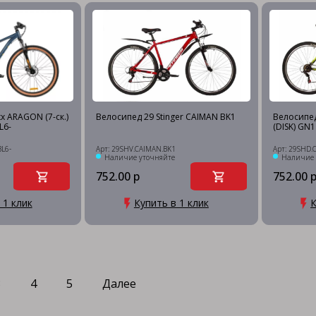
x ARAGON (7-ск.)
Велосипед 29 Stinger CAIMAN BK1
Велосипед
L6-
(DISK) GN1
L6-
Арт: 29SHV.CAIMAN.BK1
Арт: 29SHD
Наличие уточняйте
Наличие 
752.00 р
752.00 
 1 клик
Купить в 1 клик
К
3
4
5
Далее