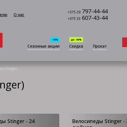
797-44-44
+375 29
елю
О нас
607-43-44
+375 33
-10%
до -50%
Сезонные акции
Скидка
Прокат
р (Stinger)
nger)
ы Stinger - 24
Велосипеды Stinger - 