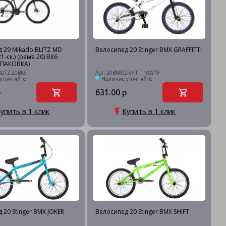
 29 Mikado BLITZ MD
Велосипед 20 Stinger BMX GRAFFITTI
-ск.) (рама 20) BK6
УПАКОВКА)
BLITZ.20BK6
Арт: 20BMX.GRAFFIT.10WT9
уточняйте
Наличие уточняйте
р
631.00 р
упить в 1 клик
Купить в 1 клик
 20 Stinger BMX JOKER
Велосипед 20 Stinger BMX SHIFT