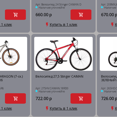
Арт: Велосипед 24 Stinger CAIMAN D
Арт: 20BMX.
Наличие уточняйте
Наличие 
660.00 р
670.00 
 1 клик
Купить в 1 клик
К
ARAGON (7-ск.)
Велосипед 27,5 Stinger CAIMAN
Велосипед
R6
ЗЕЛЕНЫЙ (
GR6
Арт: 27SHV.CAIMAN.18RD0
Арт: 26SHD
Наличие уточняйте
Наличие 
722.00 р
726.00 
 1 клик
Купить в 1 клик
К