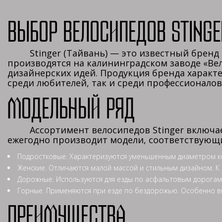
Выбор велосипедов Stinge
Stinger (Тайвань) — это известный бренд п
производятся на калининградском заводе «Ве
дизайнерских идей. Продукция бренда характ
среди любителей, так и среди профессионалов
Модельный ряд
Ассортимент велосипедов Stinger включает 
ежегодно производит модели, соответствующи
Подростковые. Характеризуются уменьшенным диаметром колёс
Женские. Отличаются малой массой и стильным дизайном. К о
Дорожные. Используются для езды по асфальтовым дорогам.
Горные. Применяются при езде по бездорожью. Особенно выд
Преимущества