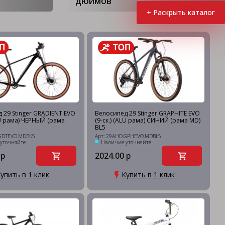
дюймов
+ Раскрыть каталог
 29 Stinger GRADIENT EVO
Велосипед 29 Stinger GRAPHITE EVO
LU рама) ЧЕРНЫЙ (рама
(9-ск.) (ALU рама) СИНИЙ (рама MD)
BL5
.GDTEVO.MDBK5
Арт: 29AHD.GPHEVO.MDBL5
уточняйте
Наличие уточняйте
 р
2024.00 р
упить в 1 клик
Купить в 1 клик