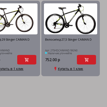
 29 Stinger CAIMAN D
Велосипед 27,5 Stinger CAIMAN D
.CAIMAND
Арт: 27SHD.CAIMAND.18GN0
уточняйте
Наличие уточняйте
р
752.00 р
упить в 1 клик
Купить в 1 клик