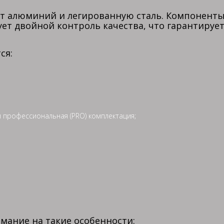
ует алюминий и легированную сталь. Компонент
кует двойной контроль качества, что гарантиру
ся:
и профессиональная (PRO) комплектация;
мание на такие особенности: