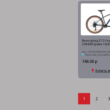
Велосипед 27.5 Fox
СИНИЙ (рама 16) B
Арт: 27SHD.ARAGON.16B
Наличие уточняйте
746.00 р
Купить в
1
2