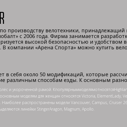
r
о производству велотехники, принадлежащий 
лобалт» с 2006 года. Фирма занимается разраб
еризуется высокой безопасностью и удобством в
. В компании «Арена Спорта» можно купить вел
в себя около 50 модификаций, которые рассчи
е различным способам езды. К основным разно
 и укороченной рамой. КпопулярныммоделямотносятсяHighlander D,
сновным моделям для женщин относятся Victoria, ElementLady, Ves
 Наиболее распространены модели Vancouver, Campus, Cruiser 26
еляются линейки StingerAragon, Magnum, Apollo.