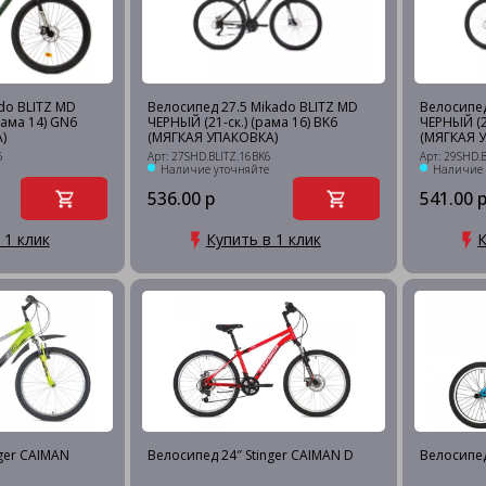
do BLITZ MD
Велосипед 27.5 Mikado BLITZ MD
Велосипед
рама 14) GN6
ЧЕРНЫЙ (21-ск.) (рама 16) BK6
ЧЕРНЫЙ (21
)
(МЯГКАЯ УПАКОВКА)
(МЯГКАЯ 
6
Арт: 27SHD.BLITZ.16BK6
Арт: 29SHD.
Наличие уточняйте
Наличие 
536.00 р
541.00 
 1 клик
Купить в 1 клик
К
nger CAIMAN
Велосипед 24″ Stinger CAIMAN D
Велосипед