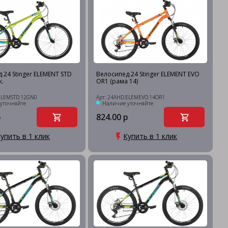
 24 Stinger ELEMENT STD
Велосипед 24 Stinger ELEMENT EVO
к.
OR1 (рама 14)
ELEMSTD.12GN0
Арт: 24AHD.ELEMEVO.14OR1
уточняйте
Наличие уточняйте
р
824.00 р
упить в 1 клик
Купить в 1 клик