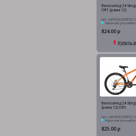
Велосипед 24 Stin
OR1 (рама 12)
Арт: 24AHD.ELEMEVO.1
Наличие уточняйте
824.00 р
Купить в
Велосипед 24 Stin
(рама 12) OR1
Арт: 24AHD.ELEMEVO.1
Наличие уточняйте
825.00 р