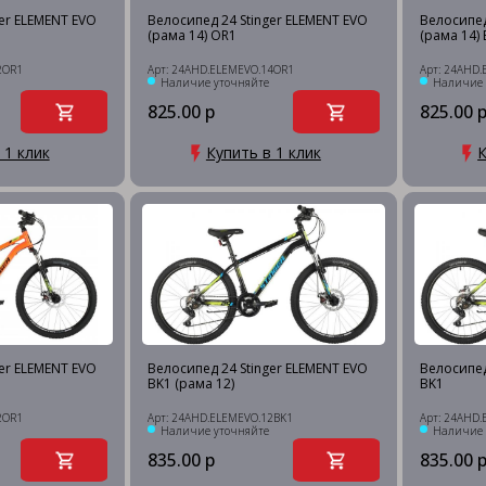
ger ELEMENT EVO
Велосипед 24 Stinger ELEMENT EVO
Велосипед
(рама 14) OR1
(рама 14)
2OR1
Арт: 24AHD.ELEMEVO.14OR1
Арт: 24AHD.
Наличие уточняйте
Наличие 
825.00 р
825.00 
 1 клик
Купить в 1 клик
К
ger ELEMENT EVO
Велосипед 24 Stinger ELEMENT EVO
Велосипед
BK1 (рама 12)
BK1
2OR1
Арт: 24AHD.ELEMEVO.12BK1
Арт: 24AHD.
Наличие уточняйте
Наличие 
835.00 р
835.00 