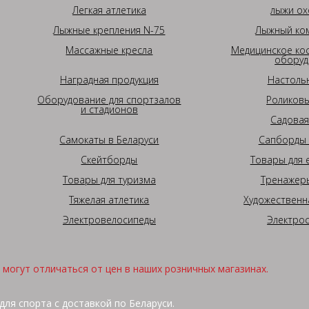
Легкая атлетика
лыжи ох
Лыжные крепления N-75
Лыжный ком
Массажные кресла
Медицинское ко
оборуд
Наградная продукция
Настоль
Оборудование для спортзалов
Роликовы
и стадионов
Садовая
Самокаты в Беларуси
Сапборды 
Скейтборды
Товары для 
Товары для туризма
Тренажеры
Тяжелая атлетика
Художественн
Электровелосипеды
Электро
могут отличаться от цен в наших розничных магазинах.
для спорта с доставкой по Беларуси.