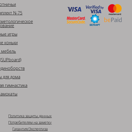
отничьи
плект N-75
сметологическое
ование
ные игры
е коньки
 мебель
(SUPboard)
единоборств
 для дома
ая гимнастика
самокаты
Политика защиты данных
Потребителям на заметку
Гарантия/Экспертиза