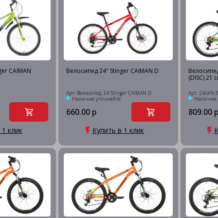
nger CAIMAN
Велосипед 24″ Stinger CAIMAN D
Велосипед
(DISC) 21 с
Арт: Велосипед 24 Stinger CAIMAN D
Арт: 24AHV.
Наличие уточняйте
Наличие 
660.00 р
809.00 
 1 клик
Купить в 1 клик
К