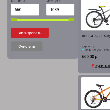
Мин цена
Макс цена
Фильтровать
Велосипед 24″ Sti
Очистить
Арт: вв-138
Наличие уточняйте
660.00 р
Купить в