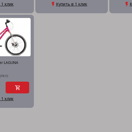
 1 клик
Купить в 1 клик
К
ger LAGUNA
2PK10
 1 клик