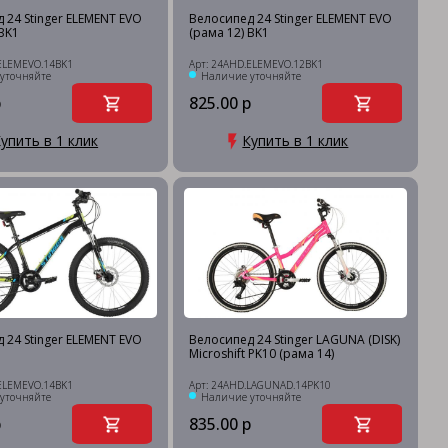
 24 Stinger ELEMENT EVO
Велосипед 24 Stinger ELEMENT EVO
 BK1
(рама 12) BK1
ELEMEVO.14BK1
Арт: 24AHD.ELEMEVO.12BK1
уточняйте
Наличие уточняйте
р
825.00 р
упить в 1 клик
Купить в 1 клик
 24 Stinger ELEMENT EVO
Велосипед 24 Stinger LAGUNA (DISK)
Microshift PK10 (рама 14)
ELEMEVO.14BK1
Арт: 24AHD.LAGUNAD.14PK10
уточняйте
Наличие уточняйте
р
835.00 р