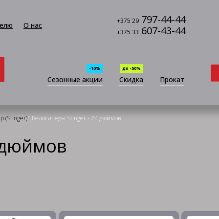
797-44-44
+375 29
елю
О нас
607-43-44
+375 33
-10%
до -50%
Сезонные акции
Скидка
Прокат
/
 (Stinger)
Велосипеды Stinger - 24 дюймов
4 дюймов