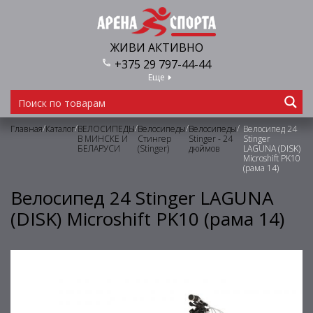
ЖИВИ АКТИВНО
+375 29 797-44-44
Еще
/
/
/
/
/
Главная
Каталог
ВЕЛОСИПЕДЫ
Велосипеды
Велосипеды
Велосипед 24
В МИНСКЕ И
Стингер
Stinger - 24
Stinger
БЕЛАРУСИ
(Stinger)
дюймов
LAGUNA (DISK)
Microshift PK10
(рама 14)
Велосипед 24 Stinger LAGUNA
(DISK) Microshift PK10 (рама 14)