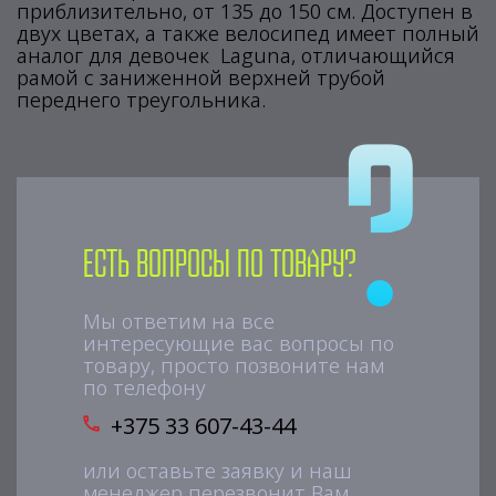
приблизительно, от 135 до 150 см. Доступен в
двух цветах, а также велосипед имеет полный
аналог для девочек Laguna, отличающийся
рамой с заниженной верхней трубой
переднего треугольника.
Есть вопросы по товару?
Мы ответим на все
интересующие вас вопросы по
товару, просто позвоните нам
по телефону
+375 33 607-43-44
или оставьте заявку и наш
менеджер перезвонит Вам