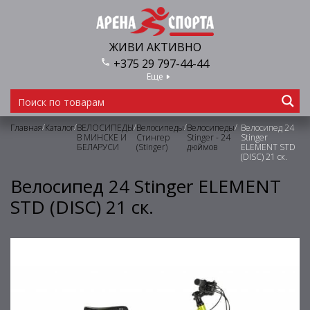
ЖИВИ АКТИВНО
+375 29 797-44-44
Еще
/
/
/
/
/
Главная
Каталог
ВЕЛОСИПЕДЫ
Велосипеды
Велосипеды
Велосипед 24
В МИНСКЕ И
Стингер
Stinger - 24
Stinger
БЕЛАРУСИ
(Stinger)
дюймов
ELEMENT STD
(DISC) 21 ск.
Велосипед 24 Stinger ELEMENT
STD (DISC) 21 ск.