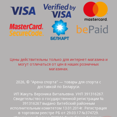
Цены действительны только для интернет-магазина и
могут отличаться от цен в наших розничных
магазинах.
2026, © "Арена спорта" — товары для спорта с
доставкой по Беларуси.
ИП Жакуть Вероника Витальевна. УНП 391316267.
Свидетельство о государственной регистрации №
391316267 выдано Витебский районным
исполнительным комитетом 13.01.2014г. Регистрация
в торговом реестре РБ от 29.03.17 №374729.