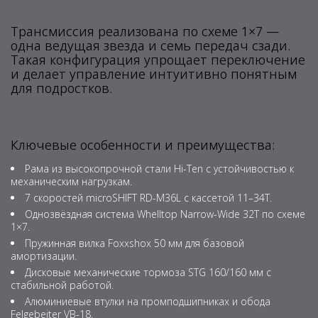
Трансмиссия реализована по схеме 1×7 —
одна ведущая звезда и семь передач сзади.
Такая конфигурация упрощает переключение
и делает управление интуитивно понятным
для подростков.
Ключевые особенности и преимущества:
Рама из высокопрочной стали Hi-Ten с устойчивостью к
механическим нагрузкам.
7 скоростей microSHIFT RD-M36L с кассетой 11–34T.
Однозвёздная система Whelltop Narrow-Wide 32T по схеме
1×7.
Пружинная вилка Foxxshox 50 мм для базовой
амортизации.
Дисковые механические тормоза STG 160/160 мм с
стабильной работой.
Алюминиевые втулки на промподшипниках и обода
Felgebeiter VB-18.