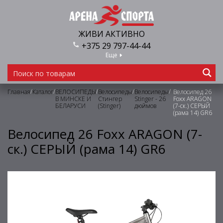
ЖИВИ АКТИВНО
+375 29 797-44-44
Еще
/
/
/
/
/
Главная
Каталог
ВЕЛОСИПЕДЫ
Велосипеды
Велосипеды
Велосипед 26
В МИНСКЕ И
Стингер
Stinger - 26
Foxx ARAGON
БЕЛАРУСИ
(Stinger)
дюймов
(7-ск.) СЕРЫЙ
(рама 14) GR6
Велосипед 26 Foxx ARAGON (7-
ск.) СЕРЫЙ (рама 14) GR6