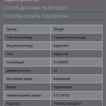
Способ доставки по Беларуси
Способы оплаты и рассрочка
Бренд
Stinger
Тип велосипеда
Горные велосипеды
Вид велосипеда
Хардтейл
Пол
Мужской
Коллекция
ELEMENT
Диаметр колес
26
Материал рамы
Алюминий
Вилка
Пружинная
Наименование вилки
STG SPICE
Каретка
FEIMIN; КВАДРАТ