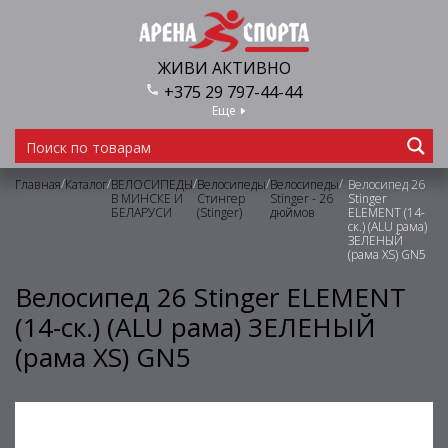
ЖИВИ АКТИВНО
+375 29 797-44-44
Еще
/
/
/
/
/
Главная
Каталог
ВЕЛОСИПЕДЫ
Велосипеды
Велосипеды
Велосипед 26
В МИНСКЕ И
Стингер
Stinger - 26
Stinger
БЕЛАРУСИ
(Stinger)
дюймов
ELEMENT (14-
ск.) (ALU рама)
ЗЕЛЕНЫЙ
(рама XS) GN5
Велосипед 26 Stinger ELEMENT
(14-ск.) (ALU рама) ЗЕЛЕНЫЙ
(рама XS) GN5