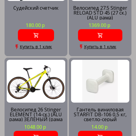
Судейский счетчик
Велосипед 27.5 Stinger
RELOAD STD 45 (27 ск.)
(ALU рама)
СЕРЕБРИСТЫЙ (рама
180.00 р
1369.00 р
18) SL45
Купить в 1 клик
Купить в 1 клик
Велосипед 26 Stinger
Гантель виниловая
ELEMENT (14-ск.) (ALU
STARFIT DB-106 0,5 кг,
рама) ЗЕЛЕНЫЙ (рама
светло-серый
XS) GN5
1048.00 р
14.00 р