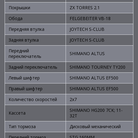
Покрышки
ZX TORRES 2.1
Обода
FELGEBEITER VB-18
Передняя втулка
JOYTECH S-CLUB
Задняя втулка
JOYTECH S-CLUB
Передний
SHIMANO ALTUS
переключатель
Задний переключатель
SHIMANO TOURNEY TY200
Левый шифтер
SHIMANO ALTUS EF500
Правый шифтер
SHIMANO ALTUS EF500
Количество скоростей
2x7
SHIMANO HG200 7СК; 11-
Кассета
32T
Тип тормоза
Дисковый механический
Передний тормоз
STG 160ММ