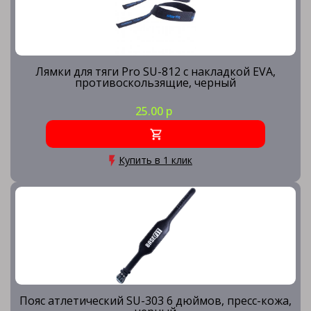
Лямки для тяги Pro SU-812 с накладкой EVA,
противоскользящие, черный
25.00 р
Купить в 1 клик
Пояс атлетический SU-303 6 дюймов, пресс-кожа,