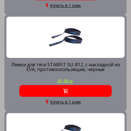
Купить в 1 клик
Лямки для тяги STARFIT SU-812, с накладкой из
EVA, противоскользящие, черные
25.00 р
Купить в 1 клик