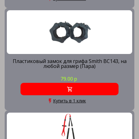
Пластиковый замок для грифа Smith BC143, на
любой размер (Пара)
79.00 р
Купить в 1 клик