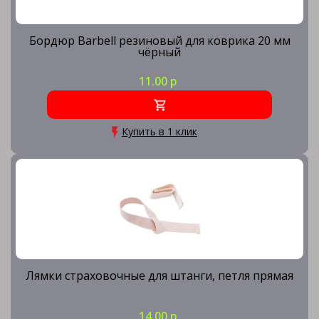
Бордюр Barbell резиновый для коврика 20 мм
чёрный
11.00 р
Купить в 1 клик
Лямки страховочные для штанги, петля прямая
14.00 р