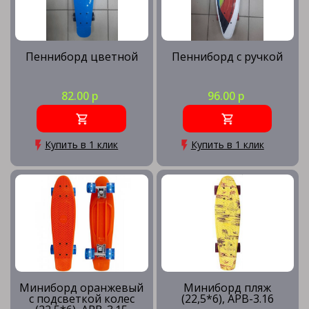
Пенниборд цветной
Пенниборд с ручкой
82.00 р
96.00 р
Купить в 1 клик
Купить в 1 клик
Миниборд оранжевый
Миниборд пляж
с подсветкой колес
(22,5*6), APB-3.16