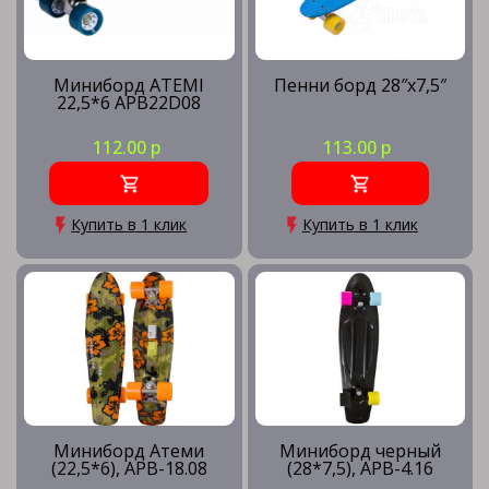
Миниборд ATEMI
Пенни борд 28″x7,5″
22,5*6 APB22D08
112.00 р
113.00 р
Купить в 1 клик
Купить в 1 клик
Миниборд Атеми
Миниборд черный
(22,5*6), APB-18.08
(28*7,5), APB-4.16