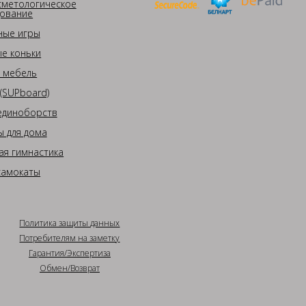
сметологическое
ование
ные игры
е коньки
 мебель
(SUPboard)
единоборств
 для дома
ая гимнастика
самокаты
Политика защиты данных
Потребителям на заметку
Гарантия/Экспертиза
Обмен/Возврат