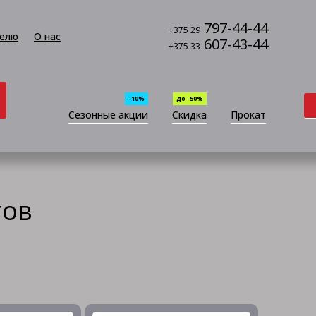
797-44-44
+375 29
елю
О нас
607-43-44
+375 33
-10%
до -50%
Сезонные акции
Скидка
Прокат
тов