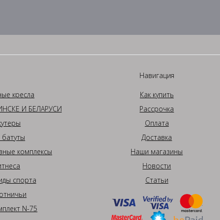
Навигация
ные кресла
Как купить
НСКЕ И БЕЛАРУСИ
Рассрочка
кутеры
Оплата
 батуты
Доставка
вные комплексы
Наши магазины
итнеса
Новости
иды спорта
Статьи
отничьи
плект N-75