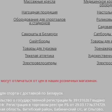
Массажные кресла
Медицинское ко
оборуд
Наградная продукция
Настоль
Оборудование для спортзалов
Роликовы
и стадионов
Садовая
Самокаты в Беларуси
Сапборды 
Скейтборды
Товары для 
Товары для туризма
Тренажеры
Тяжелая атлетика
Художественн
Электровелосипеды
Электро
могут отличаться от цен в наших розничных магазинах.
для спорта с доставкой по Беларуси.
льство о государственной регистрации № 391316267 выдано
г. Регистрация в торговом реестре РБ от 29.03.17 №374729.
ая область, Витебский район, Бабиничский с/с, аг.Ольгово,