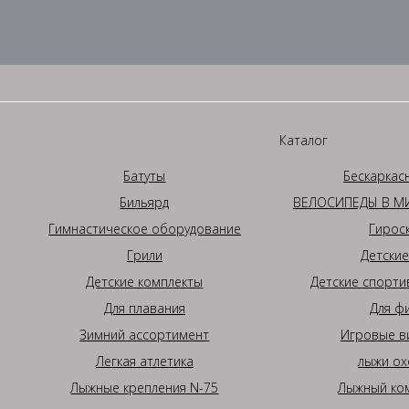
Каталог
Батуты
Бескаркас
Бильярд
ВЕЛОСИПЕДЫ В МИ
Гимнастическое оборудование
Гирос
Грили
Детские
Детские комплекты
Детские спорти
Для плавания
Для ф
Зимний ассортимент
Игровые в
Легкая атлетика
лыжи ох
Лыжные крепления N-75
Лыжный ком