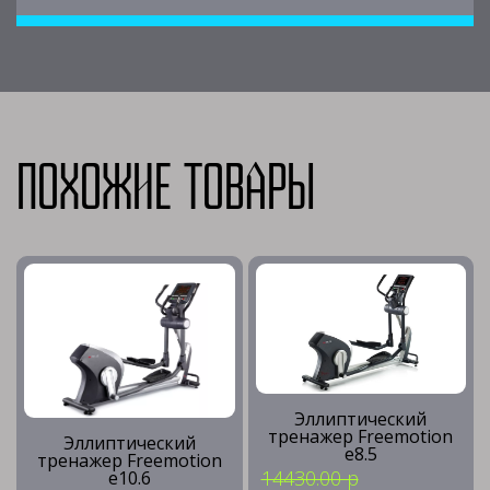
Похожие товары
Эллиптический
тренажер Freemotion
Эллиптический
e8.5
тренажер Freemotion
14430.00 р
e10.6