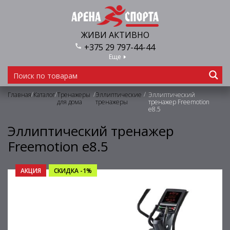
ЖИВИ АКТИВНО
+375 29 797-44-44
Еще
/
/
/
/
Главная
Каталог
Тренажеры
Эллиптические
Эллиптический
для дома
тренажеры
тренажер Freemotion
e8.5
Эллиптический тренажер
Freemotion e8.5
АКЦИЯ
СКИДКА -1%