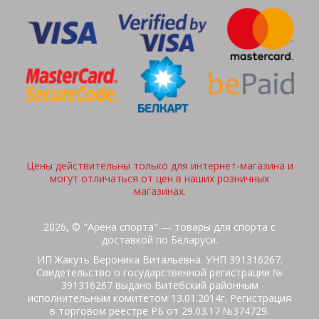
Цены действительны только для интернет-магазина и
могут отличаться от цен в наших розничных
магазинах.
2026, © "Арена спорта" — товары для спорта с
доставкой по Беларуси.
ИП Жакуть Вероника Витальевна. УНП 391316267.
Свидетельство о государственной регистрации №
391316267 выдано Витебский районным
исполнительным комитетом 13.01.2014г. Регистрация
в торговом реестре РБ от 29.03.17 №374729.