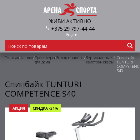
ЖИВИ АКТИВНО
+375 29 797-44-44
Еще
/
/
/
/
/
Главная
Каталог
Тренажеры
Велотренажеры
Вертикальные
Спинбайк
для дома
велотренажеры
TUNTURI
COMPETENC
S40
Спинбайк TUNTURI
COMPETENCE S40
АКЦИЯ
СКИДКА -31%