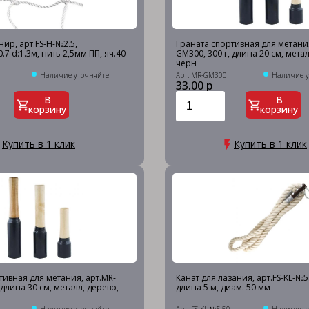
нир, арт.FS-H-№2.5,
Граната спортивная для метания
0.7 d:1.3м, нить 2,5мм ПП, яч.40
GM300, 300 г, длина 20 см, метал
черн
Наличие уточняйте
Арт: MR-GM300
Наличие у
33.00 р
В
В
корзину
корзину
Купить в 1 клик
Купить в 1 клик
тивная для метания, арт.MR-
Канат для лазания, арт.FS-KL-№5.
 длина 30 см, металл, дерево,
длина 5 м, диам. 50 мм