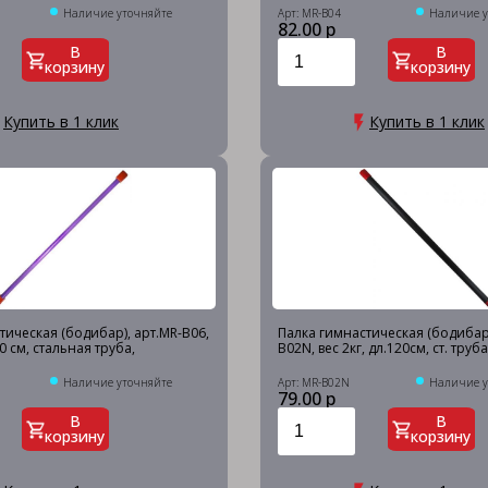
Наличие уточняйте
Арт: MR-B04
Наличие у
82.00 р
В
В
корзину
корзину
Купить в 1 клик
Купить в 1 клик
тическая (бодибар), арт.MR-B06,
Палка гимнастическая (бодибар)
20 см, стальная труба,
B02N, вес 2кг, дл.120см, ст. труб
Наличие уточняйте
Арт: MR-B02N
Наличие у
79.00 р
В
В
корзину
корзину