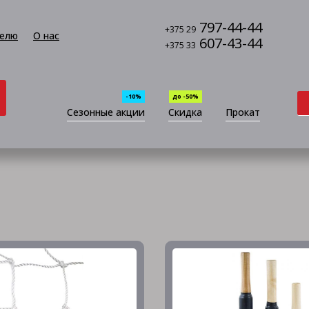
797-44-44
+375 29
елю
О нас
607-43-44
+375 33
-10%
до -50%
Сезонные акции
Скидка
Прокат