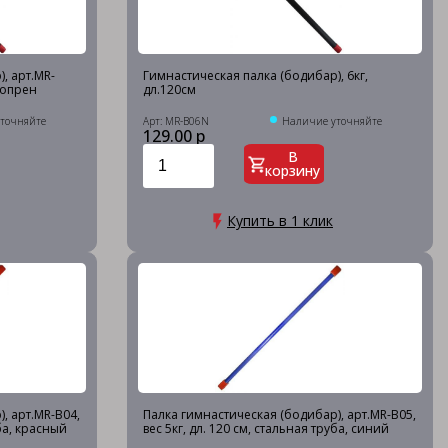
, арт.MR-
Гимнастическая палка (бодибар), 6кг,
неопрен
дл.120см
точняйте
Арт: MR-B06N
Наличие уточняйте
129.00 р
В
корзину
Купить в 1 клик
, арт.MR-B04,
Палка гимнастическая (бодибар), арт.MR-B05,
уба, красный
вес 5кг, дл. 120 см, стальная труба, синий