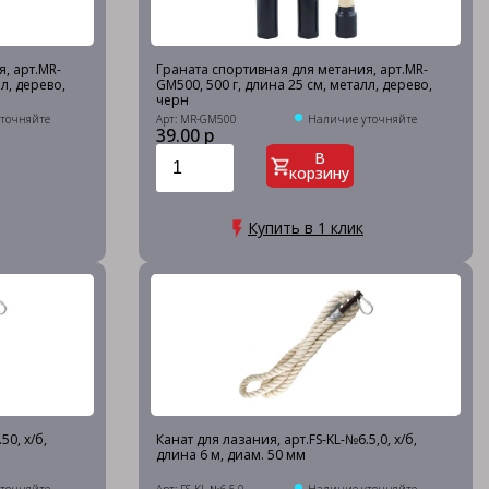
, арт.MR-
Граната спортивная для метания, арт.MR-
л, дерево,
GM500, 500 г, длина 25 см, металл, дерево,
черн
точняйте
Арт: MR-GM500
Наличие уточняйте
39.00 р
В
корзину
Купить в 1 клик
50, х/б,
Канат для лазания, арт.FS-KL-№6.5,0, х/б,
длина 6 м, диам. 50 мм