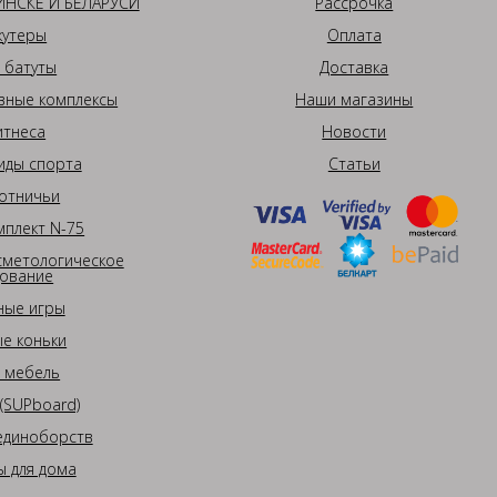
НСКЕ И БЕЛАРУСИ
Рассрочка
кутеры
Оплата
 батуты
Доставка
вные комплексы
Наши магазины
итнеса
Новости
иды спорта
Статьи
отничьи
плект N-75
сметологическое
ование
ные игры
е коньки
 мебель
(SUPboard)
единоборств
 для дома