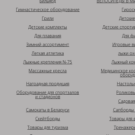
Бильярд
ВЕЛОСИПЕДЫ В МИ
Гимнастическое оборудование
Гирос
Грили
Детские
Детские комплекты
Детские спорти
Для плавания
Для ф
Зимний ассортимент
Игровые в
Легкая атлетика
лыжи ох
Лыжные крепления N-75
Лыжный ком
Массажные кресла
Медицинское ко
оборуд
Наградная продукция
Настоль
Оборудование для спортзалов
Роликовы
и стадионов
Садовая
Самокаты в Беларуси
Сапборды 
Скейтборды
Товары для 
Товары для туризма
Тренажеры