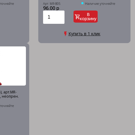
точняйте
Арт: MR-B05
Наличие уточняйте
96.00 р
В
корзину
Купить в 1 клик
, арт.MR-
а, неопрен.
точняйте