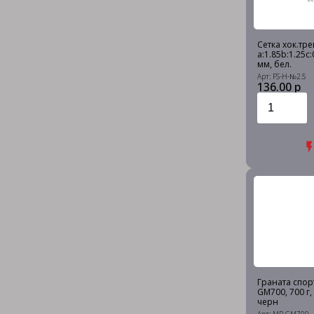
Сетка хок.тре
a:1.85b:1.25c:
мм, бел.
Арт: FS-H-№2.5
136.00 р
Граната спор
GM700, 700 г,
черн