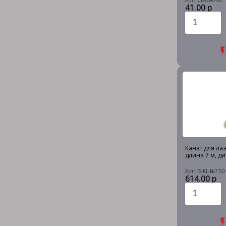
Арт: MR-GM700
41.00 р
Канат для лаз
длина 7 м, ди
Арт: FS-KL-№7.50
614.00 р