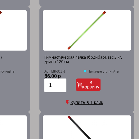
)
Гимнастическая палка (бодибар), вес 3 кг,
длина 120 см
точняйте
Арт: MR-B03N
Наличие уточняйте
86.00 р
В
корзину
Купить в 1 клик