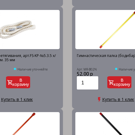
етягивания, арт.FS-KP-№5.3.5 х/
Гимнастическая палка (бодибар
ам. 35 мм
5
Наличие уточняйте
Арт: MR-B02N
Наличие у
52.00 р
В
В
корзину
корзину
Купить в 1 клик
Купить в 1 клик