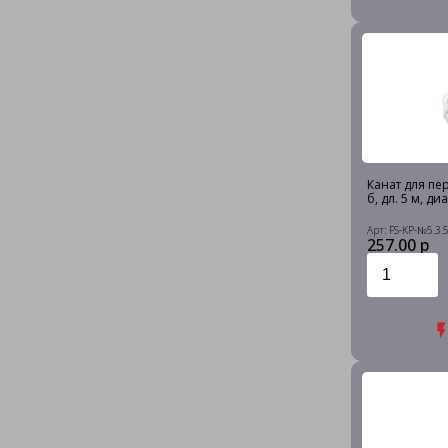
Канат для пер
б, дл. 5 м, ди
Арт: FS-KP-№5.3.
257.00 р