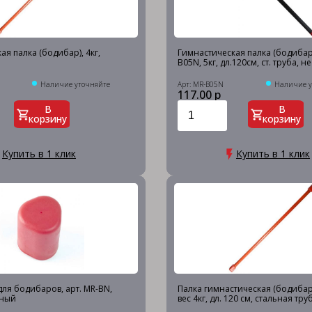
ая палка (бодибар), 4кг,
Гимнастическая палка (бодибар)
B05N, 5кг, дл.120см, ст. труба, 
Наличие уточняйте
Арт: MR-B05N
Наличие у
117.00 р
В
В
корзину
корзину
Купить в 1 клик
Купить в 1 клик
ля бодибаров, арт. MR-BN,
Палка гимнастическая (бодибар)
сный
вес 4кг, дл. 120 см, стальная тр