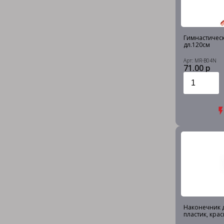
Гимнастическ
дл.120см
Арт: MR-B04N
71.00 р
Наконечник д
пластик, кра