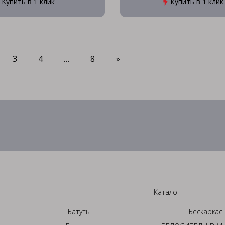
Купить в 1 клик
Купить в 1 клик
3
4
…
8
»
Каталог
Батуты
Бескаркас