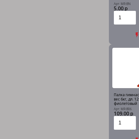
Арт: MR-BN
5.00 р
Палка гимнас
вес 6кг, дл. 1
фиолетовый
Арт: MR-B06
109.00 р