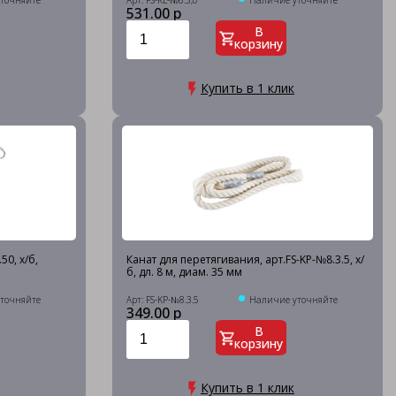
точняйте
Арт: FS-KL-№6.5,0
Наличие уточняйте
531.00 р
В
корзину
Купить в 1 клик
50, х/б,
Канат для перетягивания, арт.FS-KP-№8.3.5, х/
б, дл. 8 м, диам. 35 мм
точняйте
Арт: FS-KP-№8.3.5
Наличие уточняйте
349.00 р
В
корзину
Купить в 1 клик