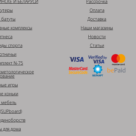
НСКЕ И БЕЛАРУСИ
Рассрочка
кутеры
Оплата
 батуты
Доставка
вные комплексы
Наши магазины
итнеса
Новости
иды спорта
Статьи
отничьи
плект N-75
сметологическое
ование
ные игры
е коньки
 мебель
(SUPboard)
единоборств
 для дома