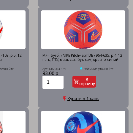
-103, р.5, 12
Мяч футб. «NIKE Pitch» арт.DB7964-635, р.4, 12
з
пан., ТПУ, маш. сш., бут. кам, красно-синий
точняйте
Арт: DB7964-635
Наличие уточняйте
93.00 р
В
корзину
Купить в 1 клик