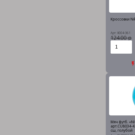
Кроссовки Nik
Арт: X004-361
124.00 р
Мяч футб. «NIK
арт.CU8034-43
сш, голубой