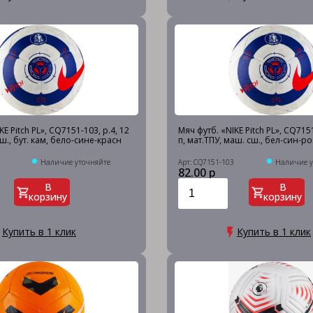
E Pitch PL», CQ7151-103, р.4, 12
Мяч футб. «NIKE Pitch PL», CQ7151
сш., бут. кам, бело-сине-красн
п, мат.ТПУ, маш. сш., бел-син-ро
Наличие уточняйте
Арт: CQ7151-103
Наличие у
82.00 р
В
В
корзину
корзину
Купить в 1 клик
Купить в 1 клик