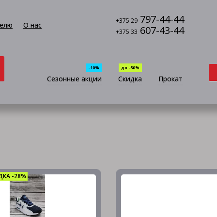
797-44-44
+375 29
елю
О нас
607-43-44
+375 33
-10%
до -50%
Сезонные акции
Скидка
Прокат
ДКА -28%