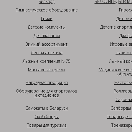
Бильярд
ВЕЛОСИПЕДЫ В МИ
Гимнастическое оборудование
Гирос
Грили
Детские
Детские комплекты
Детские спорти
Для плавания
Для ф
Зимний ассортимент
Игровые в
Легкая атлетика
лыжи ох
Лыжные крепления N-75
Лыжный ком
Массажные кресла
Медицинское ко
оборуд
Наградная продукция
Настоль
Оборудование для спортзалов
Роликовы
и стадионов
Садовая
Самокаты в Беларуси
Сапборды 
Скейтборды
Товары для 
Товары для туризма
Тренажеры