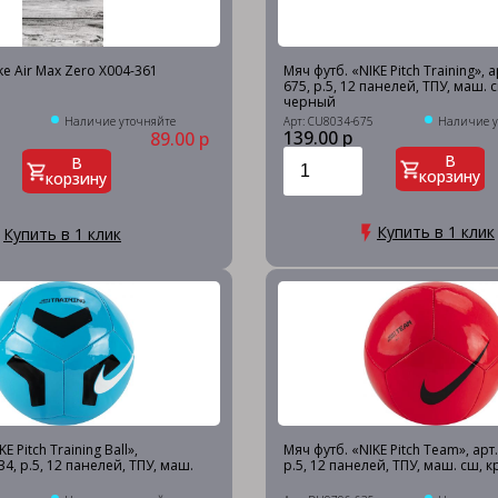
e Air Max Zero X004-361
Мяч футб. «NIKE Pitch Training», 
675, р.5, 12 панелей, ТПУ, маш. 
черный
Наличие уточняйте
Арт: CU8034-675
Наличие у
139.00 р
89.00 р
В
В
корзину
корзину
Купить в 1 клик
Купить в 1 клик
E Pitch Training Ball»,
Мяч футб. «NIKE Pitch Team», ар
4, р.5, 12 панелей, ТПУ, маш.
р.5, 12 панелей, ТПУ, маш. сш, 