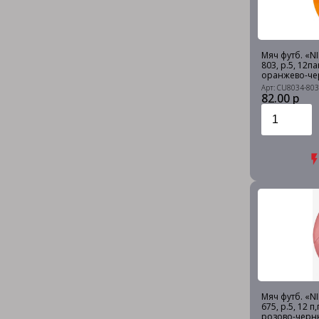
Мяч футб. «NI
803, р.5, 12па
оранжево-ч
Арт: CU8034-803
82.00 р
Мяч футб. «NI
675, р.5, 12 п
розово-черн