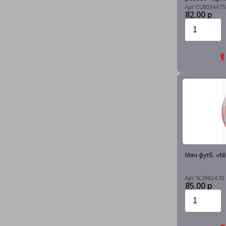
Арт: CU8034-675
82.00 р
Мяч футб. «NI
Арт: SC3992-610
85.00 р