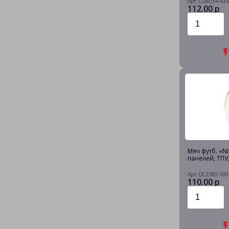
Арт: CU8034-434
112.00 р
Мяч футб. «NI
панелей, ТПУ
Арт: DC2380-100
110.00 р