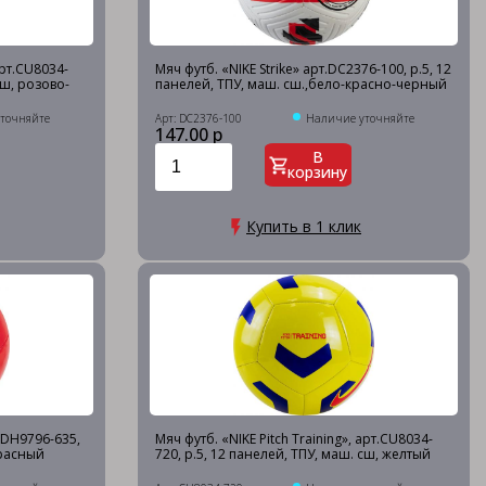
арт.CU8034-
Мяч футб. «NIKE Strike» арт.DC2376-100, р.5, 12
сш, розово-
панелей, ТПУ, маш. сш.,бело-красно-черный
точняйте
Арт: DC2376-100
Наличие уточняйте
147.00 р
В
корзину
Купить в 1 клик
т.DH9796-635,
Мяч футб. «NIKE Pitch Training», арт.CU8034-
красный
720, р.5, 12 панелей, ТПУ, маш. сш, желтый