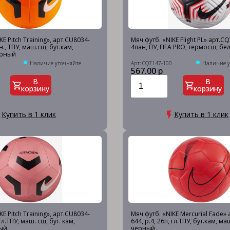
KE Pitch Training», арт.CU8034-
Мяч футб. «NIKE Flight PL» арт.CQ
н., ТПУ, маш.сш, бут.кам,
4пан, ПУ, FIFA PRO, термосш, бе
ерный
Наличие уточняйте
Арт: CQ7147-100
Наличие у
567.00 р
В
В
корзину
корзину
Купить в 1 клик
Купить в 1 клик
KE Pitch Training», арт.CU8034-
Мяч футб. «NIKE Mercurial Fade» 
,гл.ТПУ, маш. сш, бут. кам,
644, р.4, 26п, гл.ТПУ, бут.кам, м
ый
черный