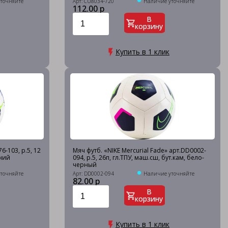
точняйте
Арт: CU8034-720
Наличие уточняйте
112.00 р
В
корзину
Купить в 1 клик
6-103, р.5, 12
Мяч футб. «NIKE Mercurial Fade» арт.DD0002-
иний
094, р.5, 26п, гл.ТПУ, маш.сш, бут.кам, бело-
черный
точняйте
Арт: DD0002-094
Наличие уточняйте
82.00 р
В
корзину
Купить в 1 клик