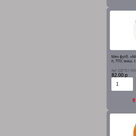
Мяч футб. «NIK
п, ТПУ, маш. 
Арт: CQ7151-103
82.00 р