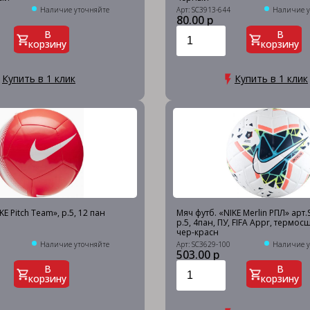
Наличие уточняйте
Арт: SC3913-644
Наличие у
80.00 р
В
В
корзину
корзину
Купить в 1 клик
Купить в 1 клик
KE Pitch Team», р.5, 12 пан
Мяч футб. «NIKE Merlin РПЛ» арт.
р.5, 4пан, ПУ, FIFA Appr, термос
чер-красн
Наличие уточняйте
Арт: SC3629-100
Наличие у
503.00 р
В
В
корзину
корзину