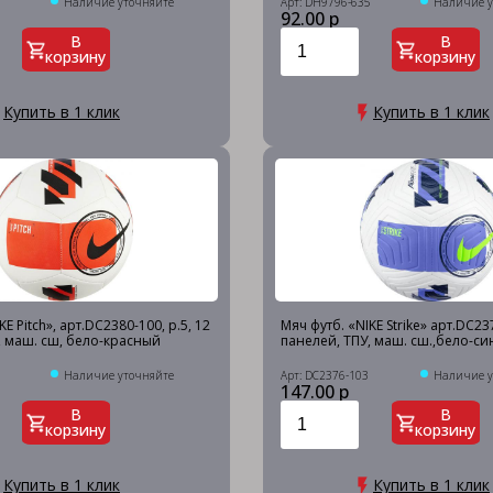
Наличие уточняйте
Арт: DH9796-635
Наличие у
92.00 р
В
В
корзину
корзину
Купить в 1 клик
Купить в 1 клик
KE Pitch», арт.DC2380-100, р.5, 12
Мяч футб. «NIKE Strike» арт.DC237
, маш. сш, бело-красный
панелей, ТПУ, маш. сш.,бело-с
Наличие уточняйте
Арт: DC2376-103
Наличие у
147.00 р
В
В
корзину
корзину
Купить в 1 клик
Купить в 1 клик