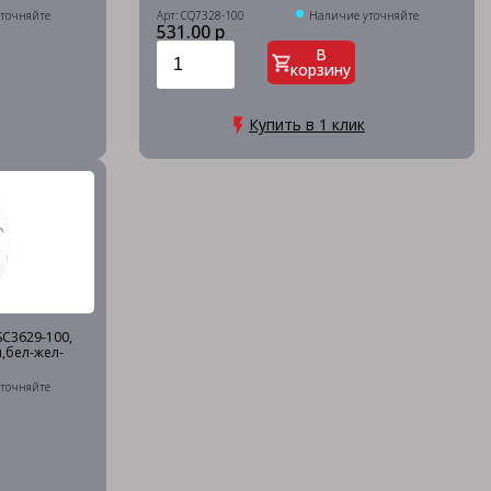
точняйте
Арт: CQ7328-100
Наличие уточняйте
531.00 р
В
корзину
Купить в 1 клик
SC3629-100,
ш,бел-жел-
точняйте