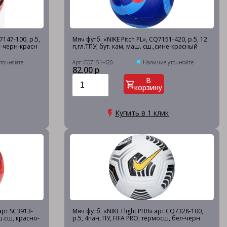
7147-100, р.5,
Мяч футб. «NIKE Pitch PL», CQ7151-420, р.5, 12
л-черн-красн
п,гл.ТПУ, бут. кам, маш. сш.,сине-красный
точняйте
Арт: CQ7151-420
Наличие уточняйте
82.00 р
В
корзину
Купить в 1 клик
арт.SC3913-
Мяч футб. «NIKE Flight РПЛ» арт.CQ7328-100,
аш.сш, красно-
р.5, 4пан, ПУ, FIFA PRO, термосш, бел-черн