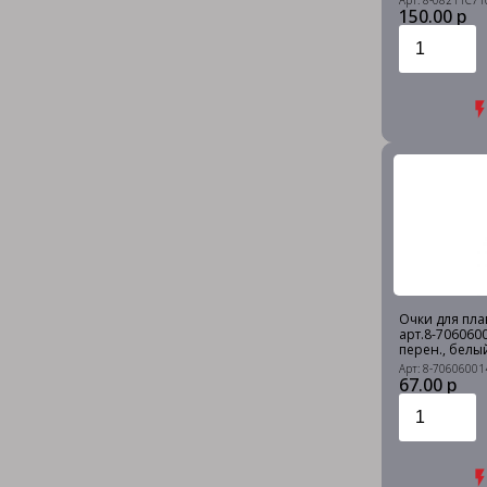
Арт: 8-08211C71
150.00 р
Очки для плав
арт.8-706060
перен., белы
Арт: 8-70606001
67.00 р