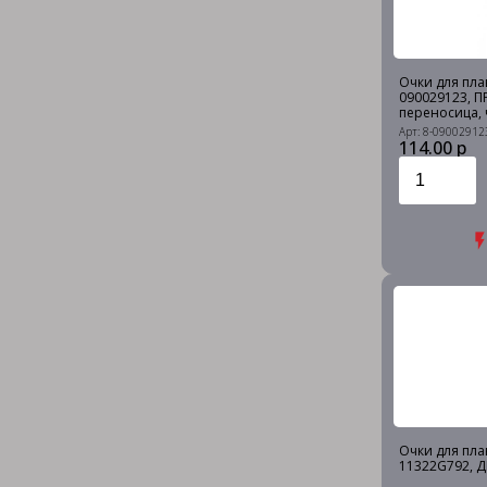
Очки для плав
090029123, 
переносица, 
Арт: 8-09002912
114.00 р
Очки для плав
11322G792, 