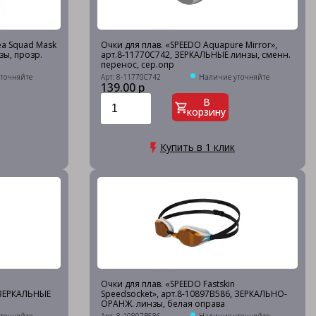
ea Squad Mask
Очки для плав. «SPEEDO Aquapure Mirror»,
зы, прозр.
арт.8-11770C742, ЗЕРКАЛЬНЫЕ линзы, сменн.
перенос, сер.опр
точняйте
Арт: 8-11770C742
Наличие уточняйте
139.00 р
В
корзину
Купить в 1 клик
Очки для плав. «SPEEDO Fastskin
, ЗЕРКАЛЬНЫЕ
Speedsocket», арт.8-10897B586, ЗЕРКАЛЬНО-
ОРАНЖ. линзы, белая оправа