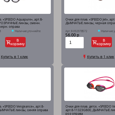
. «SPEEDO Aquapure», арт.8-
Очки для плав. «SPEEDO Jet», ар
ПРОЗРАЧНЫЕ линзы, сменн.
ДЫМЧАТЫЕ линзы, черная опра
черн. оправа
3
Наличие уточняйте
Арт: 8-09297B572
Наличие у
56.00 р
В
В
корзину
корзину
Купить в 1 клик
Купить в 1 клик
. «SPEEDO Vengeance», арт.8-
Очки для плав. детск. «SPEEDO Ve
ДЫМЧАТЫЕ линзы, синяя оправа
арт.8-11323G800, ДЫМЧАТЫЕ ли
роз оправа