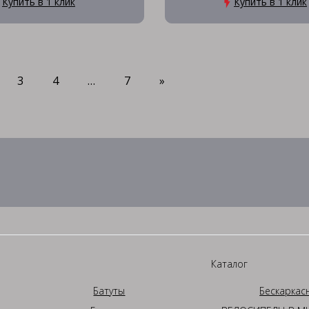
Купить в 1 клик
Купить в 1 клик
3
4
…
7
»
Каталог
Батуты
Бескаркас