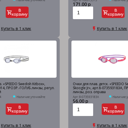
0
Наличие уточняйте
Арт: 8-108973515
Наличие у
171.00 р
В
В
корзину
корзину
Купить в 1 клик
Купить в 1 клик
. «SPEEDO Swedish Kitbox»,
Очки для плав. детск. «SPEEDO S
014, ПРОЗР.-ГОЛУБ.линзы, регул.
Skoogle Jr», арт.8-073593183A,
й
линзы, роз. оправа
4
Наличие уточняйте
Арт: 8-073593183A
Наличие у
56.00 р
В
В
корзину
корзину
Купить в 1 клик
Купить в 1 клик