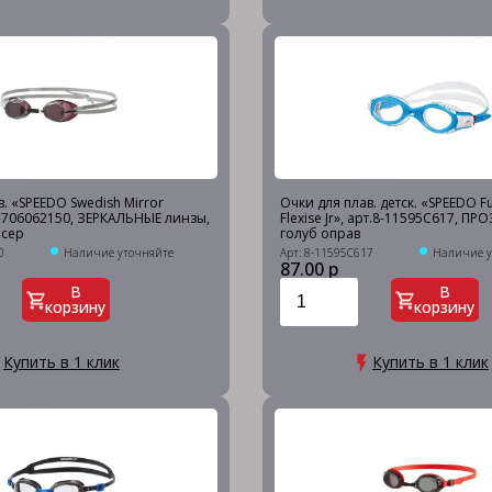
. «SPEEDO Swedish Mirror
Очки для плав. детск. «SPEEDO Fu
.8-706062150, ЗЕРКАЛЬНЫЕ линзы,
Flexise Jr», арт.8-11595C617, ПР
 сер
голуб оправ
0
Наличие уточняйте
Арт: 8-11595C617
Наличие у
87.00 р
В
В
корзину
корзину
Купить в 1 клик
Купить в 1 клик