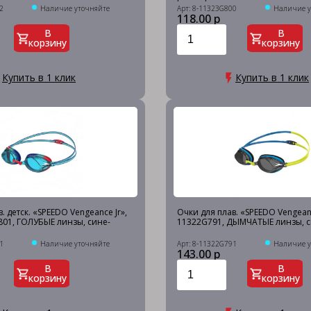
2
Наличие уточняйте
Арт: 8-11323G800
Наличие у
118.00 р
В
В
корзину
корзину
Купить в 1 клик
Купить в 1 клик
. детск. «SPEEDO Vengeance Jr»,
Очки для плав. «SPEEDO Vengeanc
801, ГОЛУБЫЕ линзы, сине-
11322G791, ДЫМЧАТЫЕ линзы, с
1
Наличие уточняйте
Арт: 8-11322G791
Наличие у
143.00 р
В
В
корзину
корзину