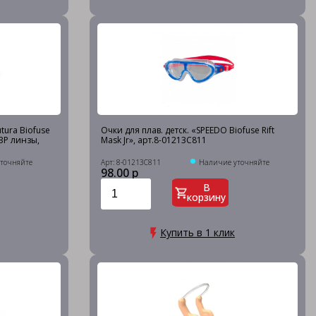
tura Biofuse
Очки для плав. детск. «SPEEDO Biofuse Rift
ОЗР линзы,
Mask Jr», арт.8-01213C811
точняйте
Арт: 8-01213C811
Наличие уточняйте
98.00 р
В
корзину
Купить в 1 клик