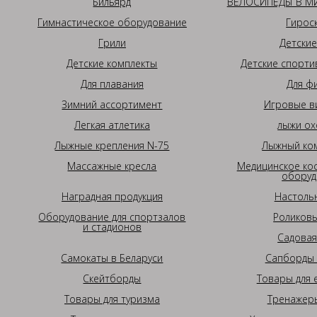
Бильярд
ВЕЛОСИПЕДЫ В МИ
Гимнастическое оборудование
Гирос
Грили
Детские
Детские комплекты
Детские спорти
Для плавания
Для ф
Зимний ассортимент
Игровые в
Легкая атлетика
лыжи ох
Лыжные крепления N-75
Лыжный ком
Массажные кресла
Медицинское ко
оборуд
Наградная продукция
Настоль
Оборудование для спортзалов
Роликовы
и стадионов
Садовая
Самокаты в Беларуси
Сапборды 
Скейтборды
Товары для 
Товары для туризма
Тренажеры