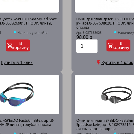
. детск. «SPEEDO Sea Squad Spot
Очки для плав. детск. «SPEEDO S
рт.8-083826981, ПРОЗР. линзы,
Jr», арт.8-087638028, ПРОЗР. лин
оправа
1
Наличие уточняйте
Арт: 8-087638028
Наличие у
98.00 р
В
В
корзину
корзину
Купить в 1 клик
Купить в 1 клик
 «SPEEDO Fastskin Elite», арт.8-
Очки для плав. «SPEEDO Fastskin
ИНИЕ линзы, голубая оправа
Speedsocket», арт.8-108973515
линзы, черная оправа