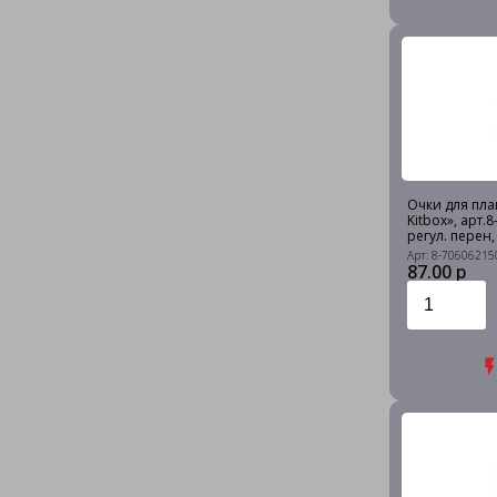
Очки для плав
Kitbox», арт
регул. перен,
Арт: 8-70606215
87.00 р