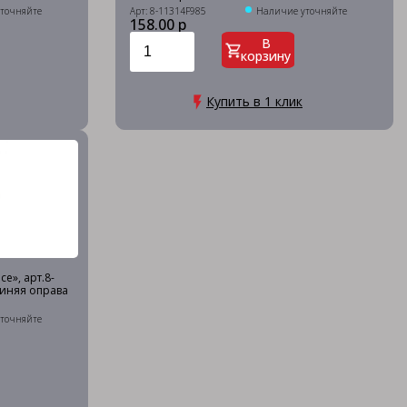
точняйте
Арт: 8-11314F985
Наличие уточняйте
158.00 р
В
корзину
Купить в 1 клик
e», арт.8-
иняя оправа
точняйте