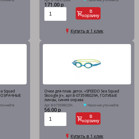
точняйте
Арт: 8-10897B586
Наличие уточняйте
171.00 р
В
корзину
Купить в 1 клик
ea Squad
Очки для плав. детск. «SPEEDO Sea Squad
 ПРОЗРАЧНЫЕ
Skoogle Jr», арт.8-073598029A, ГОЛУБЫЕ
линзы, синяя оправа
точняйте
Арт: 8-073598029A
Наличие уточняйте
56.00 р
В
корзину
Купить в 1 клик