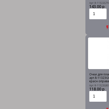
Арт: 8-11322G79
143.00 р
Очки для плав
арт.8-11323G
красн оправа
Арт: 8-11323G80
118.00 р