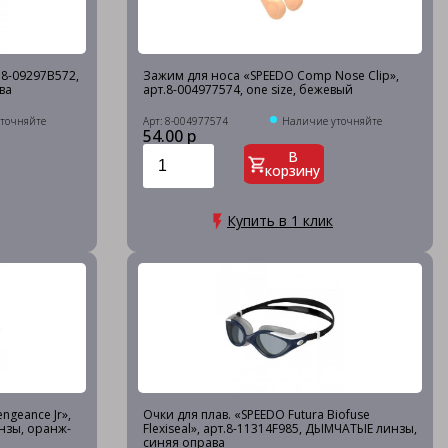
т.8-09297B572,
Зажим для носа «SPEEDO Comp Nose Clip»,
ва
арт.8-004977574, one size, бежевый
точняйте
Арт: 8-004977574
Наличие уточняйте
54.00 р
В
корзину
Купить в 1 клик
ngeance Jr»,
Очки для плав. «SPEEDO Futura Biofuse
нзы, оранж-
Flexiseal», арт.8-11314F985, ДЫМЧАТЫЕ линзы,
синяя оправа