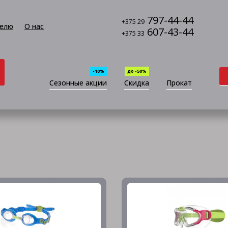
797-44-44
+375 29
елю
О нас
607-43-44
+375 33
-10%
до -50%
Сезонные акции
Скидка
Прокат