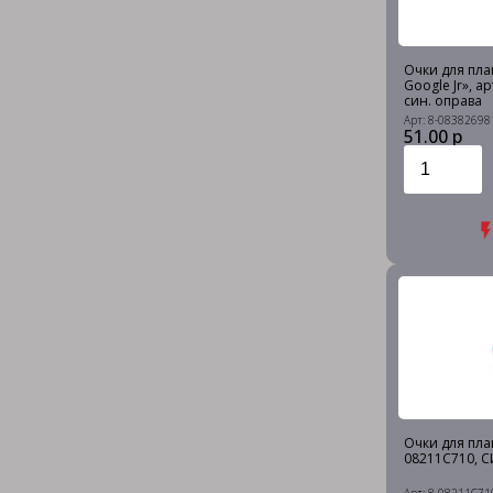
Очки для плав
Google Jr», а
син. оправа
Арт: 8-08382698
51.00 р
Очки для плав.
08211C710, С