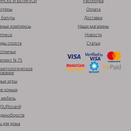
НСКЕ И БЕЛАРУСИ
Рассрочка
кутеры
Оплата
 батуты
Доставка
вные комплексы
Наши магазины
итнеса
Новости
иды спорта
Статьи
отничьи
плект N-75
сметологическое
ование
ные игры
е коньки
 мебель
(SUPboard)
единоборств
 для дома