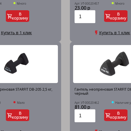
4
Много
Арт: УТ-00020457
Много
23.00 р
В
В
корзину
корзину
Купить в 1 клик
Купить в 1 клик
еновая STARFIT DB-205 2,5 кг,
Гантель неопреновая STARFIT DB
черный
0
Мало
Арт: УТ-00020462
Наличие у
81.00 р
В
В
корзину
корзину