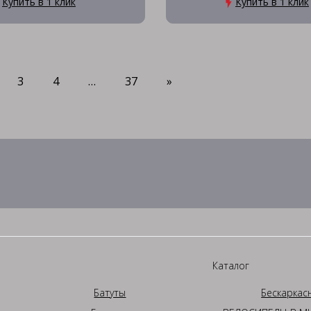
Купить в 1 клик
Купить в 1 клик
3
4
…
37
»
Каталог
Батуты
Бескаркас