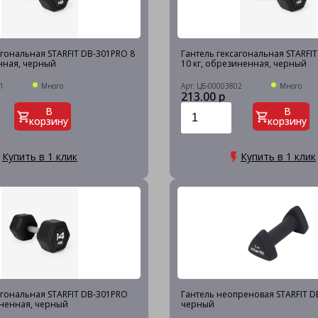
агональная STARFIT DB-301PRO 8
Гантель гексагональная STARFI
нная, черный
10 кг, обрезиненная, черный
1
Много
Арт: ЦБ-00003802
Много
213.00 р
В
В
корзину
корзину
Купить в 1 клик
Купить в 1 клик
агональная STARFIT DB-301PRO
Гантель неопреновая STARFIT DB
иненная, черный
черный