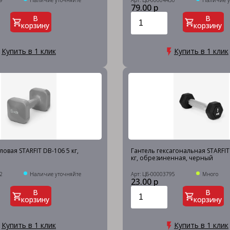
9
Наличие уточняйте
Арт: ЦБ-00004430
Наличие у
79.00 р
В
В
корзину
корзину
Купить в 1 клик
Купить в 1 клик
овая STARFIT DB-106 5 кг,
Гантель гексагональная STARFI
кг, обрезиненная, черный
2
Наличие уточняйте
Арт: ЦБ-00003795
Много
23.00 р
В
В
корзину
корзину
Купить в 1 клик
Купить в 1 клик