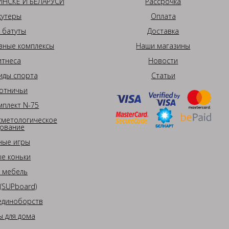
НСКЕ И БЕЛАРУСИ
Рассрочка
кутеры
Оплата
 батуты
Доставка
вные комплексы
Наши магазины
итнеса
Новости
иды спорта
Статьи
отничьи
плект N-75
сметологическое
ование
ные игры
е коньки
 мебель
(SUPboard)
единоборств
 для дома