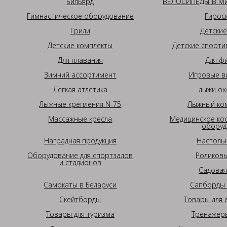
Бильярд
ВЕЛОСИПЕДЫ В МИ
Гимнастическое оборудование
Гирос
Грили
Детские
Детские комплекты
Детские спорти
Для плавания
Для ф
Зимний ассортимент
Игровые в
Легкая атлетика
лыжи ох
Лыжные крепления N-75
Лыжный ком
Массажные кресла
Медицинское ко
оборуд
Наградная продукция
Настоль
Оборудование для спортзалов
Роликовы
и стадионов
Садовая
Самокаты в Беларуси
Сапборды 
Скейтборды
Товары для 
Товары для туризма
Тренажеры