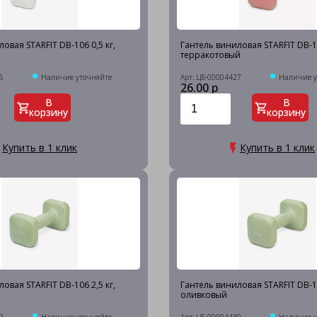
овая STARFIT DB-106 0,5 кг,
Гантель виниловая STARFIT DB-10
терракотовый
6
Наличие уточняйте
Арт: ЦБ-00004427
Наличие у
26.00 р
В
В
корзину
корзину
Купить в 1 клик
Купить в 1 клик
овая STARFIT DB-106 2,5 кг,
Гантель виниловая STARFIT DB-10
оливковый