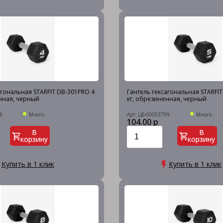
агональная STARFIT DB-301PRO 4
Гантель гексагональная STARFI
нная, черный
кг, обрезиненная, черный
8
Много
Арт: ЦБ-00003799
Много
104.00 р
В
В
корзину
корзину
Купить в 1 клик
Купить в 1 клик