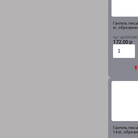
Гантель гекс
кг, обрезине
Арт: ЦБ-0000380
172.00 р
Гантель гекс
14 кг, обрез