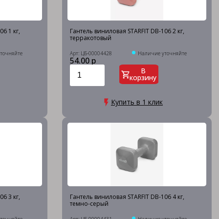
6 1 кг,
Гантель виниловая STARFIT DB-106 2 кг,
терракотовый
точняйте
Арт: ЦБ-00004428
Наличие уточняйте
54.00 р
В
корзину
Купить в 1 клик
6 3 кг,
Гантель виниловая STARFIT DB-106 4 кг,
темно-серый