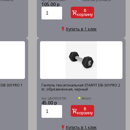
точняйте
Арт: ЦБ-00004431
Наличие уточняйте
105.00 р
В
корзину
Купить в 1 клик
T DB-301PRO 1
Гантель гексагональная STARFIT DB-301PRO 2
кг, обрезиненная, черный
Арт: ЦБ-00003796
Много
45.00 р
В
корзину
Купить в 1 клик