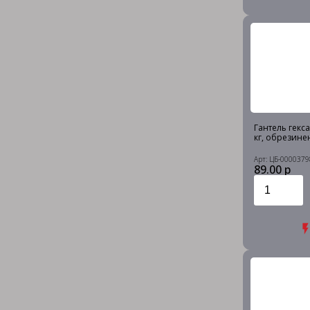
Гантель гекс
кг, обрезине
Арт: ЦБ-0000379
89.00 р