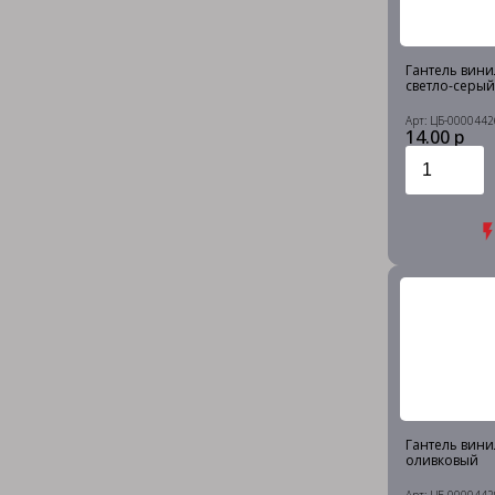
Гантель винил
светло-серый
Арт: ЦБ-0000442
14.00 р
Гантель винил
оливковый