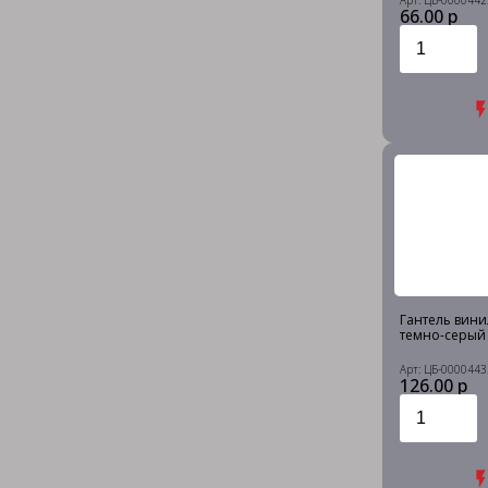
Арт: ЦБ-0000442
66.00 р
Гантель винил
темно-серый
Арт: ЦБ-0000443
126.00 р