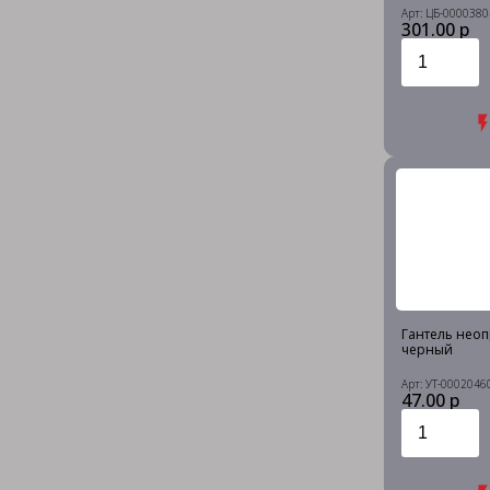
Арт: ЦБ-0000380
301.00 р
Гантель неопр
черный
Арт: УТ-0002046
47.00 р