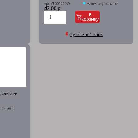
Арт: УТ-00020459
Наличие уточняйте
42.00 р
В
корзину
Купить в 1 клик
-205 4 кг,
точняйте