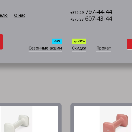
797-44-44
+375 29
елю
О нас
607-43-44
+375 33
-10%
до -50%
Сезонные акции
Скидка
Прокат