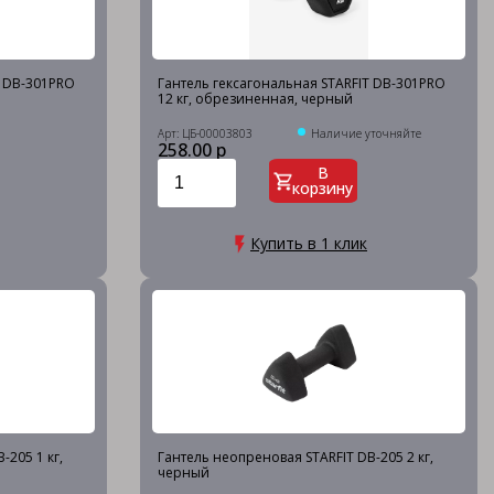
T DB-301PRO
Гантель гексагональная STARFIT DB-301PRO
12 кг, обрезиненная, черный
Арт: ЦБ-00003803
Наличие уточняйте
258.00 р
В
корзину
Купить в 1 клик
-205 1 кг,
Гантель неопреновая STARFIT DB-205 2 кг,
черный