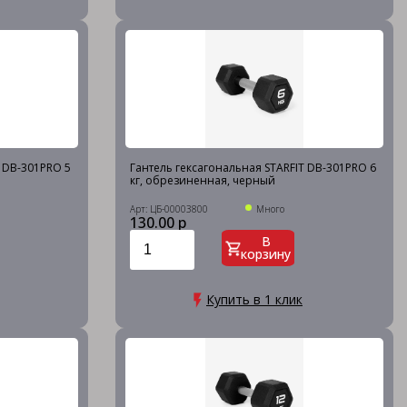
T DB-301PRO 5
Гантель гексагональная STARFIT DB-301PRO 6
кг, обрезиненная, черный
Арт: ЦБ-00003800
Много
130.00 р
В
корзину
Купить в 1 клик