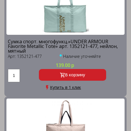
Сумка спорт. многофункц.»UNDER ARMOUR
Favorite Metallic Tote» арт. 1352121-477, нейлон,
мятный
Арт: 1352121-477
Наличие уточняйте
139.00 р
В корзину
Купить в 1 клик