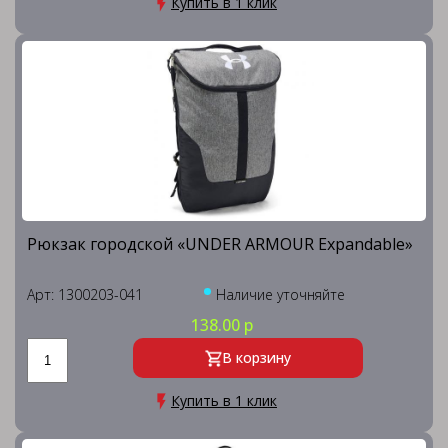
Купить в 1 клик
Рюкзак городской «UNDER ARMOUR Expandable»
Арт: 1300203-041
Наличие уточняйте
138.00 р
В корзину
Купить в 1 клик