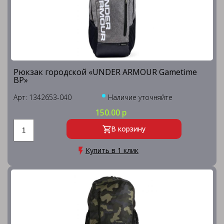
Рюкзак городской «UNDER ARMOUR Gametime
BP»
Арт: 1342653-040
Наличие уточняйте
150.00 р
В корзину
Купить в 1 клик