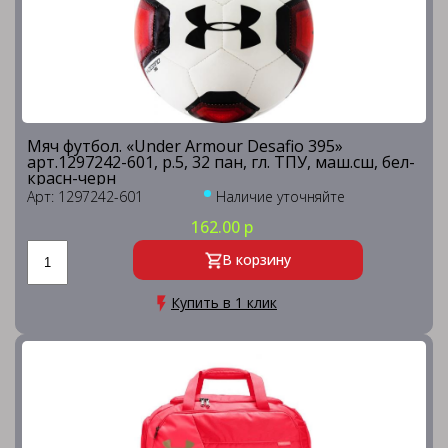
Мяч футбол. «Under Armour Desafio 395»
арт.1297242-601, р.5, 32 пан, гл. ТПУ, маш.сш, бел-
красн-черн
Арт: 1297242-601
Наличие уточняйте
162.00 р
В корзину
Купить в 1 клик