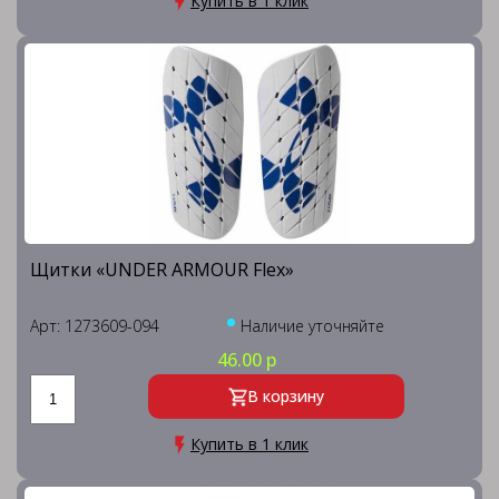
Купить в 1 клик
Щитки «UNDER ARMOUR Flex»
Арт: 1273609-094
Наличие уточняйте
46.00 р
В корзину
Купить в 1 клик