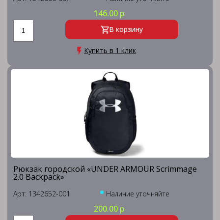
146.00 р
В корзину
Купить в 1 клик
Рюкзак городской «UNDER ARMOUR Scrimmage
2.0 Backpack»
Арт: 1342652-001
Наличие уточняйте
200.00 р