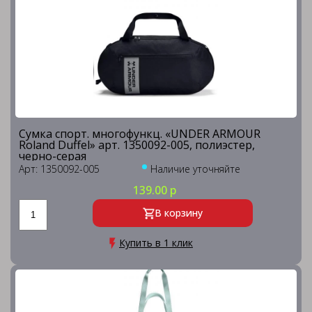
Сумка спорт. многофункц. «UNDER ARMOUR
Roland Duffel» арт. 1350092-005, полиэстер,
черно-серая
Арт: 1350092-005
Наличие уточняйте
139.00 р
В корзину
Купить в 1 клик