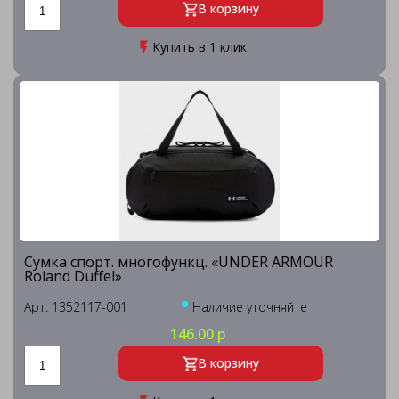
В корзину
Купить в 1 клик
Сумка спорт. многофункц. «UNDER ARMOUR
Roland Duffel»
Арт: 1352117-001
Наличие уточняйте
146.00 р
В корзину