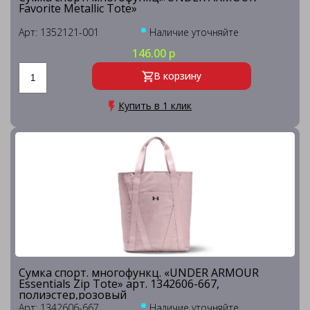
Favorite Metallic Tote»
Арт: 1352121-001
Наличие уточняйте
146.00 р
В корзину
Купить в 1 клик
Сумка спорт. многофункц. «UNDER ARMOUR
Essentials Zip Tote» арт. 1342606-667,
полиэстер,розовый
Арт: 1342606-667
Наличие уточняйте