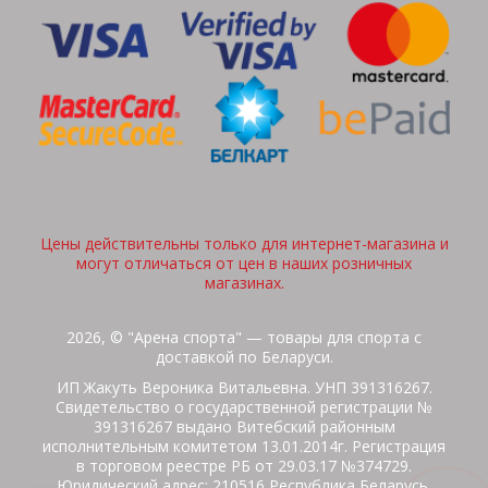
Цены действительны только для интернет-магазина и
могут отличаться от цен в наших розничных
магазинах.
2026, © "Арена спорта" — товары для спорта с
доставкой по Беларуси.
ИП Жакуть Вероника Витальевна. УНП 391316267.
Свидетельство о государственной регистрации №
391316267 выдано Витебский районным
исполнительным комитетом 13.01.2014г. Регистрация
в торговом реестре РБ от 29.03.17 №374729.
Юридический адрес: 210516 Республика Беларусь,