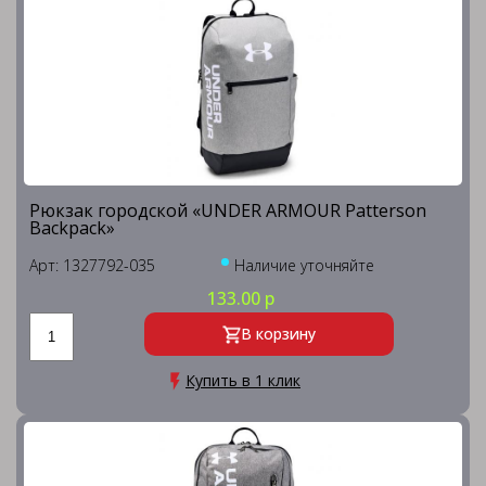
Рюкзак городской «UNDER ARMOUR Patterson
Backpack»
Арт: 1327792-035
Наличие уточняйте
133.00 р
В корзину
Купить в 1 клик