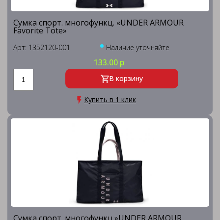
Сумка спорт. многофункц. «UNDER ARMOUR
Favorite Tote»
Арт: 1352120-001
Наличие уточняйте
133.00 р
В корзину
Купить в 1 клик
Сумка спорт. многофункц.»UNDER ARMOUR