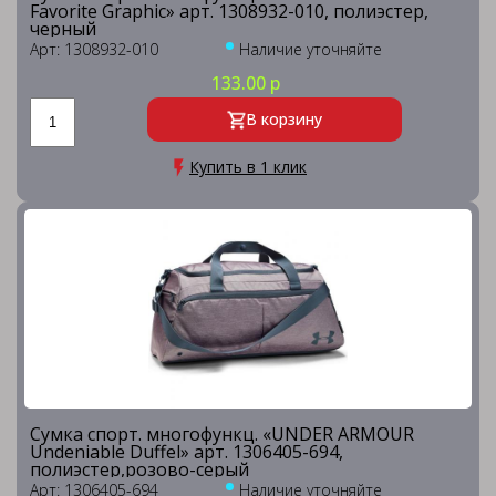
Favorite Graphic» арт. 1308932-010, полиэстер,
черный
Арт: 1308932-010
Наличие уточняйте
133.00 р
В корзину
Купить в 1 клик
Сумка спорт. многофункц. «UNDER ARMOUR
Undeniable Duffel» арт. 1306405-694,
полиэстер,розово-серый
Арт: 1306405-694
Наличие уточняйте