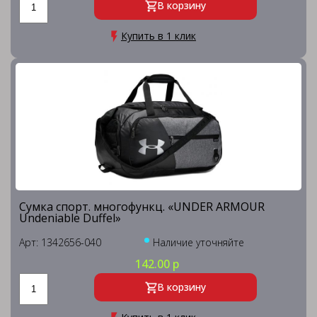
В корзину
Купить в 1 клик
Сумка спорт. многофункц. «UNDER ARMOUR
Undeniable Duffel»
Арт: 1342656-040
Наличие уточняйте
142.00 р
В корзину