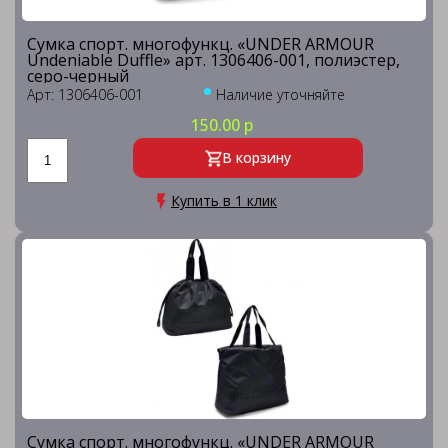
Сумка спорт. многофункц. «UNDER ARMOUR
Undeniable Duffle» арт. 1306406-001, полиэстер,
серо-черный
Арт: 1306406-001
Наличие уточняйте
150.00 р
В корзину
Купить в 1 клик
Сумка спорт. многофункц. «UNDER ARMOUR