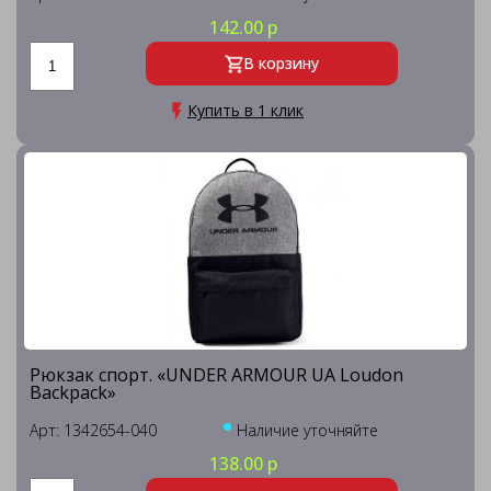
142.00 р
В корзину
Купить в 1 клик
Рюкзак спорт. «UNDER ARMOUR UA Loudon
Backpack»
Арт: 1342654-040
Наличие уточняйте
138.00 р