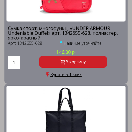
Сумка спорт. многофункц. «UNDER ARMOUR
Undeniable Duffel» арт. 1342655-628, полиэстер,
ярко-красный
Арт: 1342655-628
Наличие уточняйте
146.00 р
В корзину
Купить в 1 клик