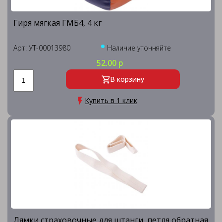
Гиря мягкая ГМБ4, 4 кг
Арт: УТ-00013980
Наличие уточняйте
52.00 р
В корзину
Купить в 1 клик
Лямки страховочные для штанги, петля обратная