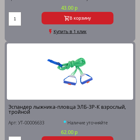
43.00 р
В корзину
Купить в 1 клик
Эспандер лыжника-пловца ЭЛБ-3Р-К взрослый,
тройной
Арт: УТ-00006633
Наличие уточняйте
62.00 р