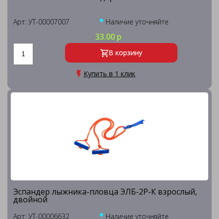
Арт: УТ-00007007
Наличие уточняйте
33.00 р
В корзину
Купить в 1 клик
Эспандер лыжника-пловца ЭЛБ-2Р-К взрослый,
двойной
Арт: УТ-00006632
Наличие уточняйте