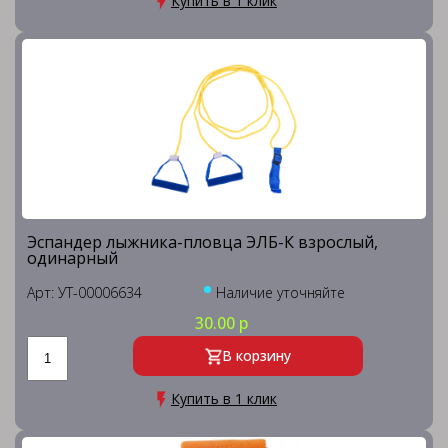
Купить в 1 клик
Эспандер лыжника-пловца ЭЛБ-К взрослый,
одинарный
Арт: УТ-00006634
Наличие уточняйте
30.00 р
В корзину
Купить в 1 клик