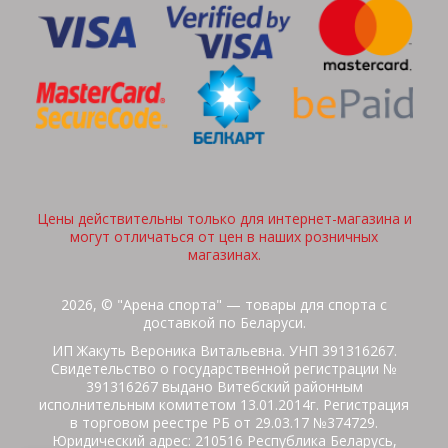
Цены действительны только для интернет-магазина и
могут отличаться от цен в наших розничных
магазинах.
2026, © "Арена спорта" — товары для спорта с
доставкой по Беларуси.
ИП Жакуть Вероника Витальевна. УНП 391316267.
Свидетельство о государственной регистрации №
391316267 выдано Витебский районным
исполнительным комитетом 13.01.2014г. Регистрация
в торговом реестре РБ от 29.03.17 №374729.
Юридический адрес: 210516 Республика Беларусь,