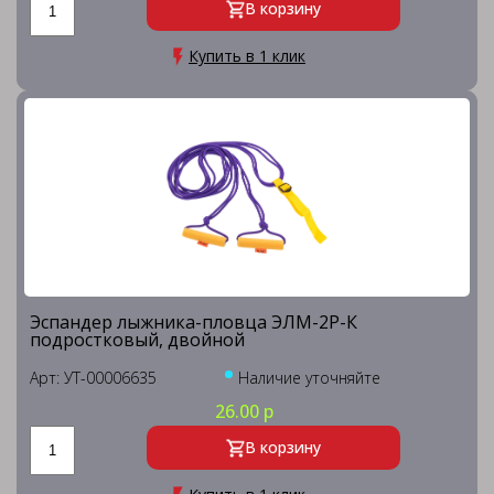
В корзину
Купить в 1 клик
Эспандер лыжника-пловца ЭЛМ-2Р-К
подростковый, двойной
Арт: УТ-00006635
Наличие уточняйте
26.00 р
В корзину