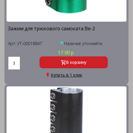
Зажим для трюкового самоката Be-2
Арт: УТ-00018847
Наличие уточняйте
17.00 р
В корзину
Купить в 1 клик