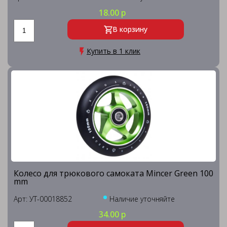
18.00 р
В корзину
Купить в 1 клик
Колесо для трюкового самоката Mincer Green 100
mm
Арт: УТ-00018852
Наличие уточняйте
34.00 р