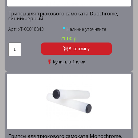
Грипсы для трюкового самоката Duochrome,
синий/черный
Арт: УТ-00018843
Наличие уточняйте
21.00 р
В корзину
Купить в 1 клик
Грипсы для трюкового самоката Monochrome,