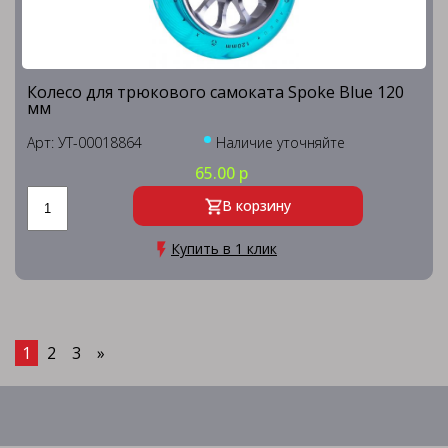
Колесо для трюкового самоката Spoke Blue 120
мм
Арт: УТ-00018864
Наличие уточняйте
65.00 р
В корзину
Купить в 1 клик
1
2
3
»