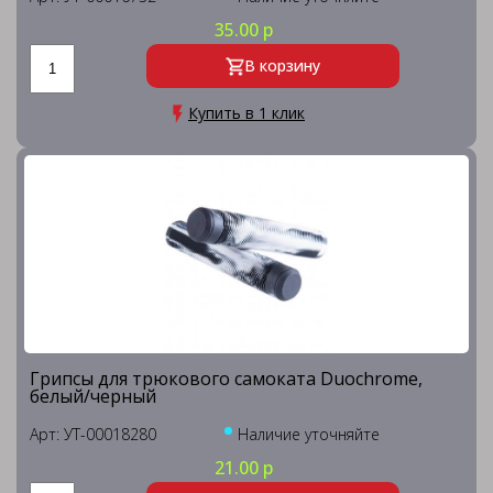
35.00 р
В корзину
Купить в 1 клик
Грипсы для трюкового самоката Duochrome,
белый/черный
Арт: УТ-00018280
Наличие уточняйте
21.00 р