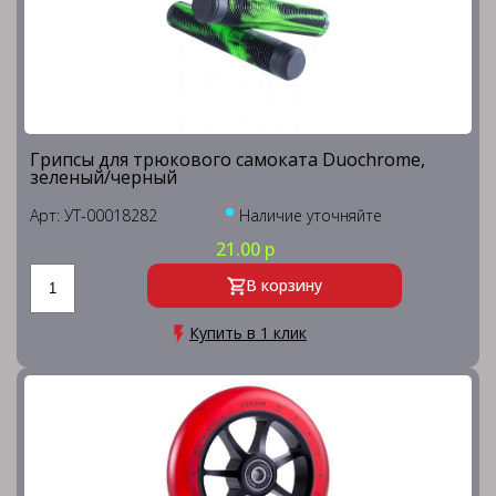
Грипсы для трюкового самоката Duochrome,
зеленый/черный
Арт: УТ-00018282
Наличие уточняйте
21.00 р
В корзину
Купить в 1 клик