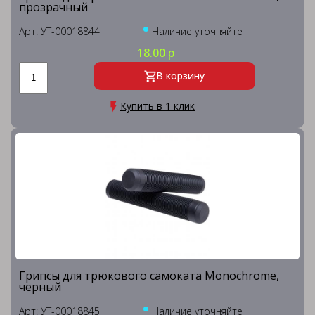
прозрачный
Арт: УТ-00018844
Наличие уточняйте
18.00 р
В корзину
Купить в 1 клик
Грипсы для трюкового самоката Monochrome,
черный
Арт: УТ-00018845
Наличие уточняйте