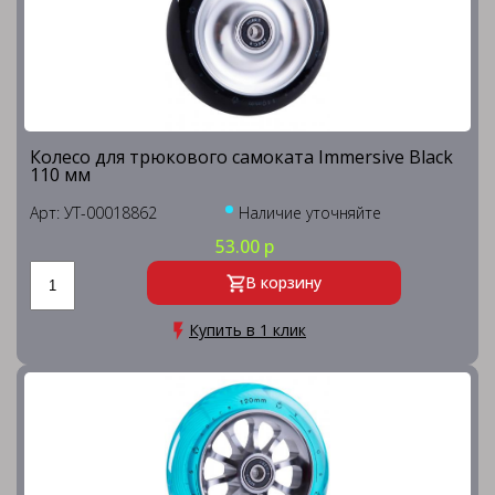
Колесо для трюкового самоката Immersive Black
110 мм
Арт: УТ-00018862
Наличие уточняйте
53.00 р
В корзину
Купить в 1 клик