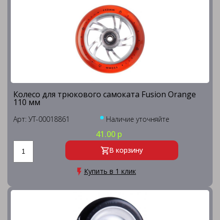
Колесо для трюкового самоката Fusion Orange
110 мм
Арт: УТ-00018861
Наличие уточняйте
41.00 р
В корзину
Купить в 1 клик