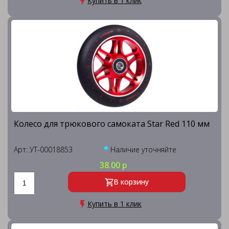
Купить в 1 клик
Колесо для трюкового самоката Star Red 110 мм
Арт: УТ-00018853
Наличие уточняйте
38.00 р
В корзину
Купить в 1 клик