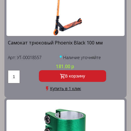
Самокат трюковый Phoenix Black 100 мм
Арт: УТ-00018557
Наличие уточняйте
181.00 р
В корзину
Купить в 1 клик