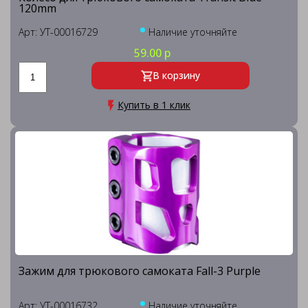
120mm
Арт: УТ-00016729
Наличие уточняйте
59.00 р
В корзину
Купить в 1 клик
Зажим для трюкового самоката Fall-3 Purple
Арт: УТ-00016732
Наличие уточняйте