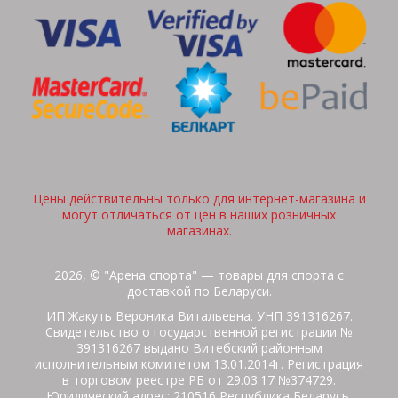
Цены действительны только для интернет-магазина и
могут отличаться от цен в наших розничных
магазинах.
2026, © "Арена спорта" — товары для спорта с
доставкой по Беларуси.
ИП Жакуть Вероника Витальевна. УНП 391316267.
Свидетельство о государственной регистрации №
391316267 выдано Витебский районным
исполнительным комитетом 13.01.2014г. Регистрация
в торговом реестре РБ от 29.03.17 №374729.
Юридический адрес: 210516 Республика Беларусь,