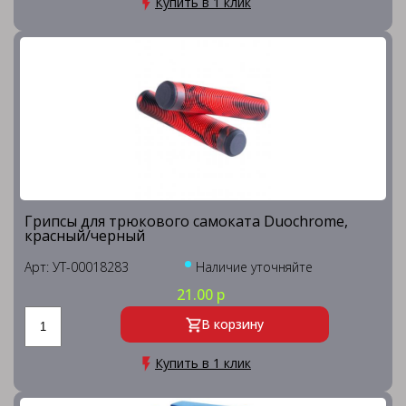
Купить в 1 клик
Грипсы для трюкового самоката Duochrome,
красный/черный
Арт: УТ-00018283
Наличие уточняйте
21.00 р
В корзину
Купить в 1 клик