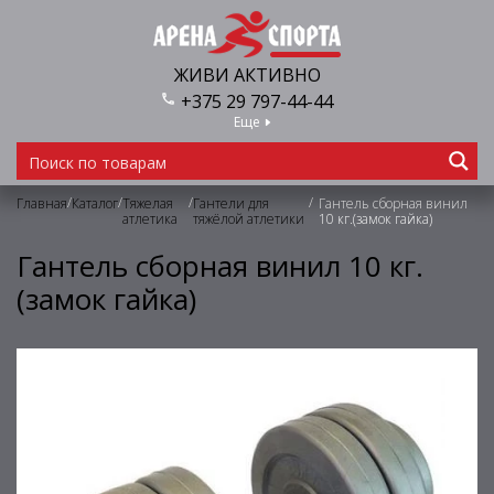
ЖИВИ АКТИВНО
+375 29 797-44-44
Еще
/
/
/
/
Главная
Каталог
Тяжелая
Гантели для
Гантель сборная винил
атлетика
тяжёлой атлетики
10 кг.(замок гайка)
Гантель сборная винил 10 кг.
(замок гайка)