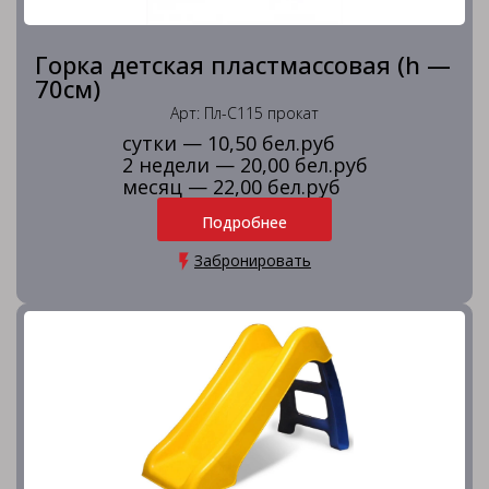
Горка детская пластмассовая (h —
70см)
Арт: Пл-С115 прокат
сутки — 10,50 бел.руб
2 недели — 20,00 бел.руб
месяц — 22,00 бел.руб
Подробнее
Забронировать