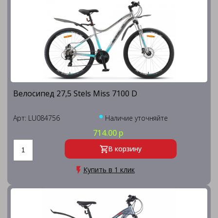
Велосипед 27,5 Stels Miss 7100 D
Арт: LU084756
Наличие уточняйте
714.00 р
В корзину
Купить в 1 клик