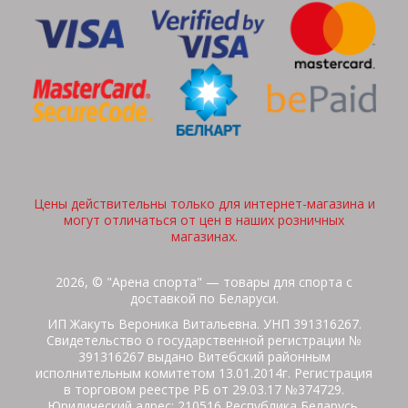
Цены действительны только для интернет-магазина и
могут отличаться от цен в наших розничных
магазинах.
2026, © "Арена спорта" — товары для спорта с
доставкой по Беларуси.
ИП Жакуть Вероника Витальевна. УНП 391316267.
Свидетельство о государственной регистрации №
391316267 выдано Витебский районным
исполнительным комитетом 13.01.2014г. Регистрация
в торговом реестре РБ от 29.03.17 №374729.
Юридический адрес: 210516 Республика Беларусь,