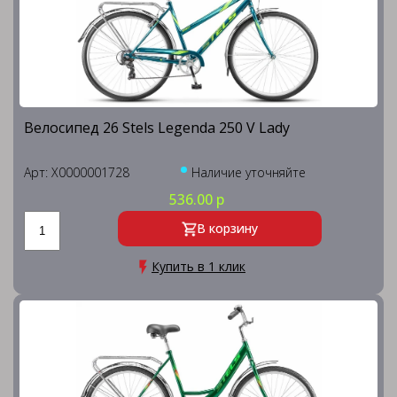
Велосипед 26 Stels Legenda 250 V Lady
Арт: X0000001728
Наличие уточняйте
536.00 р
В корзину
Купить в 1 клик