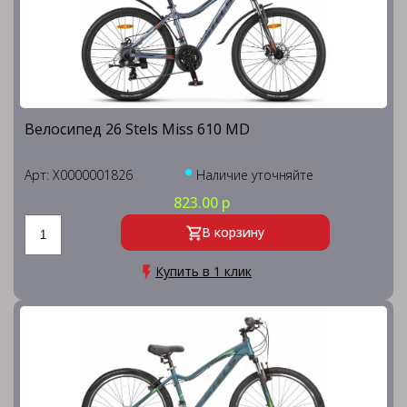
Велосипед 26 Stels Miss 610 MD
Арт: X0000001826
Наличие уточняйте
823.00 р
В корзину
Купить в 1 клик