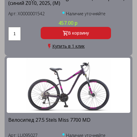
(синий Z010, 2025, (М)
Арт: X0000001542
Наличие уточняйте
457.00 р
В корзину
Купить в 1 клик
Велосипед 27.5 Stels Miss 7700 MD
Арт: LU095027
Наличие уточняйте