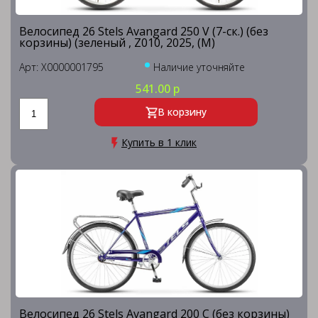
Велосипед 26 Stels Avangard 250 V (7-ск.) (без
корзины) (зеленый , Z010, 2025, (М)
Арт: X0000001795
Наличие уточняйте
541.00 р
В корзину
Купить в 1 клик
Велосипед 26 Stels Avangard 200 C (без корзины)