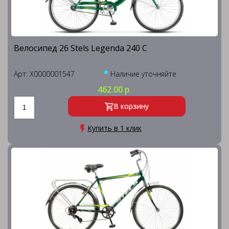
Велосипед 26 Stels Legenda 240 C
Арт: X0000001547
Наличие уточняйте
462.00 р
В корзину
Купить в 1 клик