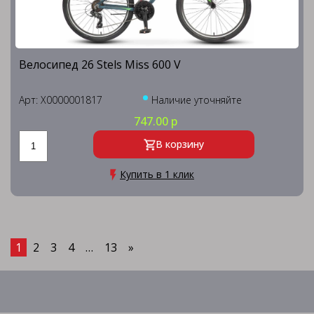
Велосипед 26 Stels Miss 600 V
Арт: X0000001817
Наличие уточняйте
747.00 р
В корзину
Купить в 1 клик
1
2
3
4
…
13
»