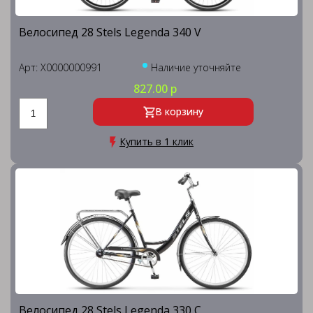
Велосипед 28 Stels Legenda 340 V
Арт: X0000000991
Наличие уточняйте
827.00 р
В корзину
Купить в 1 клик
Велосипед 28 Stels Legenda 330 C