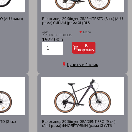
O (ALU рама)
Велосипед 29 Stinger GRAPHITE STD (8-ск.) (ALU
рама) СИНИЙ (рама XL) BL5
Арт:
Мало
29AHD.GPHSTD.XLBL5
1972.00 р
В
корзину
Купить в 1 клик
D (8-ск.)
Велосипед 29 Stinger GRADIENT PRO (9-ск.)
(ALU рама) ФИОЛЕТОВЫЙ (рама XL) VT6