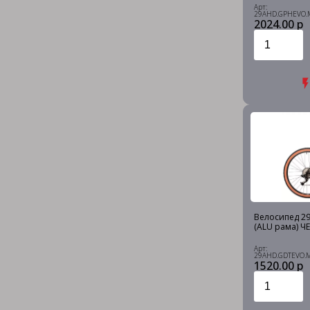
Арт:
29AHD.GPHEVO.
2024.00 р
Велосипед 29 
(ALU рама) Ч
Арт:
29AHD.GDTEVO.
1520.00 р