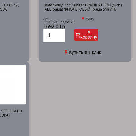
STD (8-ск.)
Велосипед 27.5 Stinger GRADIENT PRO (9-ск.)
 GD6
(ALU рама) ФИОЛЕТОВЫЙ (рама SM) VT6
Арт:
Мало
27AHD.GDTPRO.SMVT6
1692.00 р
В
корзину
Купить в 1 клик
D ЧЕРНЫЙ (21-
ОВКА)