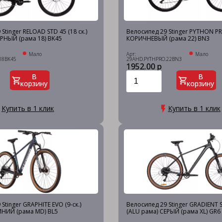
Stinger RELOAD STD 45 (18 ск.)
Велосипед 29 Stinger PYTHON PR
ЕРНЫЙ (рама 18) BK45
КОРИЧНЕВЫЙ (рама 22) BN3
Мало
Арт:
Мало
18BK45
29AHD.PYTHPRO.22BN3
1952.00 р
В
В
корзину
корзину
Купить в 1 клик
Купить в 1 клик
Stinger GRAPHITE EVO (9-ск.)
Велосипед 29 Stinger GRADIENT ST
ИНИЙ (рама MD) BL5
(ALU рама) СЕРЫЙ (рама XL) GR6