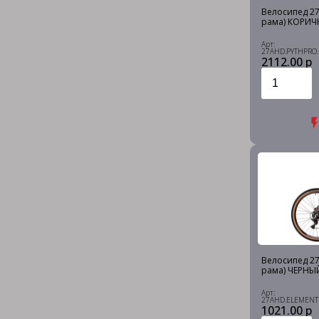
Велосипед 27
рама) КОРИЧ
Арт:
27AHD.PYTHPRO
2112.00 р
Велосипед 27.
рама) ЧЕРНЫЙ
Арт:
27AHD.ELEMENT
1021.00 р