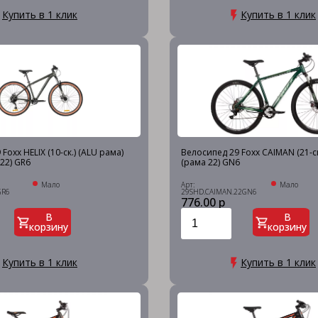
Купить в 1 клик
Купить в 1 клик
Foxx HELIX (10-ск.) (ALU рама)
Велосипед 29 Foxx CAIMAN (21-с
22) GR6
(рама 22) GN6
Мало
Арт:
Мало
GR6
29SHD.CAIMAN.22GN6
776.00 р
В
В
корзину
корзину
Купить в 1 клик
Купить в 1 клик