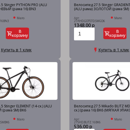
.5 Stinger PYTHON PRO (ALU
Велосипед 27.5 Stinger GRADIENT 
НЕВЫЙ (рама 16) BN3
(ALU рама) ЗОЛОТОЙ (рама SM)
Мало
Арт:
Мало
.16BN3
27AHD.GDTSTD.SMGD6
1348.00 р
В
В
корзину
корзину
Купить в 1 клик
Купить в 1 клик
5 Stinger ELEMENT (14-ск.) (ALU
Велосипед 27.5 Mikado BLITZ M
 (рама SM) BK6
ск.) (рама 16) BK6 (МЯГКАЯ УПАК
Мало
Арт:
Мало
.SMBK6
27SHD.BLITZ.16BK6
536.00 р