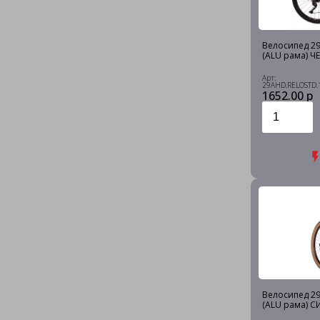
Велосипед 29 
(ALU рама) Ч
Арт:
29AHD.RELOSTD.
1652.00 р
Велосипед 29 
(ALU рама) С