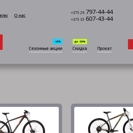
797-44-44
+375 29
елю
О нас
607-43-44
+375 33
-10%
до -50%
Сезонные акции
Скидка
Прокат