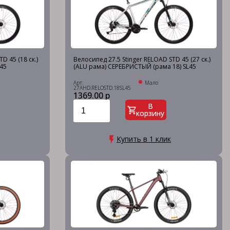
D 45 (18 ск.)
Велосипед 27.5 Stinger RELOAD STD 45 (27 ск.)
K45
(ALU рама) СЕРЕБРИСТЫЙ (рама 18) SL45
Арт:
Мало
27AHD.RELOSTD.18SL45
1369.00 р
В
корзину
Купить в 1 клик