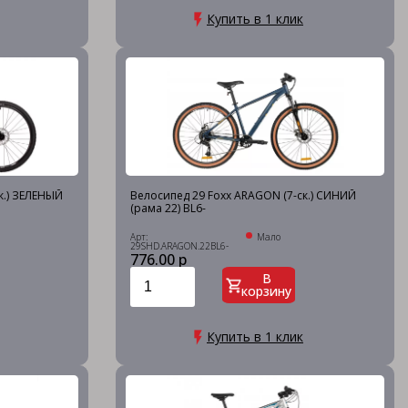
Купить в 1 клик
к.) ЗЕЛЕНЫЙ
Велосипед 29 Foxx ARAGON (7-ск.) СИНИЙ
(рама 22) BL6-
Арт:
Мало
29SHD.ARAGON.22BL6-
776.00 р
В
корзину
Купить в 1 клик