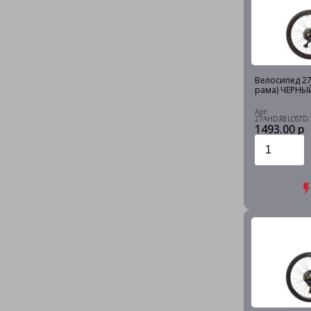
Велосипед 27.
рама) ЧЕРНЫЙ
Арт:
27AHD.RELOSTD.
1493.00 р