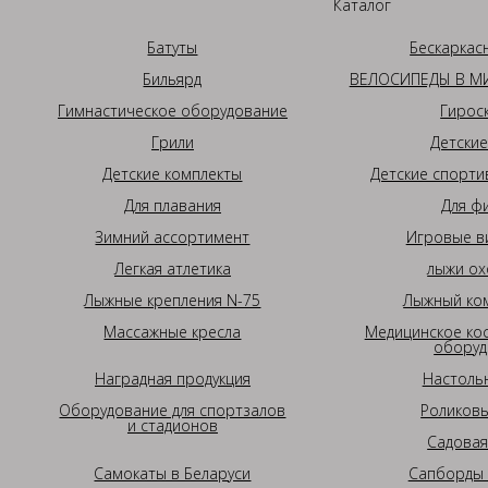
Каталог
Батуты
Бескаркас
Бильярд
ВЕЛОСИПЕДЫ В МИ
Гимнастическое оборудование
Гирос
Грили
Детские
Детские комплекты
Детские спорти
Для плавания
Для ф
Зимний ассортимент
Игровые в
Легкая атлетика
лыжи ох
Лыжные крепления N-75
Лыжный ком
Массажные кресла
Медицинское ко
оборуд
Наградная продукция
Настоль
Оборудование для спортзалов
Роликовы
и стадионов
Садовая
Самокаты в Беларуси
Сапборды 