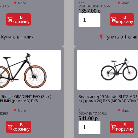
Мало
Арт:
Мало
MDBL5
29AHD.GDTSTD.XLGR6
1357.00 р
В
В
корзину
корзину
Купить в 1 клик
Купить в 1 клик
Stinger GRADIENT EVO (8-ск.)
Велосипед 29 Mikado BLITZ MD 
ЕРНЫЙ (рама MD) BK5
ск.) (рама 20) BK6 (МЯГКАЯ УПАК
Мало
Арт:
Мало
MDBK5
29SHD.BLITZ.20BK6
541.00 р
В
В
корзину
корзину