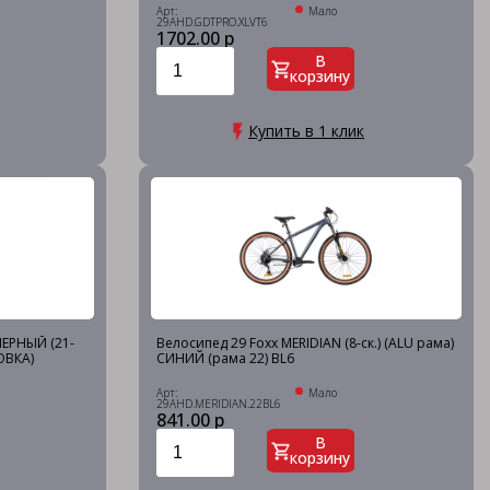
Арт:
Мало
29AHD.GDTPRO.XLVT6
1702.00 р
В
корзину
Купить в 1 клик
ЧЕРНЫЙ (21-
Велосипед 29 Foxx MERIDIAN (8-ск.) (ALU рама)
ОВКА)
СИНИЙ (рама 22) BL6
Арт:
Мало
29AHD.MERIDIAN.22BL6
841.00 р
В
корзину