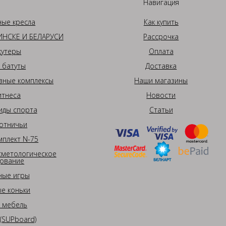
Навигация
ные кресла
Как купить
НСКЕ И БЕЛАРУСИ
Рассрочка
кутеры
Оплата
 батуты
Доставка
вные комплексы
Наши магазины
итнеса
Новости
иды спорта
Статьи
отничьи
плект N-75
сметологическое
ование
ные игры
е коньки
 мебель
(SUPboard)