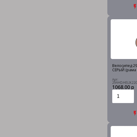
Велосипед 29 
СЕРЫЙ (рама 
Арт:
29AHD.HELIX.22
1068.00 р