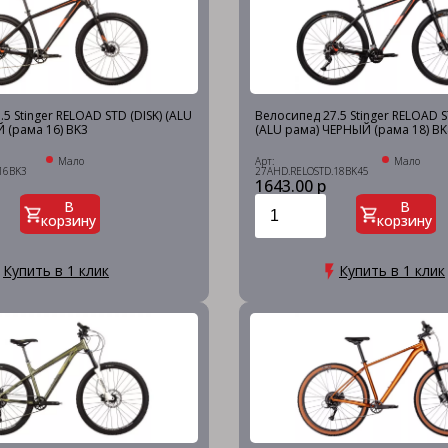
5 Stinger RELOAD STD (DISK) (ALU
Велосипед 27.5 Stinger RELOAD ST
 (рама 16) BK3
(ALU рама) ЧЕРНЫЙ (рама 18) B
Мало
Арт:
Мало
16BK3
27AHD.RELOSTD.18BK45
1643.00 р
В
В
корзину
корзину
Купить в 1 клик
Купить в 1 клик