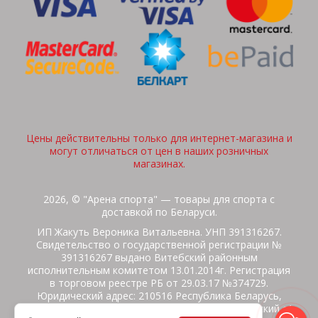
Цены действительны только для интернет-магазина и
могут отличаться от цен в наших розничных
магазинах.
2026, © "Арена спорта" — товары для спорта с
доставкой по Беларуси.
ИП Жакуть Вероника Витальевна. УНП 391316267.
Свидетельство о государственной регистрации №
391316267 выдано Витебский районным
исполнительным комитетом 13.01.2014г. Регистрация
в торговом реестре РБ от 29.03.17 №374729.
Юридический адрес: 210516 Республика Беларусь,
Витебская область, Витебский район, Бабиничский с/