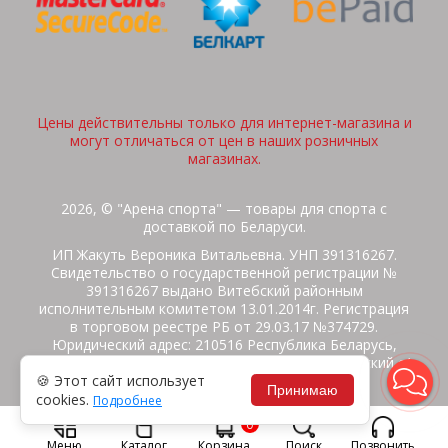
Цены действительны только для интернет-магазина и
могут отличаться от цен в наших розничных
магазинах.
2026, © "Арена спорта" — товары для спорта с
доставкой по Беларуси.
ИП Жакуть Вероника Витальевна. УНП 391316267.
Свидетельство о государственной регистрации №
391316267 выдано Витебский районным
исполнительным комитетом 13.01.2014г. Регистрация
в торговом реестре РБ от 29.03.17 №374729.
Юридический адрес: 210516 Республика Беларусь,
Витебская область, Витебский район, Бабиничский с/
🍪 Этот сайт использует
с, аг.Ольгово, ул.Школьная
Принимаю
cookies.
Подробнее
Политика защиты данных
Потребителям на заметку
0
Гарантия/Экспертиза
Обмен/Возврат
Меню
Каталог
Корзина
Поиск
Позвонить