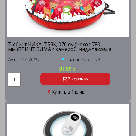
Тюбинг НИКА, ТБ3К, 070 см.(Чехол 780
мм.)ПРИНТ ЗИМА с камерой, инд.упаковка
Арт: ТБ3К-70/З2
Наличие уточняйте
81.00 р
В корзину
Купить в 1 клик