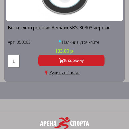
Весы электронные Aemaxx SBS-30303 черные
Арт: 350063
Наличие уточняйте
133.00 р
В корзину
Купить в 1 клик