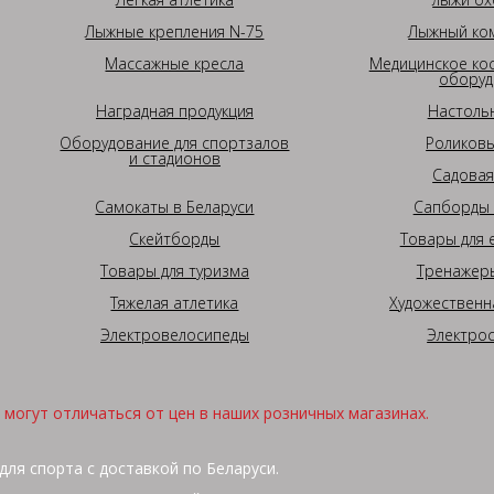
Лыжные крепления N-75
Лыжный ком
Массажные кресла
Медицинское ко
оборуд
Наградная продукция
Настоль
Оборудование для спортзалов
Роликовы
и стадионов
Садовая
Самокаты в Беларуси
Сапборды 
Скейтборды
Товары для 
Товары для туризма
Тренажеры
Тяжелая атлетика
Художественн
Электровелосипеды
Электро
могут отличаться от цен в наших розничных магазинах.
для спорта с доставкой по Беларуси.