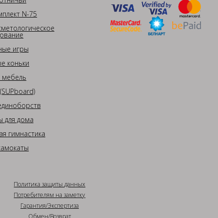
плект N-75
сметологическое
ование
ные игры
е коньки
 мебель
(SUPboard)
единоборств
 для дома
ая гимнастика
самокаты
Политика защиты данных
Потребителям на заметку
Гарантия/Экспертиза
Обмен/Возврат