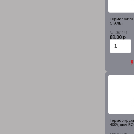
Термос у/г N
СТАЛЬ»
Арт: 361144
89.00 р
Термос-круж
400V, цвет В