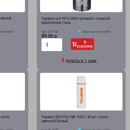
ОНЕНАЯ
Термос ш/г NTS-500V суповой с ложкой,
воронёная сталь
точняйте
Арт: 361145
Наличие уточняйте
89.00 р
В
корзину
Купить в 1 клик
 кноп.
Термос BIOSTAL NB- 500 C-W у/г с кноп.
цветной белый