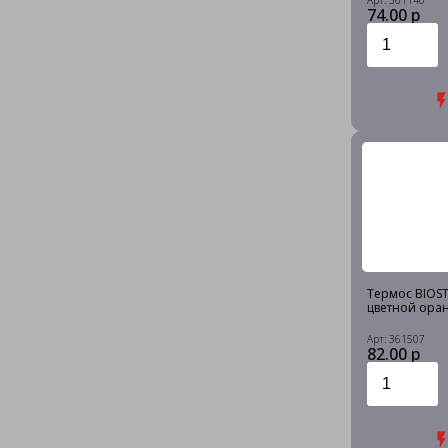
Арт: 361140
74.00 р
Термос BIOSTA
цветной ора
Арт: 361507
82.00 р