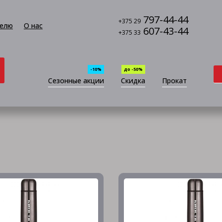
797-44-44
+375 29
елю
О нас
607-43-44
+375 33
-10%
до -50%
Сезонные акции
Скидка
Прокат