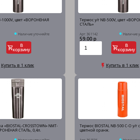
B-1000V, цвет «ВОРОНЕНАЯ
Термос у/г NB-500V, цвет «ВОР
СТАЛЬ»
Наличие уточняйте
Арт: 361142
Наличие у
59.00 р
В
В
корзину
корзину
Купить в 1 клик
Купить в 1 клик
ка «BIOSTAL-CROSSTOWN» NMT-
Термос BIOSTAL NB-500 C-O у/г с
ОРОНЁНАЯ СТАЛЬ, 0,4л.
цветной оранж.