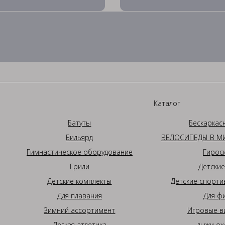
Каталог
Батуты
Бескаркас
Бильярд
ВЕЛОСИПЕДЫ В МИ
Гимнастическое оборудование
Гирос
Грили
Детские
Детские комплекты
Детские спорти
Для плавания
Для ф
Зимний ассортимент
Игровые в
Легкая атлетика
лыжи ох