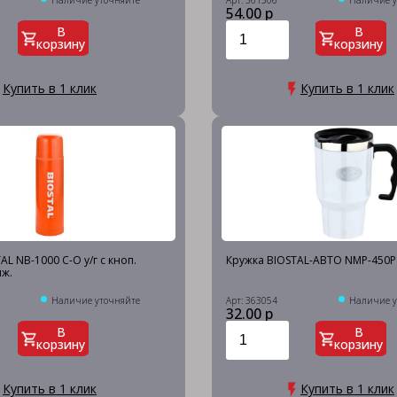
Наличие уточняйте
Арт: 361506
Наличие у
54.00 р
В
В
корзину
корзину
Купить в 1 клик
Купить в 1 клик
L NB-1000 C-O у/г с кноп.
Кружка BIOSTAL-АВТО NMP-450P с
нж.
Наличие уточняйте
Арт: 363054
Наличие у
32.00 р
В
В
корзину
корзину
Купить в 1 клик
Купить в 1 клик