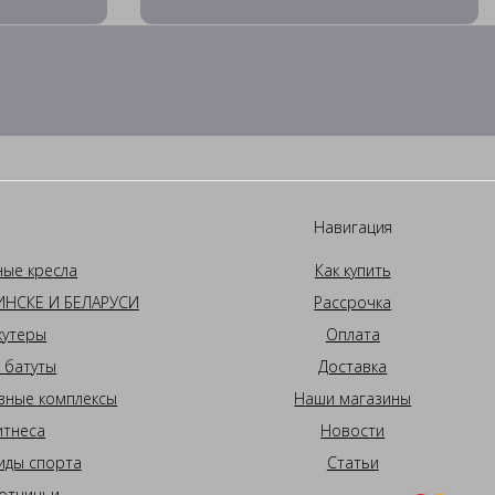
Навигация
ные кресла
Как купить
НСКЕ И БЕЛАРУСИ
Рассрочка
кутеры
Оплата
 батуты
Доставка
вные комплексы
Наши магазины
итнеса
Новости
иды спорта
Статьи
отничьи