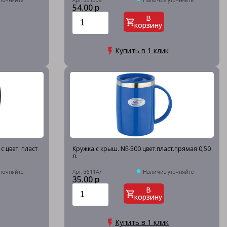
точняйте
Арт: 361508
Наличие уточняйте
54.00 р
В
корзину
Купить в 1 клик
 цвет. пласт
Кружка с крыш. NE-500 цвет.пласт.прямая 0,50
л.
точняйте
Арт: 361147
Наличие уточняйте
35.00 р
В
корзину
Купить в 1 клик